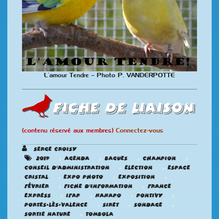
L’amour Tendre – Photo P. VANDERPOTTE
Fiche de liaison
(contenu réservé aux membres)
Connectez-vous
Serge CROISY
,
,
,
,
2019
Agenda
Bagues
champion
,
,
Conseil d'administration
Election
Espace
,
,
,
Cristal
Expo photo
Exposition
,
,
Février
Fiche d'information
France
,
,
,
,
Express
IFAP
Kakapo
Pontivy
,
,
,
Portes-Lès-Valence
SIRET
Sondage
,
Sortie nature
Tombola