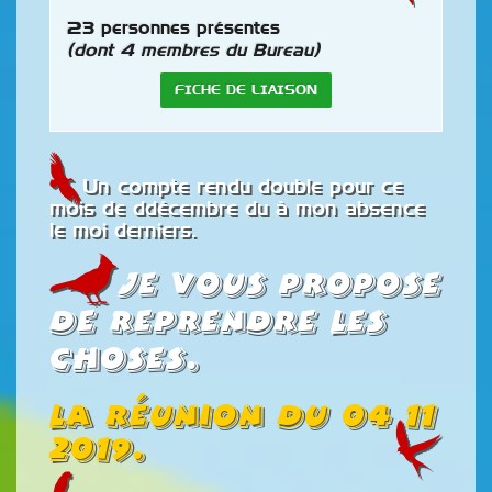
23 personnes présentes
(dont 4 membres du Bureau)
FICHE DE LIAISON
Un compte rendu double pour ce
mois de ddécembre du à mon absence
le moi derniers.
Je vous propose
de reprendre les
choses.
La réunion du 04 11
2019.