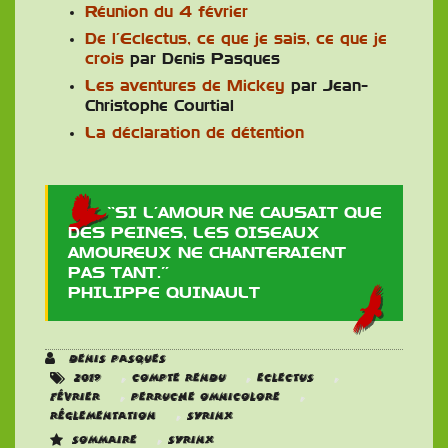
Réunion du 4 février
De l’Eclectus, ce que je sais, ce que je
crois
par Denis Pasques
Les aventures de Mickey
par Jean-
Christophe Courtial
La déclaration de détention
“SI L’AMOUR NE CAUSAIT QUE
DES PEINES, LES OISEAUX
AMOUREUX NE CHANTERAIENT
PAS TANT.”
PHILIPPE QUINAULT
Denis Pasques
,
,
,
2019
Compte rendu
Eclectus
,
,
Février
Perruche omnicolore
,
Réglementation
Syrinx
,
Sommaire
Syrinx