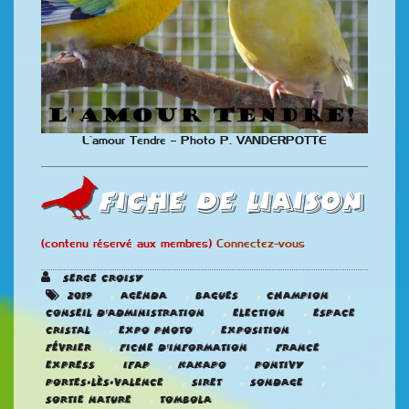
L’amour Tendre – Photo P. VANDERPOTTE
Fiche de liaison
(contenu réservé aux membres)
Connectez-vous
Serge CROISY
,
,
,
,
2019
Agenda
Bagues
champion
,
,
Conseil d'administration
Election
Espace
,
,
,
Cristal
Expo photo
Exposition
,
,
Février
Fiche d'information
France
,
,
,
,
Express
IFAP
Kakapo
Pontivy
,
,
,
Portes-Lès-Valence
SIRET
Sondage
,
Sortie nature
Tombola