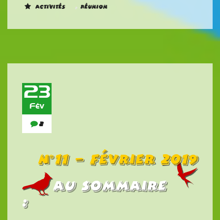
,
Activités
Réunion
23
Fév
2
n°11 – Février 2019
Au Sommaire
: