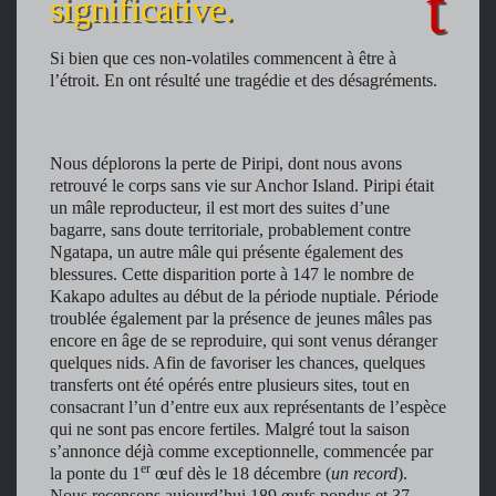
significative.
Si bien que ces non-volatiles commencent à être à
Kohitatea le premier né
Les premiers poussins de
l’étroit. En ont résulté une tragédie et des désagréments.
de l'année, est déjà bien
la saison - Photo
gros.
Andrew Digby
Nous déplorons la perte de Piripi, dont nous avons
retrouvé le corps sans vie sur Anchor Island. Piripi était
un mâle reproducteur, il est mort des suites d’une
bagarre, sans doute territoriale, probablement contre
Ngatapa, un autre mâle qui présente également des
blessures. Cette disparition porte à 147 le nombre de
Kakapo adultes au début de la période nuptiale. Période
troublée également par la présence de jeunes mâles pas
encore en âge de se reproduire, qui sont venus déranger
quelques nids. Afin de favoriser les chances, quelques
transferts ont été opérés entre plusieurs sites, tout en
consacrant l’un d’entre eux aux représentants de l’espèce
qui ne sont pas encore fertiles. Malgré tout la saison
s’annonce déjà comme exceptionnelle, commencée par
er
la ponte du 1
œuf dès le 18 décembre (
un record
).
Nous recensons aujourd’hui 189 œufs pondus et 37