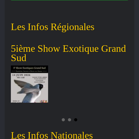
Les Infos Régionales
s
5ième Show Exotique Grand
An
Sud
No
Les Infos Nationales