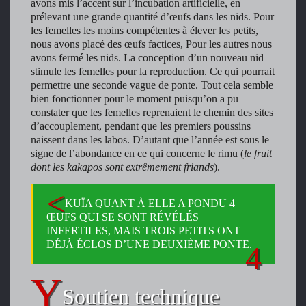
avons mis l’accent sur l’incubation artificielle, en
prélevant une grande quantité d’œufs dans les nids. Pour
les femelles les moins compétentes à élever les petits,
nous avons placé des œufs factices, Pour les autres nous
avons fermé les nids. La conception d’un nouveau nid
stimule les femelles pour la reproduction. Ce qui pourrait
permettre une seconde vague de ponte. Tout cela semble
bien fonctionner pour le moment puisqu’on a pu
constater que les femelles reprenaient le chemin des sites
d’accouplement, pendant que les premiers poussins
naissent dans les labos. D’autant que l’année est sous le
signe de l’abondance en ce qui concerne le rimu (
le fruit
dont les kakapos sont extrêmement friands
).
KUÏA QUANT À ELLE A PONDU 4
ŒUFS QUI SE SONT RÉVÉLÉS
INFERTILES, MAIS TROIS PETITS ONT
DÉJÀ ÉCLOS D’UNE DEUXIÈME PONTE.
Soutien technique