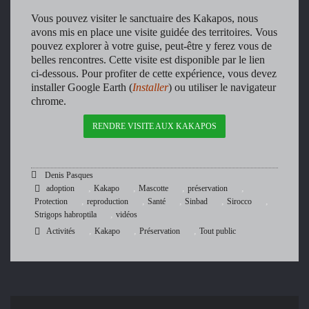
Vous pouvez visiter le sanctuaire des Kakapos, nous
avons mis en place une visite guidée des territoires. Vous
pouvez explorer à votre guise, peut-être y ferez vous de
belles rencontres. Cette visite est disponible par le lien
ci-dessous. Pour profiter de cette expérience, vous devez
installer Google Earth (
Installer
) ou utiliser le navigateur
chrome.
RENDRE VISITE AUX KAKAPOS
Denis Pasques
,
,
,
,
adoption
Kakapo
Mascotte
préservation
,
,
,
,
,
Protection
reproduction
Santé
Sinbad
Sirocco
,
Strigops habroptila
vidéos
,
,
,
Activités
Kakapo
Préservation
Tout public