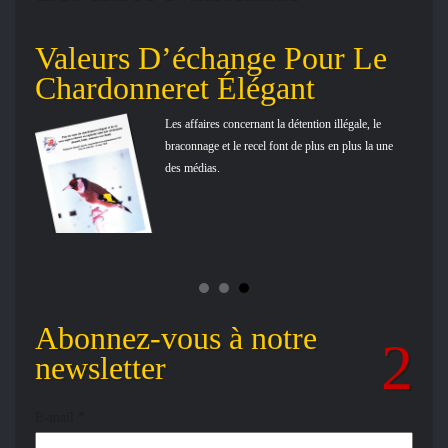
Valeurs D’échange Pour Le
Co
Chardonneret Élégant
en
Les affaires concernant la détention illégale, le
t
braconnage et le recel font de plus en plus la une
des médias.
Abonnez-vous à notre
newsletter
E-mail
*