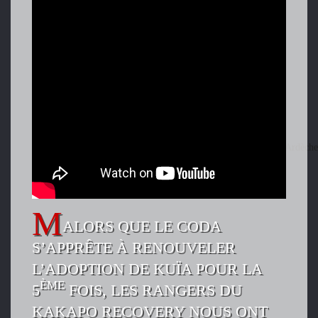
ALORS QUE LE CODA
S’APPRÊTE À RENOUVELER
L’ADOPTION DE KUÏA POUR LA
ÈME
5
FOIS, LES RANGERS DU
KAKAPO RECOVERY NOUS ONT