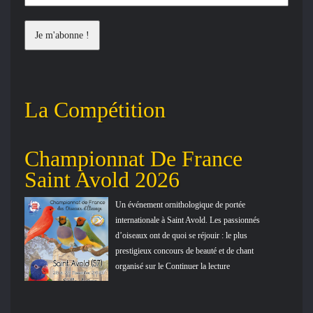
La Compétition
Championnat De France
Ré
Saint Avold 2026
Co
20
lles
Un événement ornithologique de portée
s
internationale à Saint Avold. Les passionnés
d’oiseaux ont de quoi se réjouir : le plus
prestigieux concours de beauté et de chant
2026.
organisé sur le Continuer la lecture
montr