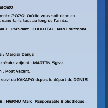
/2020
nnée 2020! Qu’elle vous soit riche en
 sans faille tout au long de l’année.
eau : Président : COURTIAL Jean Christophe
c
Bourse
e : Margier Danye
t 01
D’oiseaux,
ecrétaire adjoint : MARTIN Sylvie
 2026
Canohès
 : Post vacant.
 suivi du KAKAPO depuis le départ de DENIS
 : HERNU Marc Responsable Bibliothèque :
http://www.canexoclubcatalan.com/