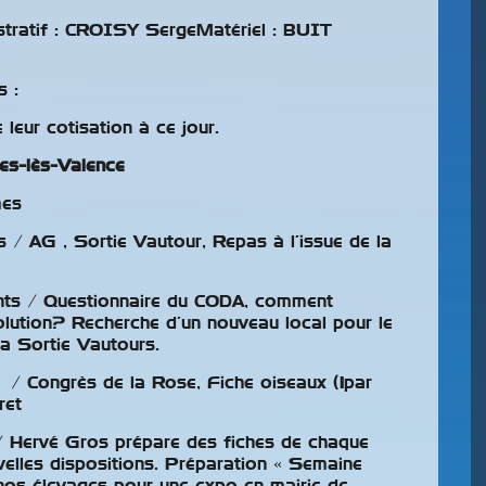
tratif : CROISY SergeMatériel : BUIT
 :
leur cotisation à ce jour.
es-lès-Valence
Valeurs
mes
D’échange Pour
s / AG , Sortie Vautour, Repas à l’issue de la
Le Chardonneret
Élégant
nts / Questionnaire du CODA, comment
lution? Recherche d’un nouveau local pour le
Les affaires concernant la
a Sortie Vautours.
détention illégale, le
braconnage et le recel font
/ Congrès de la Rose, Fiche oiseaux (1par
de plus en plus la une des
ret
médias.
 / Hervé Gros prépare des fiches de chaque
elles dispositions. Préparation « Semaine