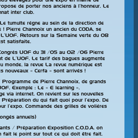
nos élevages pour une expo en mairie de
ropose de porter nos anciens à l’honneur. Le
at inter club.
Le tumulte règne au sein de la direction de
! Pierre Channoix un ancien du CODA, se
e L’UOF. Retours sur la Semaine verte du 08
t satisfaite.
 /Congrès UOF du 31 /05 au 02 /06 Pierre
t de L’UOF. Le tarif des bagues augmente
du monde, la revue La revue numérique est
s nouveaux « Cerfa » sont arrivés !
s / Programme de Pierre Channoix, de grands
OF. Exemple : Le « E learning ».
 via internet. On revient sur les nouvelles
Résultats Des
n. Préparation du qui fait quoi pour l’expo. De
Classements
 pour l’expo. Commande des grilles de volières
Compétiteurs
Congés annuels)
Pour La Saison
ants / Préparation Exposition C.O.D.A. on
2025-2026
fait le point sur tout ce qui doit être fait.