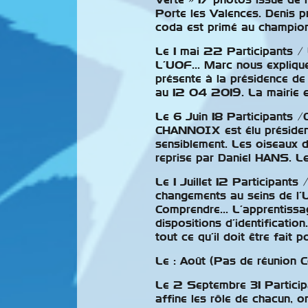
Verte » 17 photos issue de 
Porte les Valences. Denis p
coda est primé au championn
Le 1 mai 22 Participants / 
L’UOF… Marc nous explique 
présente à la présidence d
au 12 04 2019. La mairie es
Le 6 Juin 18 Participants
CHANNOIX est élu présiden
sensiblement. Les oiseaux 
reprise par Daniel HANS. Le
Le 1 Juillet 12 Participant
changements au seins de l’U
Comprendre… L’apprentissage
dispositions d’identificatio
tout ce qu’il doit être fait
Le : Août (Pas de réunion 
Le 2 Septembre 31 Particip
affine les rôle de chacun, on 