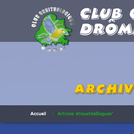
Club 
Drôm
Archiv
Accueil
/
Articles étiquetésBagues"