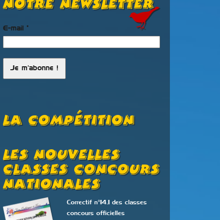
notre newsletter
E-mail
*
La Compétition
Les Nouvelles
Champ
Classes Concours
France
Nationales
Avold 
Correctif n°14.1 des classes
concours officielles