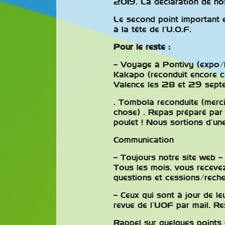
2019. La déclaration de nos
Le second point important 
à la tête de l’U.O.F.
Pour le reste :
– Voyage à Pontivy (expo/b
Kakapo (reconduit encore c
Valence les 28 et 29 sept
. Tombola reconduite (merci
chose) . Repas préparé par
poulet ! Nous sortions d’une
Communication
– Toujours notre site web –
Tous les mois, vous recevez 
questions et cessions/reche
– Ceux qui sont à jour de le
revue de l’UOF par mail. R
Rappel sur quelques points 