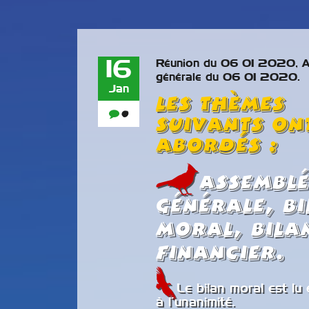
16
Réunion du 06 01 2020, A
générale du 06 01 2020.
Jan
Les thèmes
0
suivants on
abordés :
Assembl
générale, B
moral, Bila
Exposit
Financier.
27 et 
2025
Le bilan moral est lu
à l’unanimité.