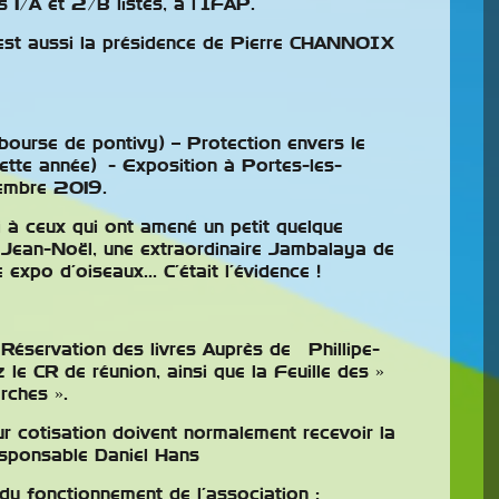
 1/A et 2/B listés, à l’IFAP.
Bourse Du COM
est aussi la présidence de Pierre CHANNOIX
Le Club Ornithologique
Mâconnais organise son
expo-bourse à Cruzilles les
Mépillat le samedi 14
ourse de pontivy) – Protection envers le
novembre 2026. Sur place
ette année) - Exposition à Portes-les-
embre 2019.
un grainetier avec matériel et alimentation pour
nos amis les oiseaux. Ouverture au public :
 à ceux qui ont amené un petit quelque
samedi 14 novembre 2026 de 9h à 12h et de
 Jean-Noël, une extraordinaire Jambalaya de
 expo d’oiseaux… C’était l’évidence !
13h30 à 17h, Entrée visiteurs : 2,50€ (gratuit …
Lire la suite
 Réservation des livres Auprès de Phillipe-
le CR de réunion, ainsi que la Feuille des »
rches ».
ur cotisation doivent normalement recevoir la
esponsable Daniel Hans
du fonctionnement de l’association :