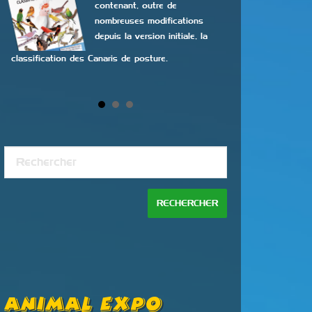
contenant, outre de
nombreuses modifications
depuis la version initiale, la
classification des Canaris de posture.
concours de beaut
Continuer la lectur
Animal Expo
Bourse