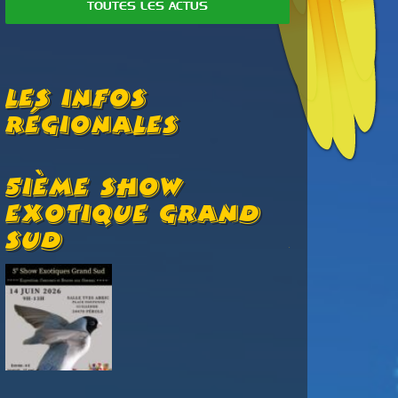
TOUTES LES ACTUS
Les Infos
Régionales
5ième Show
Antibe
Exotique Grand
Octobr
Sud
Novem