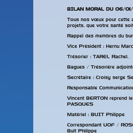
BILAN MORAL DU 06/01
Tous nos vœux pour cette a
projets, que votre santé soit
Rappel des membres du bur
Vice Président : Hernu Mar
Trésorier : TAREL Rachel.
ème Show
Antibes 31
Bagues / Trésorière adjoint
otique Grand
Octobre E
Secrétaire : Croisy serge S
d
Novembre
Responsable Communication
Vincent BERTON reprend le
PASQUES
Matériel : BUIT Philippe
Correspondant UOF / ROSE
Buit Philippe