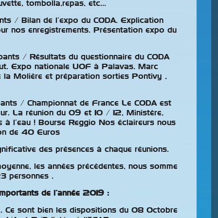
Buvette, tombolla,repas, etc…
Nous avons le plaisir de
ts / Bilan de l’expo du CODA. Explication
transmettre les résultats des
our nos enregistrements. Présentation expo du
classements compétiteurs pour la saison 2025-
2026. Ces classements, créés en 2016,
remportent un franc succès et montrent que
ants / Résultats du questionnaire du CODA
out. Expo nationale UOF à Palavas. Marc
notre Union attache Continuer la lecture
 la Molière et préparation sorties Pontivy ,
ants / Championnat de France Le CODA est
r. La réunion du 09 et 10 / 12, Ministère,
 à l’eau ! Bourse Reggio Nos éclaireurs nous
ion de 40 Euros
gnificative des présences à chaque réunions.
moyenne, les années précédentes, nous somme
3 personnes .
importants de l’année 2019 :
Exposition
… Ce sont bien les dispositions du 08 Octobre