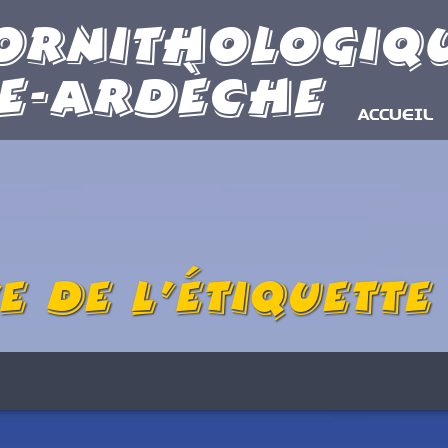
Ornithologiq
e-Ardèche
ACCUEIL
e de l’étiquett