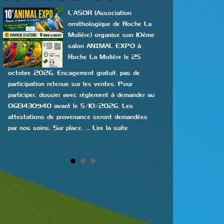
PRAYS
L’ASOR (Association
ornithologique de Roche La
Molière) organise son 10ème
salon ANIMAL EXPO à
Roche La Molière le 25
octobre 2026. Encagement gratuit, pas de
participation retenue sur les ventes. Pour
les éleveurs, le 
participer, dossier avec règlement à demander au
17h. Restauration s
0613430940 avant le 5/10/2026. Les
somme de 20€ (12€
attestations de provenance seront demandées
de 12 ans). … Lire 
par nos soins. Sur place, … Lire la suite