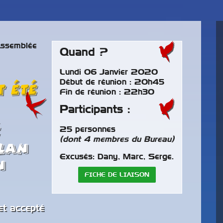
ssemblée
Quand ?
Lundi 06 Janvier 2020
Début de réunion : 20h45
t été
Fin de réunion : 22h30
Participants :
é
25 personnes
(dont 4 membres du Bureau)
ilan
Excusés: Dany, Marc, Serge.
n
FICHE DE LIAISON
ion Bourse les
28 septembre
Le parc des perroquets à
Rétrospective de 40 ans
N
Bren
de la vie du club.
à
 et accepté