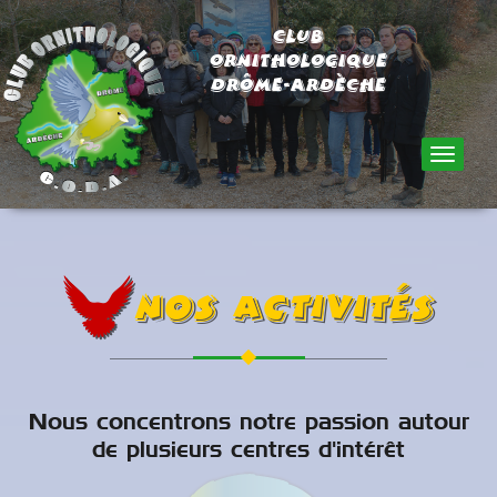
Club
Ornithologique
Drôme-Ardèche
T
o
g
g
l
e
n
Nos activités
a
v
i
g
a
t
Nous concentrons notre passion autour
i
de plusieurs centres d'intérêt
o
n