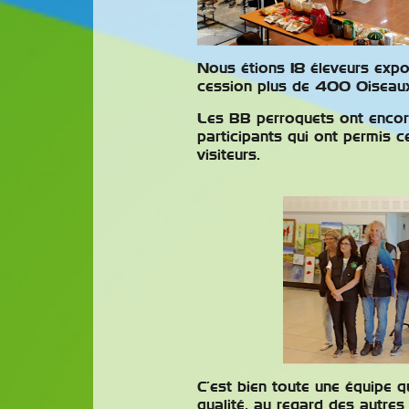
Nous étions 18 éleveurs expos
Expositio
cession plus de 400 Oiseaux,
Bourse D
Les BB perroquets ont encor
participants qui ont permis c
Le Club 
visiteurs.
Mâconnai
expo-bour
Mépillat 
novembre
un grainetier avec matériel e
nos amis les oiseaux. Ouvertu
samedi 14 novembre 2026 d
13h30 à 17h, Entrée visiteurs
Lire la suite
C’est bien toute une équipe q
qualité, au regard des autres