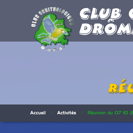
Club 
Drôm
Ré
Accueil
/
Activités
/
Réunion du 07 10 