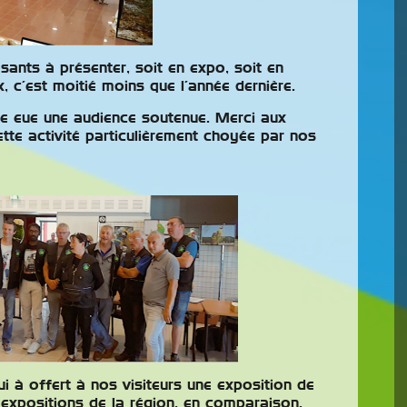
ants à présenter, soit en expo, soit en
n
Animal Expo
 c’est moitié moins que l’année dernière.
u COM
L’ASOR (Association
e eue une audience soutenue. Merci aux
ornithologique de Roche La
ette activité particulièrement choyée par nos
Ornithologique
Molière) organise son 10ème
s organise son
salon ANIMAL EXPO à
se à Cruzilles les
Roche La Molière le 25
le samedi 14
 2026. Sur place
octobre 2026. Encagement gratuit, pas de
participation retenue sur les ventes. Pour
t alimentation pour
participer, dossier avec règlement à demander au
re au public :
0613430940 avant le 5/10/2026. Les
e 9h à 12h et de
attestations de provenance seront demandées
 : 2,50€ (gratuit …
par nos soins. Sur place, … Lire la suite
ui à offert à nos visiteurs une exposition de
 expositions de la région, en comparaison.