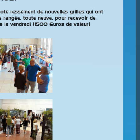
urs
Nationales
aison
doté ressèment de nouvelles grilles qui ont
Correctif n°14.1 des classes
 rangée, toute neuve, pour recevoir de
concours officielles
es le vendredi (1500 Euros de valeur)
contenant, outre de
s le plaisir de
nombreuses modifications
re les résultats des
depuis la version initiale, la
our la saison 2025-
classification des Canaris de posture.
és en 2016,
et montrent que
 la lecture