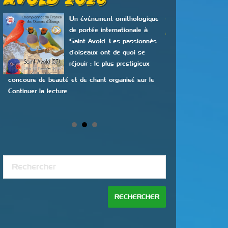
Avold 2026
Compét
Pour L
Un événement ornithologique
2025-2
de portée internationale à
Saint Avold. Les passionnés
d’oiseaux ont de quoi se
réjouir : le plus prestigieux
classements compé
concours de beauté et de chant organisé sur le
2026. Ces classe
Continuer la lecture
remportent un fra
notre Union attach