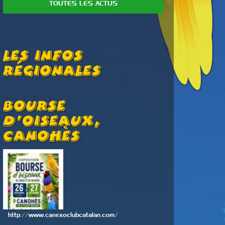
TOUTES LES ACTUS
Les Infos
Régionales
Bourse
5ième 
D’oiseaux,
Exoti
Canohès
Sud
http://www.canexoclubcatalan.com/