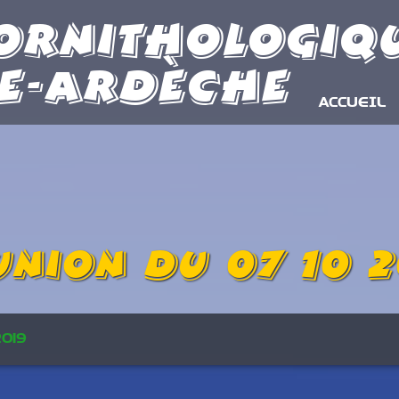
Ornithologiq
e-Ardèche
ACCUEIL
union du 07 10 2
2019