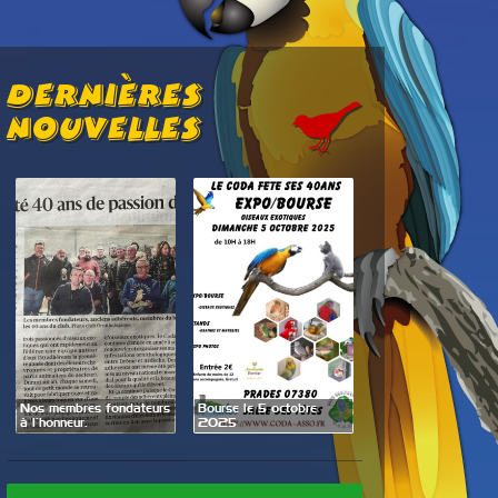
Dernières
Nouvelles
Exposition Bourse les
Bourse le 5 octobre
27 et 28 septembre
Le parc des perroq
2025
2025
Bren