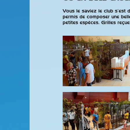
Compétite
Pour La S
Vous le saviez le club s’est 
2025-2026
permis de composer une belle
petites espèces. Grilles reçu
Nous avon
transmett
classements compétiteurs p
2026. Ces classements, cré
remportent un franc succès 
notre Union attache Continuer