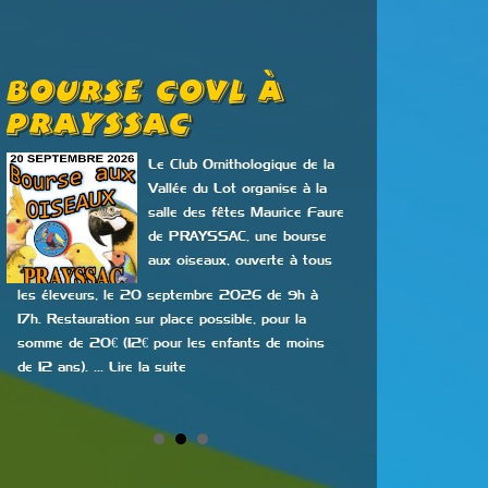
Bourse COVL À
Exposi
PRAYSSAC
Bours
Le Club Ornithologique de la
Vallée du Lot organise à la
salle des fêtes Maurice Faure
de PRAYSSAC, une bourse
aux oiseaux, ouverte à tous
les éleveurs, le 20 septembre 2026 de 9h à
un grainetier avec
17h. Restauration sur place possible, pour la
nos amis les oisea
somme de 20€ (12€ pour les enfants de moins
samedi 14 novemb
de 12 ans). … Lire la suite
13h30 à 17h, Entré
Lire la suite