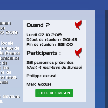
ement
Quand ?
ion
 10 2019
Lundi 07 10 2019
Début de réunion : 20h45
 locale
Fin de réunion : 22h00
erview de
Participants :
de France
 présence
t de
26 personnes présentes
 les
(dont 4 membres du Bureau)
rre de
Philippe excusé
expo nous
elle
Marc Excusé
e parc des perroquets à
Rétrospective de 40 ans
Nos membres fondateurs
ren
de la vie du club.
à l’honneur.
FICHE DE LIAISON
 éleveurs
ctuelles.