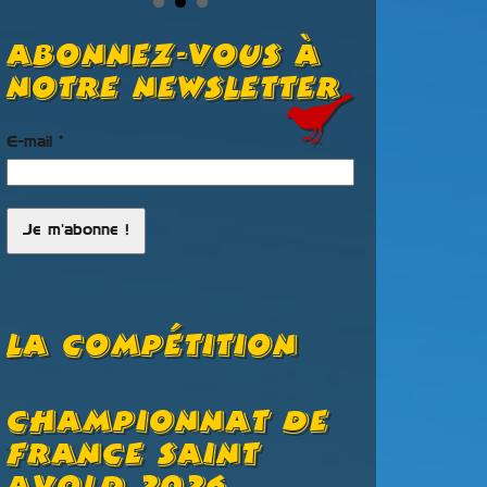
Abonnez-vous à
notre newsletter
E-mail
*
La Compétition
Championnat De
Résult
s
France Saint
Classe