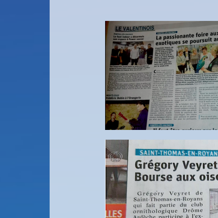
5ième Sho
Exotique 
Sud