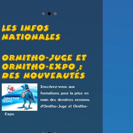
Les Infos
Nationales
Ornitho-Juge Et
Valeur
Ornitho-Expo :
D’éch
Des Nouveautés
Le Ch
Élégan
Inscrivez-vous aux
formations pour la prise en
main des dernières versions
d'Ornitho-Juge et Ornitho-
Expo.