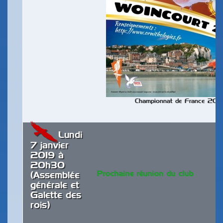
Championnat de France 201
Lundi
7 janvier
2019 à
20h30
Prochaine réunion du club
(Assemblée
générale et
Galette des
rois)