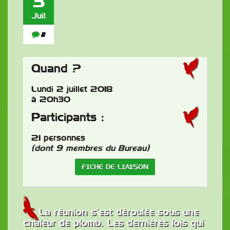
3
Juil
2
Quand ?
Lundi 2 juillet 2018
à 20h30
Participants :
21 personnes
(dont 9 membres du Bureau)
FICHE DE LIAISON
La réunion s’est déroulée sous une
chaleur de plomb. Les dernières lois qui