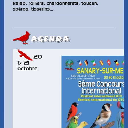
kalao, rolliers, chardonnerets, toucan,
spéros, tisserins…
AGENDA
20
& 21
octobre