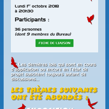
er
Lundi 1
octobre 2018
à 20h30
Participants :
36 personnes
(dont 9 membres du Bureau)
FICHE DE LIAISON
Les dernières lois qui sont en cours
d’application ou encore en l’état de
projet suscitent toujours autant de
discussions…
Les thèmes suivants
ont été abordés :