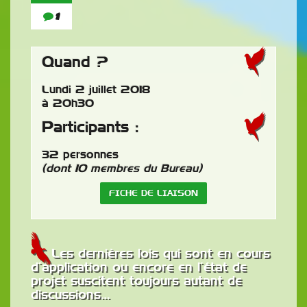
1
Quand ?
Lundi 2 juillet 2018
à 20h30
Participants :
32 personnes
(dont 10 membres du Bureau)
FICHE DE LIAISON
Les dernières lois qui sont en cours
d’application ou encore en l’état de
projet suscitent toujours autant de
discussions…