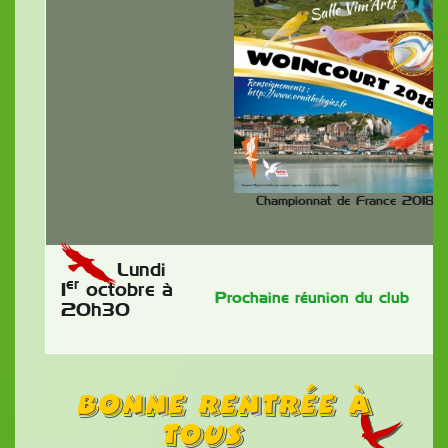
Championnat de France 2018
Lundi
er
1
octobre à
Prochaine réunion du club
20h30
Bonne rentrée à
tous