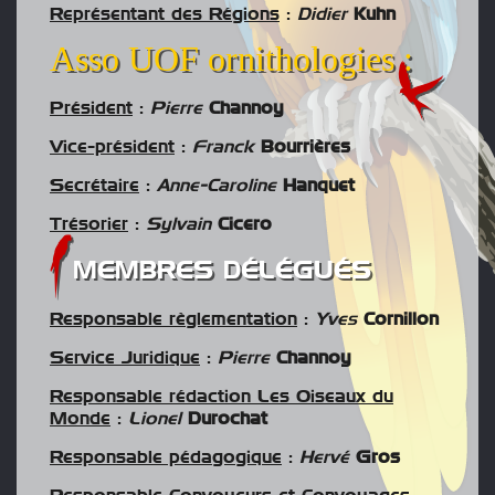
Représentant des Régions
:
Didier
Kuhn
Asso UOF ornithologies :
Président
:
Pierre
Channoy
Vice-président
:
Franck
Bourrières
Secrétaire
:
Anne-Caroline
Hanquet
Trésorier
:
Sylvain
Cicero
MEMBRES DÉLÉGUÉS
Responsable règlementation
:
Yves
Cornillon
Service Juridique
:
Pierre
Channoy
Responsable rédaction Les Oiseaux du
Monde
:
Lionel
Durochat
Responsable pédagogique
:
Hervé
Gros