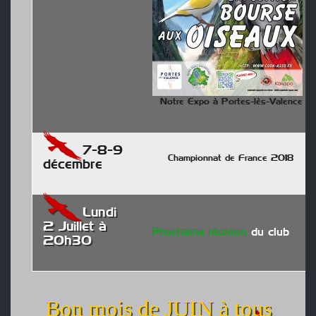
Notre Expo à Portes-lès-Valence
7-8-9
Championnat de France 2018
décembre
Lundi
2 Juillet à
Prochaine réunion
du club
20h30
Bon mois de JUIN à tous