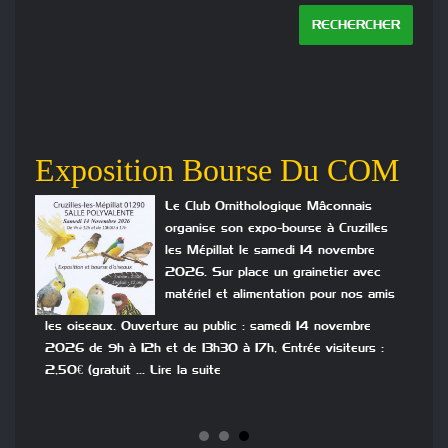
Exposition Bourse Du COM
An
Le Club Ornithologique Mâconnais
organise son expo-bourse à Cruzilles
 du
les Mépillat le samedi 14 novembre
2026. Sur place un grainetier avec
matériel et alimentation pour nos amis
 les
de
les oiseaux. Ouverture au public : samedi 14 novembre
part
2026 de 9h à 12h et de 13h30 à 17h, Entrée visiteurs :
dos
me
2,50€ (gratuit … Lire la suite
ava
ire
sero