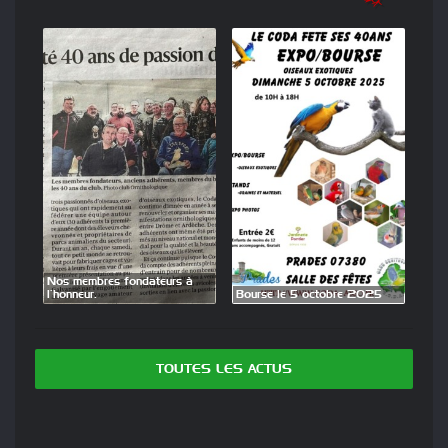
membres fondateurs à
Exposition Bourse
eur.
Bourse le 5 octobre 2025
28 septembre 2
TOUTES LES ACTUS