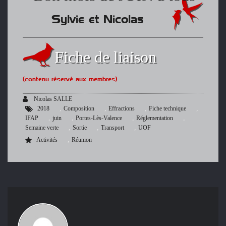
Sylvie et Nicolas
Fiche de liaison
(contenu réservé aux membres)
Nicolas SALLE
,
,
,
,
2018
Composition
Effractions
Fiche technique
,
,
,
,
IFAP
juin
Portes-Lès-Valence
Réglementation
,
,
,
Semaine verte
Sortie
Transport
UOF
,
Activités
Réunion