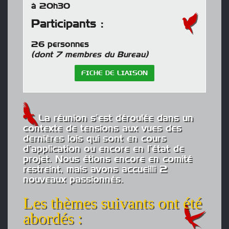
à 20h30
Participants :
26 personnes
(dont 7 membres du Bureau)
FICHE DE LIAISON
La réunion s’est déroulée dans un
contexte de tensions aux vues des
dernières lois qui sont en cours
d’application ou encore en l’état de
projet. Nous étions encore en comité
restreint, mais avons accueilli 2
nouveaux passionnés.
Les thèmes suivants ont été
abordés :