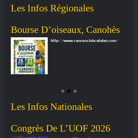
Les Infos Régionales
Bourse D’oiseaux, Canohès
5i
Su
http://www.canexoclubcatalan.com/
Les Infos Nationales
e
Congrès De L’UOF 2026
Or
Ex