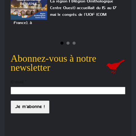
La région 1 (Région Ornithologique
Centre Ouest) accueillait du 15 au 17
n
mai le congrès de l’UOF (COM
ont
France), à
Abonnez-vous à notre
newsletter
E-mail
*