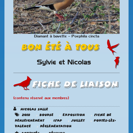
Diamant à bavette – Poephila cincta
Bon été à tous
Sylvie et Nicolas
Fiche de liaison
(contenu réservé aux membres)
Nicolas SALLE
,
,
,
2018
Bourse
Exposition
Fiche de
,
,
,
renseignement
IFAP
juillet
Portes-Lès-
,
Valence
Réglementation