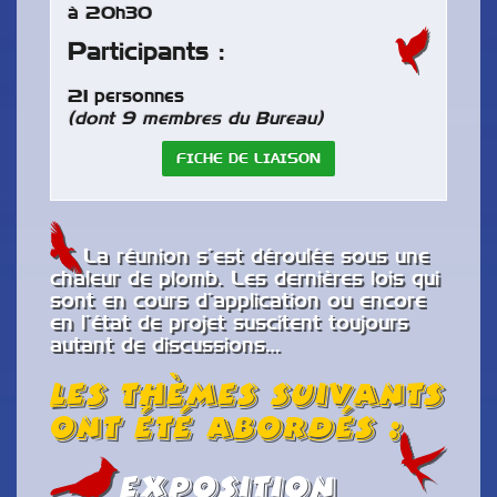
à 20h30
Participants :
21 personnes
(dont 9 membres du Bureau)
FICHE DE LIAISON
La réunion s’est déroulée sous une
chaleur de plomb. Les dernières lois qui
sont en cours d’application ou encore
en l’état de projet suscitent toujours
autant de discussions…
Les thèmes suivants
ont été abordés :
exposition