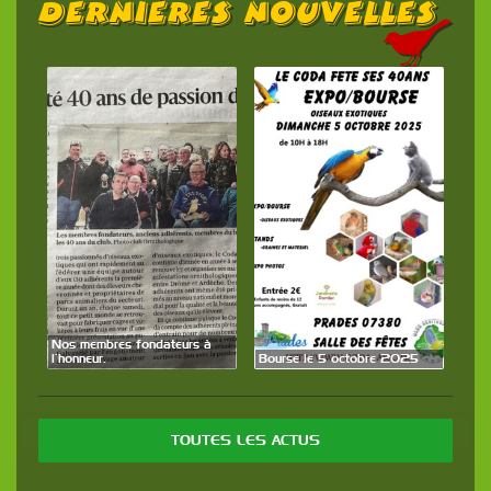
Dernières Nouvelles
Exposition Bourse l
28 septembre 202
mbres fondateurs à
r.
Bourse le 5 octobre 2025
TOUTES LES ACTUS