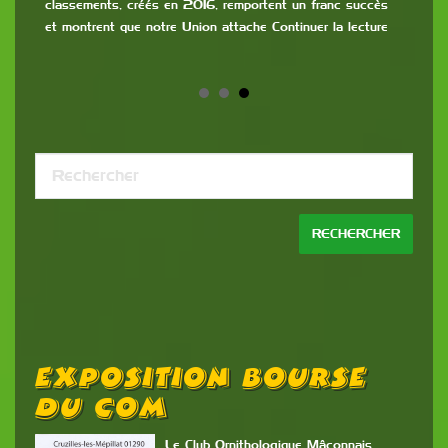
classements, créés en 2016, remportent un franc succès
et montrent que notre Union attache Continuer la lecture
Exposition Bourse
A
Du COM
 du
Le Club Ornithologique Mâconnais