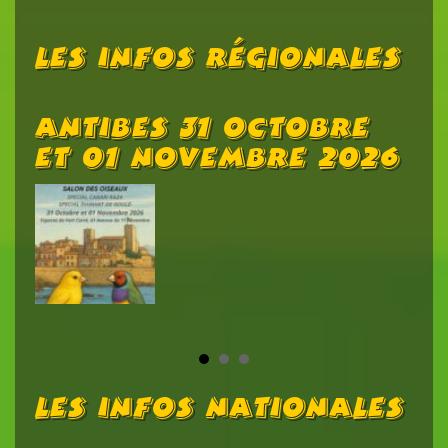
Les Infos Régionales
ue
Antibes 31 Octobre
B
Et 01 Novembre 2026
C
Les Infos Nationales