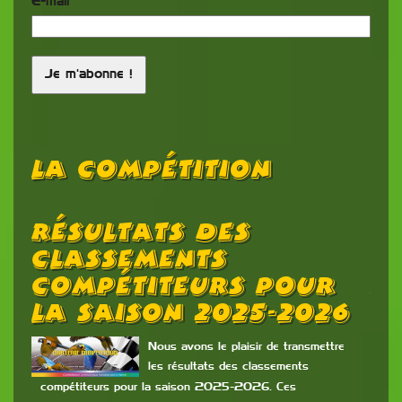
E-mail
*
La Compétition
Résultats Des
L
d
Classements
C
Compétiteurs Pour
N
La Saison 2025-2026
rtée
Nous avons le plaisir de transmettre
se
les résultats des classements
rs de
compétiteurs pour la saison 2025-2026. Ces