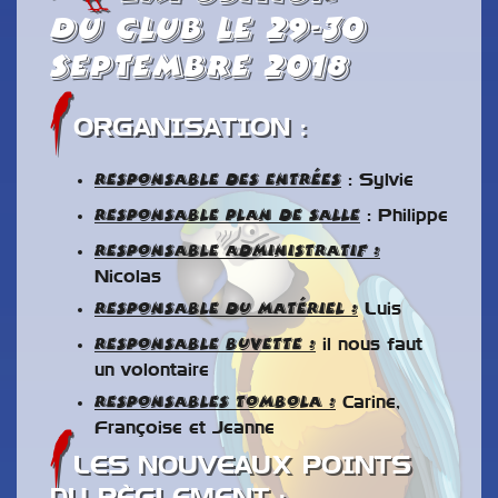
du club le 29-30
septembre 2018
ORGANISATION :
Responsable des entrées
: Sylvie
Responsable plan de salle
: Philippe
Responsable administratif :
Nicolas
Responsable du matériel :
Luis
Responsable buvette :
il nous faut
un volontaire
Responsables tombola :
Carine,
Françoise et Jeanne
LES NOUVEAUX POINTS