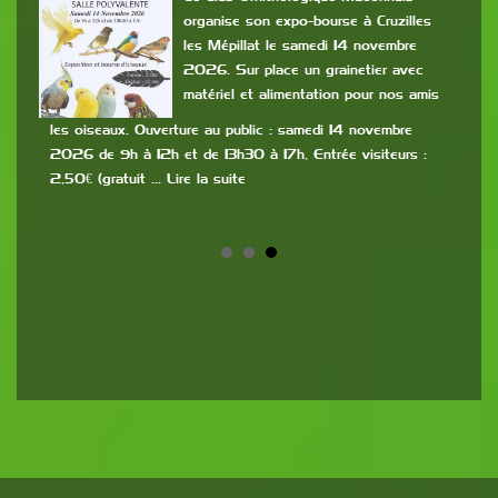
organise son expo-bourse à Cruzilles
les Mépillat le samedi 14 novembre
 les
2026. Sur place un grainetier avec
de
matériel et alimentation pour nos amis
part
dos
me
les oiseaux. Ouverture au public : samedi 14 novembre
ava
ire
2026 de 9h à 12h et de 13h30 à 17h, Entrée visiteurs :
sero
2,50€ (gratuit … Lire la suite