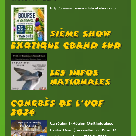
http://www.canexoclubcatalan.com/
5ième Show
Exotique Grand Sud
Les Infos
Nationales
Congrès De L’UOF
2026
La région 1 (Région Ornithologique
Centre Ouest) accueillait du 15 au 17