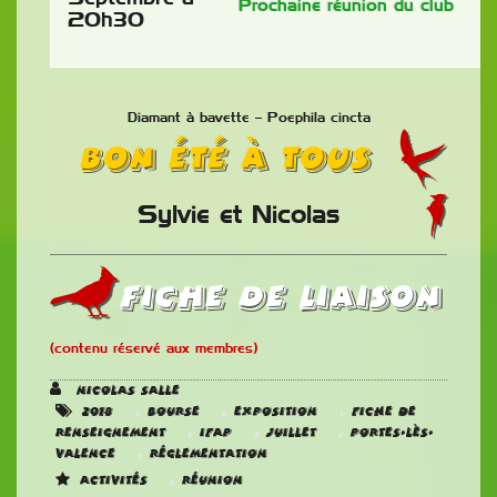
Prochaine réunion du club
20h30
Diamant à bavette – Poephila cincta
Bon été à tous
Sylvie et Nicolas
Fiche de liaison
(contenu réservé aux membres)
Nicolas SALLE
,
,
,
2018
Bourse
Exposition
Fiche de
,
,
,
renseignement
IFAP
juillet
Portes-Lès-
,
Valence
Réglementation
,
Activités
Réunion