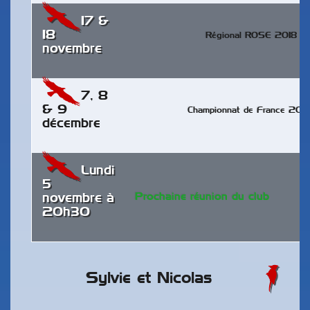
17 &
18
Régional ROSE 2018
novembre
7, 8
& 9
Championnat de France 201
décembre
Lundi
5
Prochaine réunion du club
novembre à
20h30
Sylvie et Nicolas