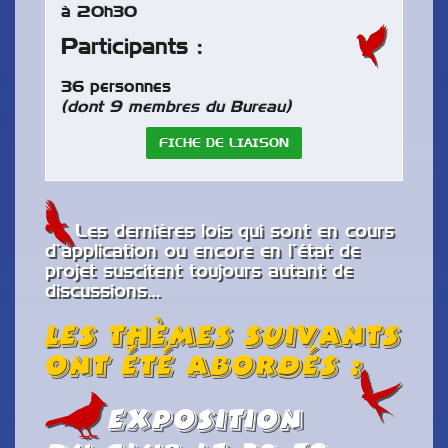
à 20h30
Participants :
36 personnes
(dont 9 membres du Bureau)
FICHE DE LIAISON
Les dernières lois qui sont en cours
d’application ou encore en l’état de
projet suscitent toujours autant de
discussions…
Les thèmes suivants
ont été abordés :
Exposition