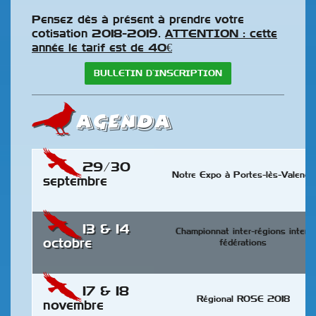
Pensez dès à présent à prendre votre
cotisation 2018-2019.
ATTENTION : cette
année le tarif est de 40€
BULLETIN D’INSCRIPTION
AGENDA
29/30
Notre Expo à Portes-lès-Valence
septembre
13 & 14
Championnat inter-régions inter-
octobre
fédérations
17 & 18
Régional ROSE 2018
novembre