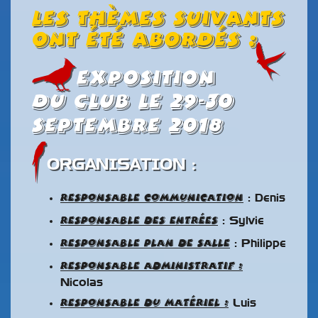
Les thèmes suivants
ont été abordés :
Exposition
du club le 29-30
septembre 2018
ORGANISATION :
Responsable communication
: Denis
Responsable des entrées
: Sylvie
Responsable plan de salle
: Philippe
Responsable administratif :
Nicolas
Responsable du matériel :
Luis