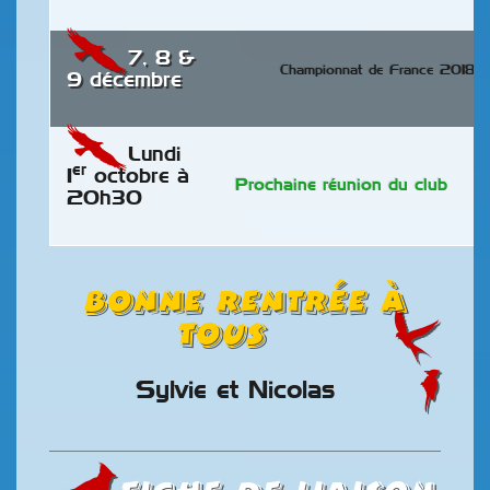
7, 8 &
Championnat de France 2018
9 décembre
Lundi
er
1
octobre à
Prochaine réunion du club
20h30
Bonne rentrée à
tous
Sylvie et Nicolas