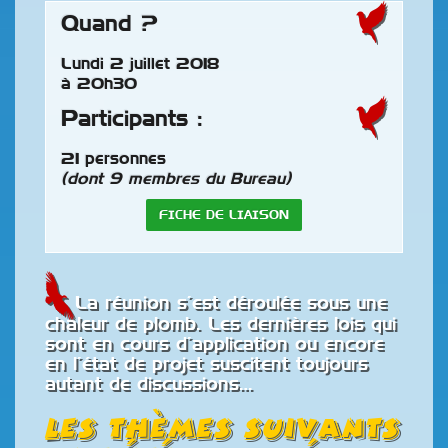
Quand ?
Lundi 2 juillet 2018
à 20h30
Participants :
21 personnes
(dont 9 membres du Bureau)
FICHE DE LIAISON
La réunion s’est déroulée sous une
chaleur de plomb. Les dernières lois qui
sont en cours d’application ou encore
en l’état de projet suscitent toujours
autant de discussions…
Les thèmes suivants