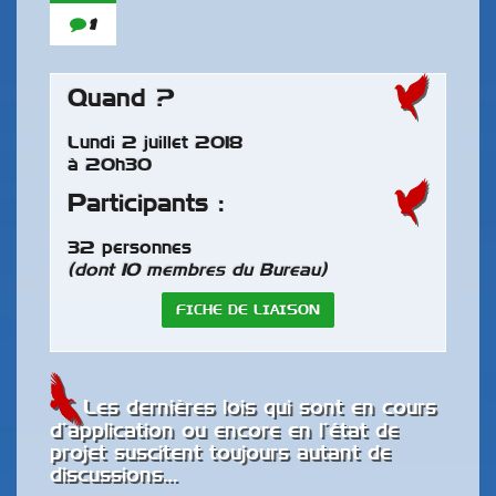
1
Quand ?
Lundi 2 juillet 2018
à 20h30
Participants :
32 personnes
(dont 10 membres du Bureau)
FICHE DE LIAISON
Les dernières lois qui sont en cours
d’application ou encore en l’état de
projet suscitent toujours autant de
discussions…