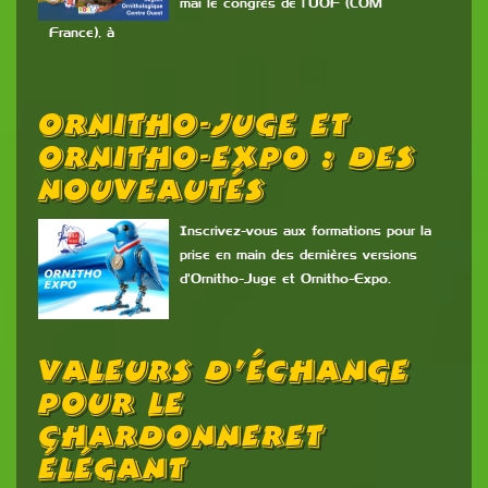
mai le congrès de l’UOF (COM
France), à
Ornitho-Juge Et
Ornitho-Expo : Des
Nouveautés
Inscrivez-vous aux formations pour la
prise en main des dernières versions
d'Ornitho-Juge et Ornitho-Expo.
Valeurs D’échange
Pour Le
Chardonneret
Élégant