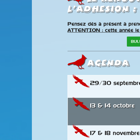
l’adhesion :
Pensez dès à présent à pren
ATTENTION : cette année le 
BUL
AGENDA
29/30 septembr
13 & 14 octobre
17 & 18 novembre