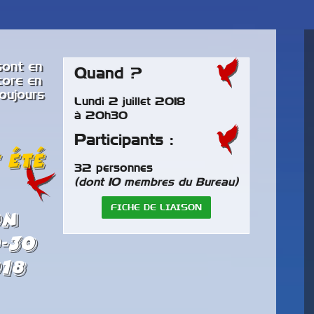
sont en
Quand ?
core en
toujours
Lundi 2 juillet 2018
à 20h30
Participants :
 été
32 personnes
(dont 10 membres du Bureau)
FICHE DE LIAISON
on
-30
18