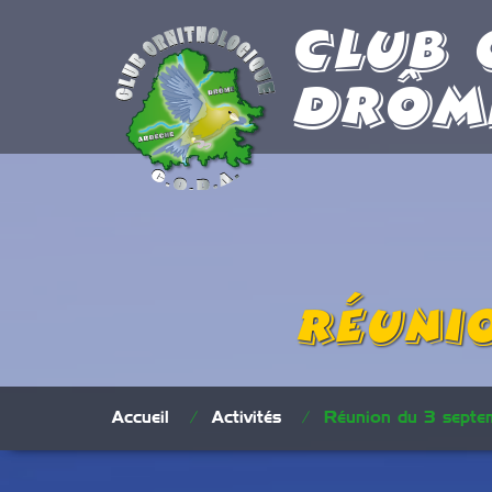
Club 
Drôm
Réuni
Accueil
/
Activités
/
Réunion du 3 septe