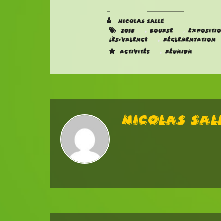
Nicolas SALLE
,
,
2018
Bourse
Expositi
,
Lès-Valence
Réglementation
,
Activités
Réunion
Nicolas SAL