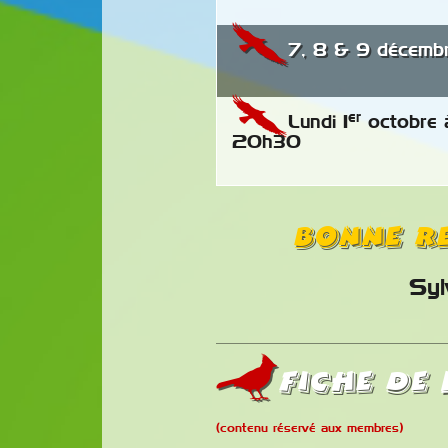
7, 8 & 9 décemb
er
Lundi 1
octobre 
20h30
Bonne r
Syl
Fiche de 
(contenu réservé aux membres)