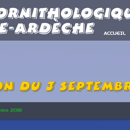
Ornithologiq
e-Ardèche
ACCUEIL
on du 3 septembr
mbre 2018