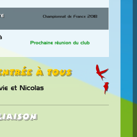
re
Championnat de France 2018
à
Prochaine réunion du club
entrée à tous
vie et Nicolas
liaison