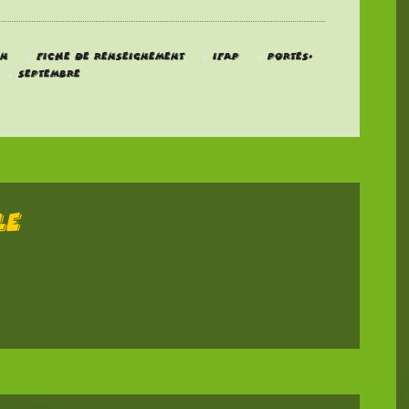
,
,
,
on
Fiche de renseignement
IFAP
Portes-
,
Septembre
LE