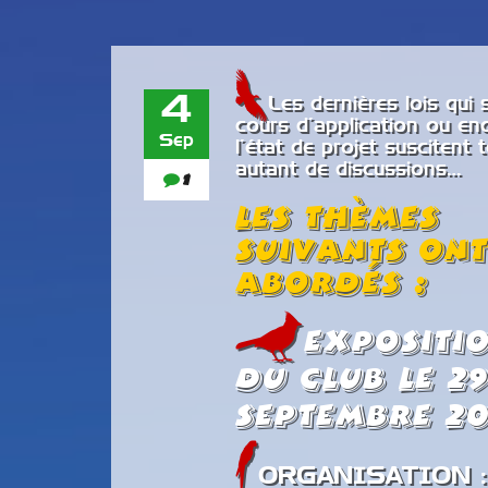
4
Les dernières lois qui 
cours d’application ou en
Sep
l’état de projet suscitent 
autant de discussions…
1
Les thèmes
suivants ont
abordés :
Expositi
du club le 29
septembre 20
ORGANISATION :