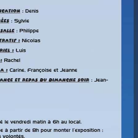
ication
: Denis
rées
: Sylvie
salle
: Philippe
ratif :
Nicolas
iel :
Luis
:
Rachel
a :
Carine, Françoise et Jeanne
lance et repas du dimanche soir
: Jean-
é le vendredi matin à 6h au local.
le à partir de 8h pour monter l’exposition :
s volontés.