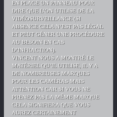
EN PLACE UN PANNEAU POUR
DIRE QUE L’ON UTILISE DE LA
VIDÉOSURVEILLANCE (SI
ABSENCE CELA N’EST PAS LÉGAL
ET PEUT GÊNER UNE PROCÉDURE
AU BESOIN EN CAS
D’INFRACTION).
VINCENT NOUS A MONTRÉ LE
MATÉRIEL QU’IL UTILISE, IL Y A
DE NOMBREUSES MARQUES
POUR LES CAMÉRAS MAIS
ATTENTION CAR SI VOUS NE
PRENEZ PAS LA MÊME MARQUE
CELA SIGNIFIERA QUE VOUS
AUREZ CERTAINEMENT