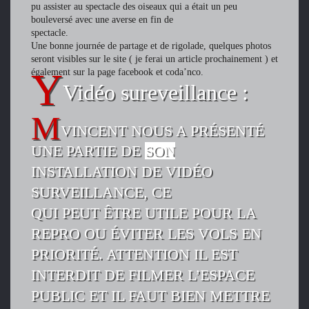
pu assister au spectacle des oiseaux qui a était un peu
bouleversé avec une averse en fin de
spectacle.
Une bonne journée de partage et de rigolade, quelques photos
seront visibles sur le site ( je ferai un article prochainement ) et
également sur la page facebook et coda’nco.
Vidéo sureveillance :
VINCENT NOUS A PRÉSENTÉ
UNE PARTIE DE
SON
INSTALLATION DE VIDÉO
SURVEILLANCE, CE
QUI PEUT ÊTRE UTILE POUR LA
REPRO OU ÉVITER LES VOLS EN
PRIORITÉ. ATTENTION IL EST
INTERDIT DE FILMER L’ESPACE
PUBLIC ET IL FAUT BIEN METTRE