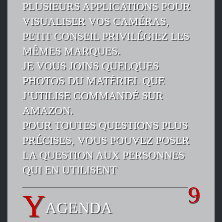
PLUSIEURS APPLICATIONS POUR
VISUALISER VOS CAMÉRAS,
PETIT CONSEIL PRIVILÉGIEZ LES
MÊMES MARQUES.
JE VOUS JOINS QUELQUES
PHOTOS DU MATÉRIEL QUE
J’UTILISE COMMANDÉ SUR
AMAZON.
POUR TOUTES QUESTIONS PLUS
PRÉCISES, VOUS POUVEZ POSER
LA QUESTION AUX PERSONNES
QUI EN UTILISENT
AGENDA