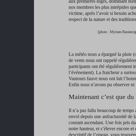
aux premières loges, dominant Ré
nos membres les plus intrépides que
victime, après l’avoir si besoin ach
respect de la nature et des traditio
[photo : Myriam Bastanci
La météo nous a épargné la pluie (ou
de vents nous ont rappelé régulièr
participants ont été régulièrement 
l’événement). La fraicheur a surtou
Vautours fauve nous ont fait l’honn
Enfin nous n’avons pu observer ni
Maintenant c’est que du
Il n’a pas fallu beaucoup de temps 
envol depuis une anfractuosité de la
courant ascendant. Une fois pris da
notre hauteur, et s’élever encore et 
descriptif de l’oiseau, vous trouver