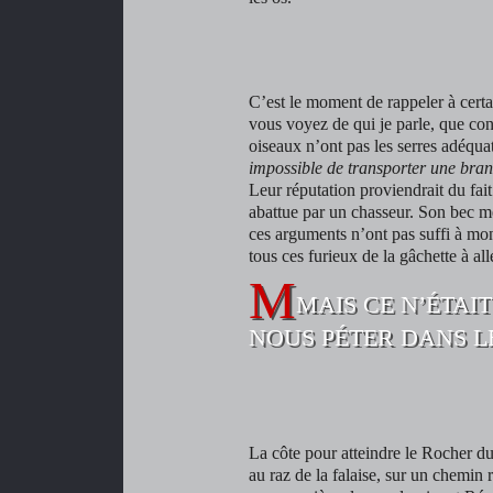
[photo : Myriam
[photo : Myriam
Bastancig]
[photo : Myriam
Bastancig]
Bastancig]
C’est le moment de rappeler à certai
vous voyez de qui je parle, que cont
oiseaux n’ont pas les serres adéquat
impossible de transporter une branc
Leur réputation proviendrait du fait
abattue par un chasseur. Son bec m
ces arguments n’ont pas suffi à montr
tous ces furieux de la gâchette à al
MAIS CE N’ÉTAI
NOUS PÉTER DANS LE
Baronnies [photo :
Baronnies [photo :
Grégory Demouron]
Baronnies [photo :
Grégory Demouron]
Grégory Demouron]
La côte pour atteindre le Rocher du 
au raz de la falaise, sur un chemin r