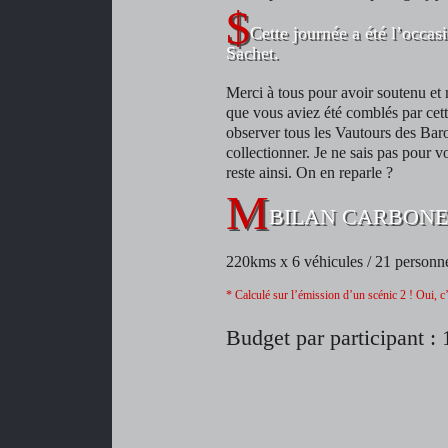
Cette journée a été l’occas
Sachet.
Merci à tous pour avoir soutenu et
que vous aviez été comblés par cet
observer tous les Vautours des Bar
collectionner. Je ne sais pas pour v
reste ainsi. On en reparle ?
BILAN CARBONE
220kms x 6 véhicules / 21 person
* Calculé sur l’émission d’un scénic 2 ! Oui, c’
5ème : 12 votes (75%) -
Budget par participant : 
Vautour fauve à St MAY
26 (Gyps fulvus) - Photo :
[photo : Myriam
M. BASTIANCIG -
Bastancig]
Format 40x60cm
Denis veut sa béquée
[photo : Denis Pasques]
[photo : Sylvie Martin]