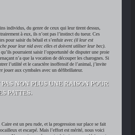
ns individus, du genre de ceux qui leur tirent dessus,
rairement à eux, ils n’ont pas l’instinct du tueur. Ces
es pour saisir du bétail et s’enfuir avec
(il leur est
he pour leur nid avec elles et doivent utiliser leur bec)
.
 qu’ils pourraient saisir l’opportunité de disputer une proie
enaçant n’a que la vocation de découper les charognes. Si
er l’utilité et le caractère inoffensif de l’animal, j’invite
ler jouer aux cymbales avec un défibrillateur.
T PAS NON PLUS UNE RAISON POUR
S PATTES.
Caire est un peu rude, et la progression sur place se fait
ocailleux et escarpé. Mais l’effort est mérité, nous voici