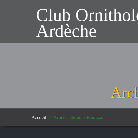
Club Ornitho
Ardèche
Arch
Accueil
/
Articles étiquetésRémuzat"