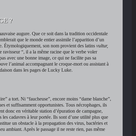
GE ?
auvaise augure. Que ce soit dans la tradition occidentale
l semblerait que le monde entier assimile l’apparition d’un
e. Étymologiquement, son nom provient des latins
vultur,
le ravisseur “, il a la même racine que le verbe voler
 pas avec une bonne image, ce qui ne facilite pas sa
ouve l’animal accompagnant le croque-mort ou assistant à
ndaison dans les pages de Lucky Luke.
re” a tort. Ni “faucheuse”, encore moins “dame blanche”,
ques et suffisamment opportunistes. Tous nécrophages, ils
ent donc en véritable station d’épuration de campagne,
s les cadavres à leur portée. Ils sont d’une utilité plus que
stitue un obstacle à la propagation des virus, bactéries et
lieu ambiant. Après le passage il ne reste rien, pas même