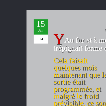
15
[
Jan
Au fur et à m
4
trépignait ferme
Cela faisait
quelques mois
maintenant que l
sortie était
programmée, et
malgré le froid
prévisible, ce son