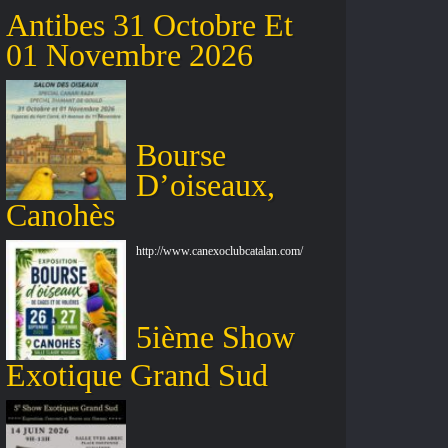
Antibes 31 Octobre Et
01 Novembre 2026
Bourse
D’oiseaux,
Canohès
http://www.canexoclubcatalan.com/
5ième Show
Exotique Grand Sud