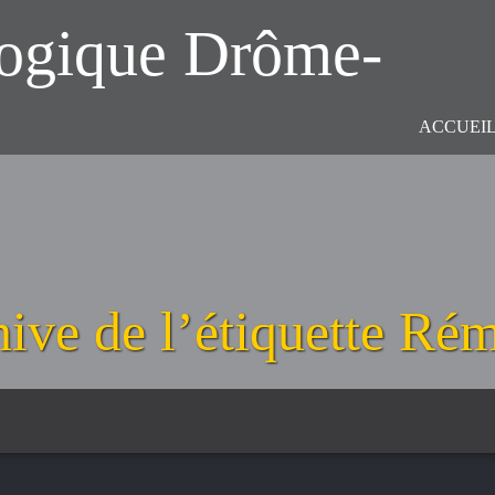
logique Drôme-
ACCUEI
ive de l’étiquette
Rém