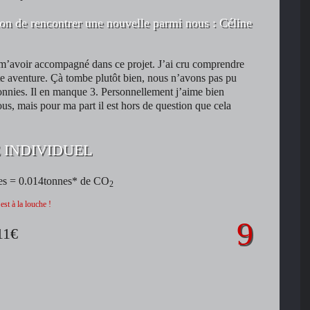
ion de rencontrer une nouvelle parmi nous : Céline
 m’avoir accompagné dans ce projet. J’ai cru comprendre
te aventure. Çà tombe plutôt bien, nous n’avons pas pu
onnies. Il en manque 3. Personnellement j’aime bien
ous, mais pour ma part il est hors de question que cela
 INDIVIDUEL
nes = 0.014tonnes* de CO
2
est à la louche !
11€