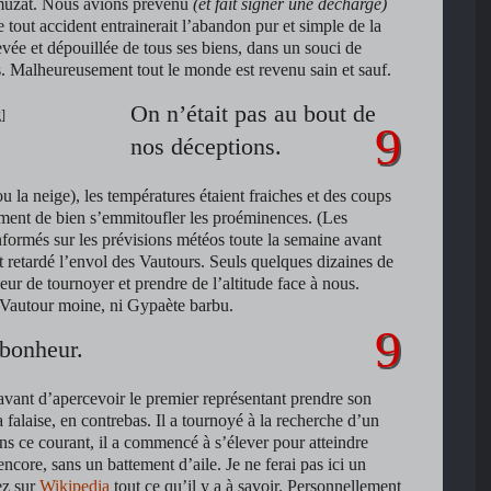
muzat. Nous avions prévenu
(et fait signer une décharge)
 tout accident entrainerait l’abandon pur et simple de la
evée et dépouillée de tous ses biens, dans un souci de
ns. Malheureusement tout le monde est revenu sain et sauf.
On n’était pas au bout de
g]
nos déceptions.
 la neige), les températures étaient fraiches et des coups
ement de bien s’emmitoufler les proéminences. (Les
informés sur les prévisions météos toute la semaine avant
t retardé l’envol des Vautours. Seuls quelques dizaines de
eur de tournoyer et prendre de l’altitude face à nous.
 Vautour moine, ni Gypaète barbu.
 bonheur.
avant d’apercevoir le premier représentant prendre son
 falaise, en contrebas. Il a tournoyé à la recherche d’un
ns ce courant, il a commencé à s’élever pour atteindre
encore, sans un battement d’aile. Je ne ferai pas ici un
ez sur
Wikipedia
tout ce qu’il y a à savoir. Personnellement