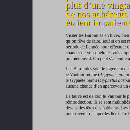
plus d’une vingta
de nos adhérents 
étaient impatients
Visiter les Baronnies en hiver, bien 
qu’on rêve de faire, sauf si on est
période de l’année pour effectuer u
chances de voir quelques vols nuptia
premier envol. On peut s’attendre 
Les Baronnies sont le logement des
le Vautour moine (
Aegypius monac
le Gypaète barbu (
Gypaetus barba
aucune chance d’en apercevoir un e
Le fauve est de loin le Vautour le 
réintroduction, ils se sont multipl
dessus des têtes des habitants. Les 
pour revenir occuper les lieux. Le 
Au plus près du vide
Au plus près du vide
[photo : Denis Pasques]
[photo : Denis Pasques]
[photo : Denis Pasques]