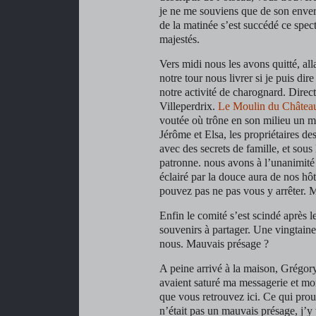
je ne me souviens que de son enve
de la matinée s’est succédé ce spect
majestés.
Vers midi nous les avons quitté, all
notre tour nous livrer si je puis dire
notre activité de charognard. Direc
Villeperdrix.
Le Moulin du Châtea
voutée où trône en son milieu un m
Jérôme et Elsa, les propriétaires de
avec des secrets de famille, et sous 
patronne. nous avons à l’unanimité s
éclairé par la douce aura de nos hôt
pouvez pas ne pas vous y arrêter. M
Enfin le comité s’est scindé après l
souvenirs à partager. Une vingtain
nous. Mauvais présage ?
A peine arrivé à la maison, Grégor
avaient saturé ma messagerie et mo
que vous retrouvez ici. Ce qui prou
n’était pas un mauvais présage, j’y 