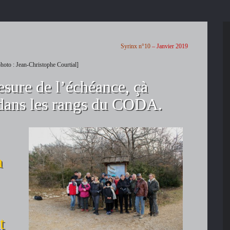
Syrinx n°10
– Janvier 2019
photo : Jean-Christophe Courtial]
esure de l’échéance, çà
 dans les rangs du CODA.
a
t