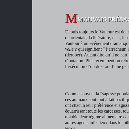
MAUVAIS PRÉSA
Depuis toujours le Vautour est de m
ou orientale, la littérature, etc.., i
Vautour à un événement dramatiqu
vellere
qui signifient ” l’arracheur, 
(dérober). Autant dire qu’il ne part
réputation. Plus récemment on retr
l’exécution d’un duel ou d’une pe
[photo : Grégory
[photo : Grégory
Demouron]
[photo : Grégory
Demouron]
Demouron]
Comme souvent la “sagesse populai
ces animaux sont tout à fait pacifi
ont chacun leur préférence et agiss
équarrissant toute les carcasses, tou
notable, leur régime alimentaire con
autres agents infectieux dans le mi
les os.