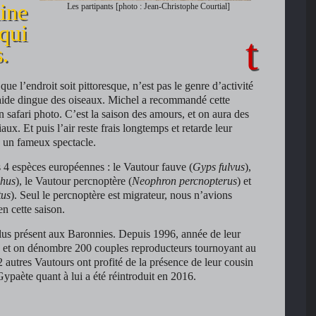
ine
Les partipants [photo : Jean-Christophe Courtial]
qui
.
que l’endroit soit pittoresque, n’est pas le genre d’activité
 raide dingue des oiseaux. Michel a recommandé cette
n safari photo. C’est la saison des amours, et on aura des
ux. Et puis l’air reste frais longtemps et retarde leur
à un fameux spectacle.
 4 espèces européennes : le Vautour fauve (
Gyps fulvus
),
hus
), le Vautour percnoptère (
Neophron percnopterus
) et
tus
). Seul le percnoptère est migrateur, nous n’avions
n cette saison.
plus présent aux Baronnies. Depuis 1996, année de leur
iés et on dénombre 200 couples reproducteurs tournoyant au
2 autres Vautours ont profité de la présence de leur cousin
Gypaète quant à lui a été réintroduit en 2016.