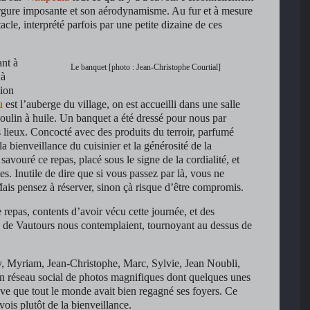
rgure imposante et son aérodynamisme. Au fur et à mesure
acle, interprété parfois par une petite dizaine de ces
ant à
Le banquet [photo : Jean-Christophe Courtial]
 à
tion
u
est l’auberge du village, on est accueilli dans une salle
oulin à huile. Un banquet a été dressé pour nous par
s lieux. Concocté avec des produits du terroir, parfumé
la bienveillance du cuisinier et la générosité de la
avouré ce repas, placé sous le signe de la cordialité, et
es. Inutile de dire que si vous passez par là, vous ne
ais pensez à réserver, sinon çà risque d’être compromis.
e repas, contents d’avoir vécu cette journée, et des
e de Vautours nous contemplaient, tournoyant au dessus de
y, Myriam, Jean-Christophe, Marc, Sylvie, Jean Noubli,
n réseau social de photos magnifiques dont quelques unes
ve que tout le monde avait bien regagné ses foyers. Ce
vois plutôt de la bienveillance.