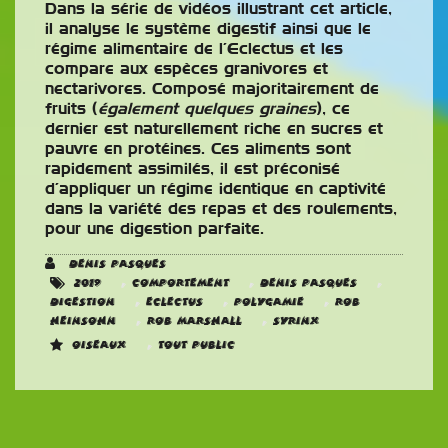
Dans la série de vidéos illustrant cet article,
il analyse le système digestif ainsi que le
régime alimentaire de l’Eclectus et les
compare aux espèces granivores et
nectarivores. Composé majoritairement de
fruits (
également quelques graines
), ce
dernier est naturellement riche en sucres et
pauvre en protéines. Ces aliments sont
rapidement assimilés, il est préconisé
d’appliquer un régime identique en captivité
dans la variété des repas et des roulements,
pour une digestion parfaite.
Denis Pasques
,
,
,
2019
Comportement
Denis Pasques
,
,
,
Digestion
Eclectus
Polygamie
Rob
,
,
Heinsohn
Rob Marshall
Syrinx
,
Oiseaux
Tout public