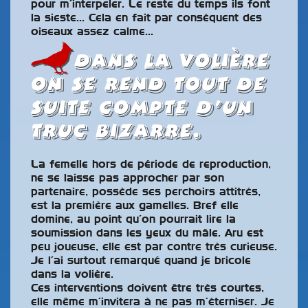
pour m’interpeler. Le reste du temps ils font
la sieste… Cela en fait par conséquent des
oiseaux assez calme…
Dans la volière
on se rend tout de
suite compte d’un
truc bizarre.
La femelle hors de période de reproduction,
ne se laisse pas approcher par son
partenaire, possède ses perchoirs attitrés,
est la première aux gamelles. Bref elle
domine, au point qu’on pourrait lire la
soumission dans les yeux du mâle. Aru est
peu joueuse, elle est par contre très curieuse.
Je l’ai surtout remarqué quand je bricole
dans la volière.
Ces interventions doivent être très courtes,
elle même m’invitera à ne pas m’éterniser. Je