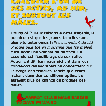
exécuter l’un de
ses petits, au nid,
et surtout les
mâles.
Pourquoi ? Deux raiso
ns à cette tragédie, la
première est que les jeunes femelles sont
plus vite autonomes (
elles s’envolent du nid
7 jours plus tôt en moyenne que les mâles
),
c’est donc une volonté de réussite. La
seconde est l’équilibrage du sex-ratio.
Autrement dit, les mères nichant dans des
conditions défavorables se concentrent sur
l’élevage des femelles, tandis que celles
nichant dans des conditions optimales
auraient plus de chance de produire des
mâles.
PARROT KILLS MALE BABIES
TO SAVE FEMALES