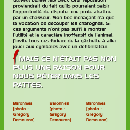
doivent utiliser leur bec)
. Leur réputation
proviendrait du fait qu’ils pourraient saisir
l’opportunité de disputer une proie abattue
par un chasseur. Son bec menaçant n’a que
la vocation de découper les charognes. Si
ces arguments n’ont pas suffi à montrer
l’utilité et le caractère inoffensif de l’animal,
j’invite tous ces furieux de la gâchette à aller
jouer aux cymbales avec un défibrillateur.
MAIS CE N’ÉTAIT PAS NON
PLUS UNE RAISON POUR
NOUS PÉTER DANS LES
PATTES.
Baronnies
Baronnies
Baronnies
[photo :
[photo :
[photo :
Grégory
Grégory
Grégory
Demouron]
Demouron]
Demouron]