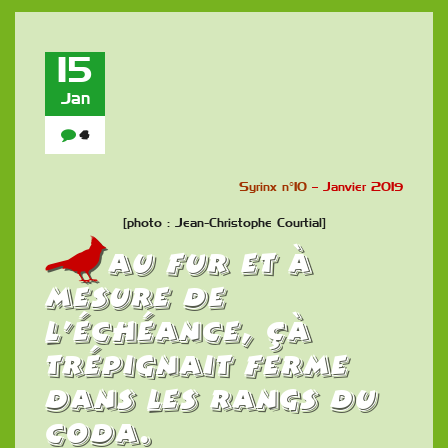
15
Jan
4
Syrinx n°10
– Janvier 2019
[photo : Jean-Christophe Courtial]
Au fur et à
mesure de
l’échéance, çà
trépignait ferme
dans les rangs du
CODA.