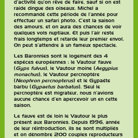
d’activité qu’on rêve de faire, sauf si on est
raide dingue des oiseaux. Michel a
recommandé cette période de l’année pour
effectuer un safari photo. C’est la saison
des amours, et on aura des chances de voir
quelques vols nuptiaux. Et puis l’air reste
frais longtemps et retarde leur premier envol.
On peut s’attendre à un fameux spectacle.
Les Baronnies sont le logement des 4
espèces européennes : le Vautour fauve
(
Gyps fulvus
), le Vautour moine (
Aegypius
monachus
), le Vautour percnoptère
(
Neophron percnopterus
) et le Gypaète
barbu (
Gypaetus barbatus
). Seul le
percnoptère est migrateur, nous n’avions
aucune chance d’en apercevoir un en cette
saison.
Le fauve est de loin le Vautour le plus
présent aux Baronnies. Depuis 1996, année
de leur réintroduction, ils se sont multipliés
et on dénombre 200 couples reproducteurs