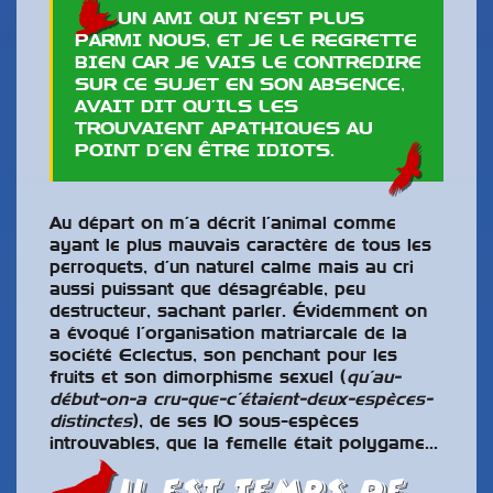
UN AMI QUI N’EST PLUS
PARMI NOUS, ET JE LE REGRETTE
BIEN CAR JE VAIS LE CONTREDIRE
SUR CE SUJET EN SON ABSENCE,
AVAIT DIT QU’ILS LES
TROUVAIENT APATHIQUES AU
POINT D’EN ÊTRE IDIOTS.
Au départ on m’a décrit l’animal comme
ayant le plus mauvais caractère de tous les
perroquets, d’un naturel calme mais au cri
aussi puissant que désagréable, peu
destructeur, sachant parler. Évidemment on
a évoqué l’organisation matriarcale de la
société Eclectus, son penchant pour les
fruits et son dimorphisme sexuel (
qu’au-
début-on-a cru-que-c’étaient-deux-espèces-
distinctes
), de ses 10 sous-espèces
introuvables, que la femelle était polygame…
Il est temps de