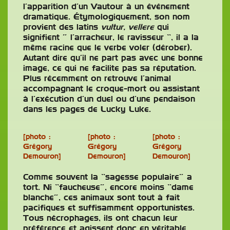
l’apparition d’un Vautour à un événement
dramatique. Étymologiquement, son nom
provient des latins
vultur, vellere
qui
signifient ” l’arracheur, le ravisseur “, il a la
même racine que le verbe voler (dérober).
Autant dire qu’il ne part pas avec une bonne
image, ce qui ne facilite pas sa réputation.
Plus récemment on retrouve l’animal
accompagnant le croque-mort ou assistant
à l’exécution d’un duel ou d’une pendaison
dans les pages de Lucky Luke.
[photo :
[photo :
[photo :
Grégory
Grégory
Grégory
Demouron]
Demouron]
Demouron]
Comme souvent la “sagesse populaire” a
tort. Ni “faucheuse”, encore moins “dame
blanche”, ces animaux sont tout à fait
pacifiques et suffisamment opportunistes.
Tous nécrophages, ils ont chacun leur
préférence et agissent donc en véritable