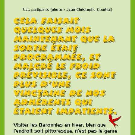
Les partipants [photo : Jean-Christophe Courtial]
Cela faisait
quelques mois
maintenant que la
sortie était
programmée, et
malgré le froid
prévisible, ce sont
plus d’une
vingtaine de nos
adhérents qui
étaient impatients.
Visiter les Baronnies en hiver, bien que
l’endroit soit pittoresque, n’est pas le genre