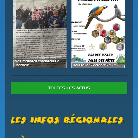
de
Nos membres fondateurs à
Expo
l’honneur.
Bourse le 5 octobre 2025
28 
TOUTES LES ACTUS
Les Infos Régionales