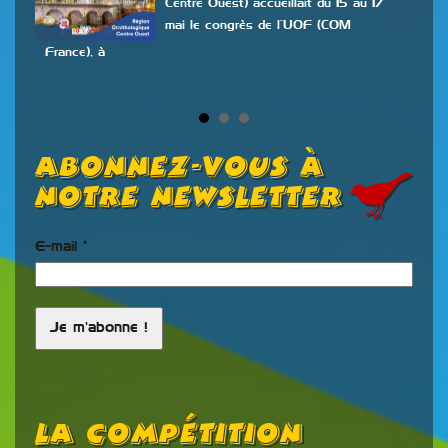
Centre Ouest) accueillait du 15 au 17
mai le congrès de l’UOF (COM
n
France), à
ont
Abonnez-vous à
notre newsletter
E-mail
*
La Compétition