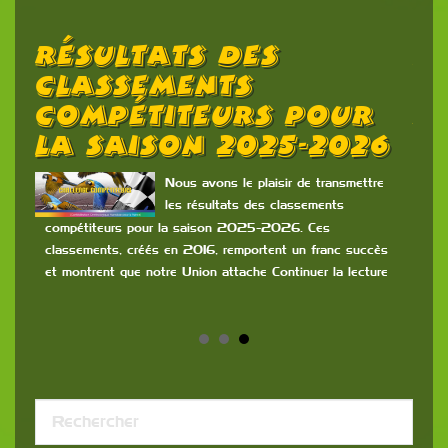
Résultats Des
L
d
Classements
C
Compétiteurs Pour
N
La Saison 2025-2026
rtée
Nous avons le plaisir de transmettre
se
les résultats des classements
rs de
compétiteurs pour la saison 2025-2026. Ces
classements, créés en 2016, remportent un franc succès
et montrent que notre Union attache Continuer la lecture