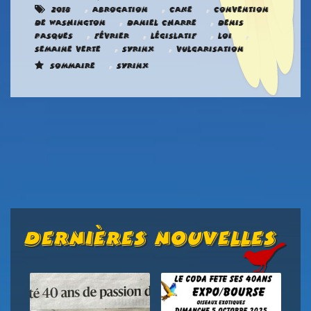
,
,
,
2018
abrogation
Cake
Convention
,
,
de Washington
Daniel Charre
Denis
,
,
,
,
Pasques
Février
Législatif
loi
,
,
Semaine verte
Syrinx
Vulgarisation
,
Sommaire
Syrinx
Dernières Nouvelles