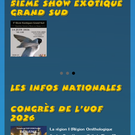
5ième Show Exotique
A
Grand Sud
E
/
Les Infos Nationales
Congrès De L’UOF
O
2026
O
N
La région 1 (Région Ornithologique