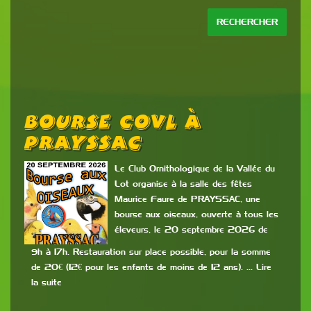
Bourse COVL À
E
PRAYSSAC
D
e de
0ème
Le Club Ornithologique de la Vallée du
Lot organise à la salle des fêtes
Maurice Faure de PRAYSSAC, une
bourse aux oiseaux, ouverte à tous les
éleveurs, le 20 septembre 2026 de
9h à 17h. Restauration sur place possible, pour la somme
les 
de 20€ (12€ pour les enfants de moins de 12 ans). … Lire
202
uite
la suite
2,50