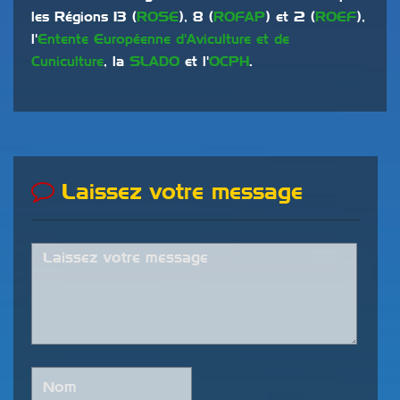
les Régions 13 (
ROSE
), 8 (
ROFAP
) et 2 (
ROEF
),
l'
Entente Européenne d'Aviculture et de
Cuniculture
, la
SLADO
et l'
OCPH
.
Laissez votre message