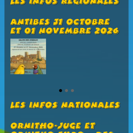
Les Infos Régionales
ue
Antibes 31 Octobre
B
Et 01 Novembre 2026
C
Les Infos Nationales
Ornitho-Juge Et
V