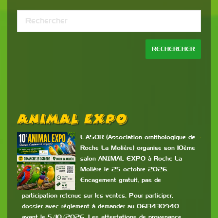
Animal Expo
B
P
L’ASOR (Association ornithologique de
Roche La Molière) organise son 10ème
salon ANIMAL EXPO à Roche La
es
Molière le 25 octobre 2026.
Encagement gratuit, pas de
c
mis
participation retenue sur les ventes. Pour participer,
dossier avec règlement à demander au 0613430940
9h à
avant le 5/10/2026. Les attestations de provenance