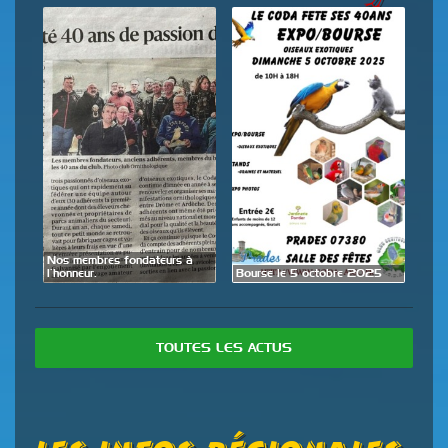
de
Nos membres fondateurs à
Expo
l’honneur.
Bourse le 5 octobre 2025
28 
TOUTES LES ACTUS