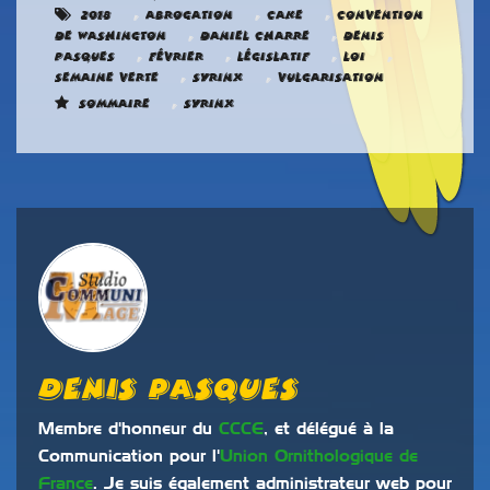
,
,
,
2018
abrogation
Cake
Convention
,
,
de Washington
Daniel Charre
Denis
,
,
,
,
Pasques
Février
Législatif
loi
,
,
Semaine verte
Syrinx
Vulgarisation
,
Sommaire
Syrinx
Denis Pasques
Membre d'honneur du
CCCE
, et délégué à la
Communication pour l'
Union Ornithologique de
France
. Je suis également administrateur web pour