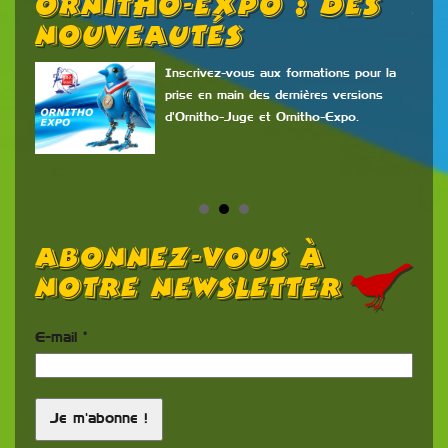
Ornitho-Expo : Des
P
Nouveautés
C
É
17
Inscrivez-vous aux formations pour la
prise en main des dernières versions
d'Ornitho-Juge et Ornitho-Expo.
Abonnez-vous à
notre newsletter
E-mail
*