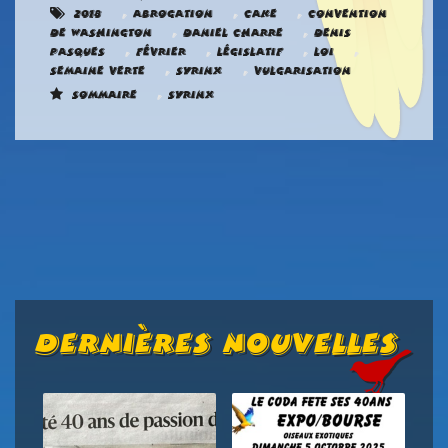
,
,
,
2018
abrogation
Cake
Convention
,
,
de Washington
Daniel Charre
Denis
,
,
,
,
Pasques
Février
Législatif
loi
,
,
Semaine verte
Syrinx
Vulgarisation
,
Sommaire
Syrinx
Dernières Nouvelles