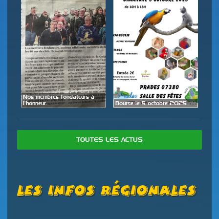
de
Nos membres fondateurs à
Expo
l’honneur.
Bourse le 5 octobre 2025
28 
TOUTES LES ACTUS
Les Infos Régionales