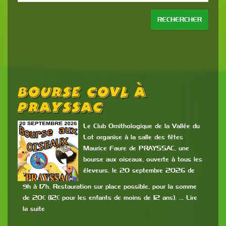
Bourse COVL À
E
PRAYSSAC
D
e de
0ème
Le Club Ornithologique de la Vallée du
Lot organise à la salle des fêtes
Maurice Faure de PRAYSSAC, une
bourse aux oiseaux, ouverte à tous les
éleveurs, le 20 septembre 2026 de
9h à 17h. Restauration sur place possible, pour la somme
les 
de 20€ (12€ pour les enfants de moins de 12 ans). … Lire
202
uite
la suite
2,50