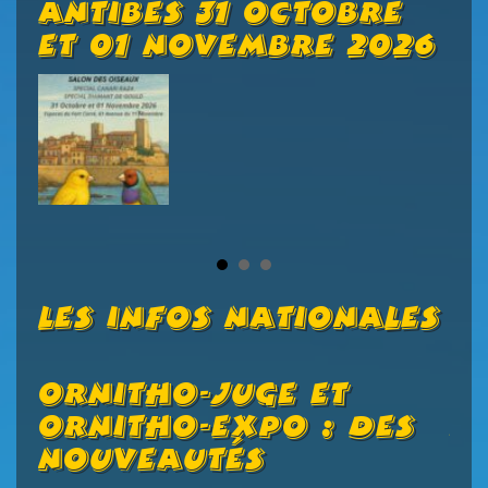
ue
Antibes 31 Octobre
B
Et 01 Novembre 2026
C
Les Infos Nationales
Ornitho-Juge Et
V
Ornitho-Expo : Des
P
Nouveautés
C