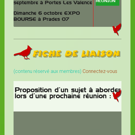
RÉUNION
septembre à Portes Les Valence
Dimanche 6 octobre EXPO
BOURSE à Prades 07
Fiche de liaison
(contenu réservé aux membres)
Connectez-vous
Proposition d’un sujet à aborder
lors d’une prochaine réunion :