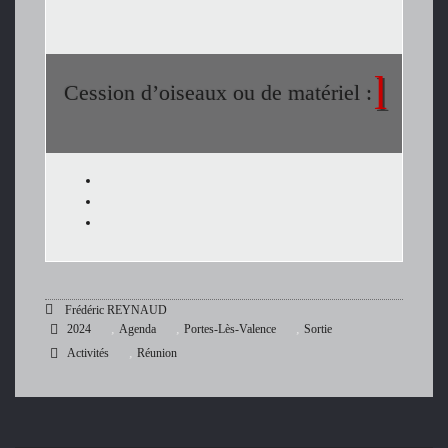
Cession d’oiseaux ou de matériel :
Frédéric REYNAUD
,
,
,
2024
Agenda
Portes-Lès-Valence
Sortie
,
Activités
Réunion