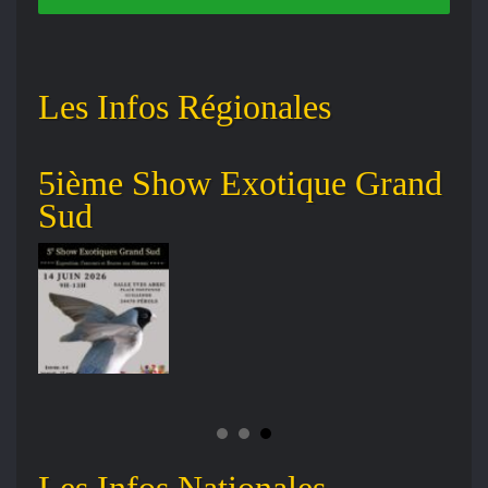
Les Infos Régionales
s
5ième Show Exotique Grand
An
Sud
No