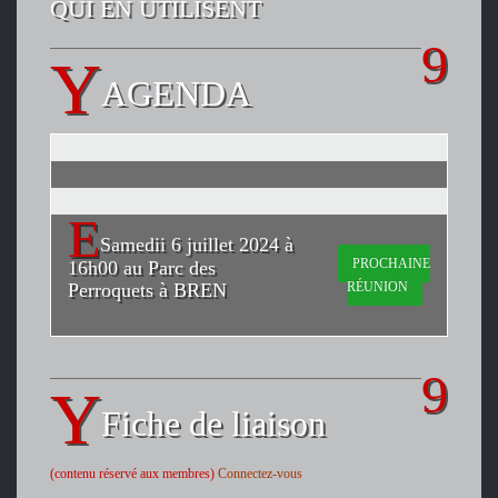
QUI EN UTILISENT
AGENDA
Samedii 6 juillet 2024 à
PROCHAINE
16h00 au Parc des
Perroquets à BREN
RÉUNION
Fiche de liaison
(contenu réservé aux membres)
Connectez-vous