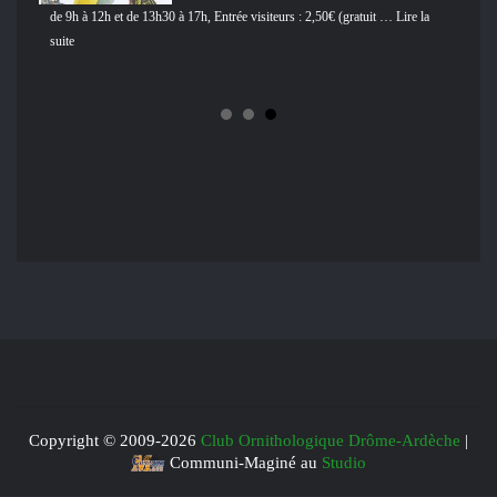
de 9h à 12h et de 13h30 à 17h, Entrée visiteurs : 2,50€ (gratuit … Lire la
règle
suite
de pr
ite
Copyright © 2009-
2026
Club Ornithologique Drôme-Ardèche
|
Communi-Maginé au
Studio