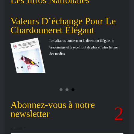
Les Infos Nationales
Valeurs D’échange Pour Le
Co
Chardonneret Élégant
en
Les affaires concernant la détention illégale, le
t
braconnage et le recel font de plus en plus la une
des médias.
Abonnez-vous à notre
newsletter
E-mail
*