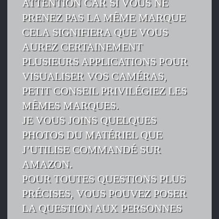
ATTENTION CAR SI VOUS NE
PRENEZ PAS LA MÊME MARQUE
CELA SIGNIFIERA QUE VOUS
AUREZ CERTAINEMENT
PLUSIEURS APPLICATIONS POUR
VISUALISER VOS CAMÉRAS,
PETIT CONSEIL PRIVILÉGIEZ LES
MÊMES MARQUES.
JE VOUS JOINS QUELQUES
PHOTOS DU MATÉRIEL QUE
J’UTILISE COMMANDÉ SUR
AMAZON.
POUR TOUTES QUESTIONS PLUS
PRÉCISES, VOUS POUVEZ POSER
LA QUESTION AUX PERSONNES