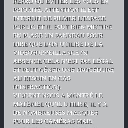
REPRO OU ÉVITER LES VOLS EN
PRIORITÉ. ATTENTION IL EST
INTERDIT DE FILMER L’ESPACE
PUBLIC ET IL FAUT BIEN METTRE
EN PLACE UN PANNEAU POUR
DIRE QUE L’ON UTILISE DE LA
VIDÉOSURVEILLANCE (SI
ABSENCE CELA N’EST PAS LÉGAL
ET PEUT GÊNER UNE PROCÉDURE
AU BESOIN EN CAS
D’INFRACTION).
VINCENT NOUS A MONTRÉ LE
MATÉRIEL QU’IL UTILISE, IL Y A
DE NOMBREUSES MARQUES
POUR LES CAMÉRAS MAIS