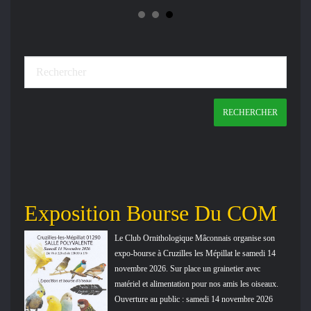
Exposition Bourse Du COM
An
Le Club Ornithologique Mâconnais organise son
expo-bourse à Cruzilles les Mépillat le samedi 14
novembre 2026. Sur place un grainetier avec
matériel et alimentation pour nos amis les oiseaux.
te à
Ouverture au public : samedi 14 novembre 2026
 à