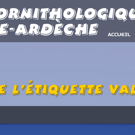
Ornithologiq
e-Ardèche
ACCUEIL
e l’étiquette
Val