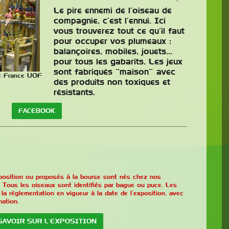
Le pire ennemi de l’oiseau de
compagnie, c’est l’ennui. Ici
vous trouverez tout ce qu’il faut
pour occuper vos plumeaux :
balançoires, mobiles, jouets…
pour tous les gabarits. Les jeux
sont fabriqués “maison” avec
Exposition
de France UOF
des produits non toxiques et
Bourse Du COM
résistants.
Le Club Ornithologique
FACEBOOK
Mâconnais organise son
expo-bourse à Cruzilles les
Mépillat le samedi 14
novembre 2026. Sur place
un grainetier avec matériel et alimentation pour
exposition ou proposés à la bourse sont nés chez nos
nos amis les oiseaux. Ouverture au public :
 Tous les oiseaux sont identifiés par bague ou puce. Les
a règlementation en vigueur à la date de l’exposition, avec
samedi 14 novembre 2026 de 9h à 12h et de
mation.
13h30 à 17h, Entrée visiteurs : 2,50€ (gratuit …
Lire la suite
SAVOIR SUR L’EXPOSITION