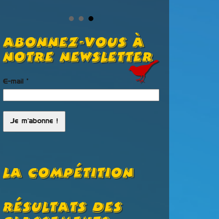
Abonnez-vous à
notre newsletter
E-mail
*
La Compétition
Résultats Des
Les No