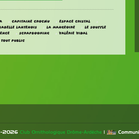
,
,
,
A
Capitaine Crochu
Espace Cristal
,
,
sabelle Lantenois
La mangeoire
Le Souffle
,
,
lence
Scrapbooking
Valérie Vidal
,
Tout public
-
2026
Club Ornithologique Drôme-Ardèche
|
Communi