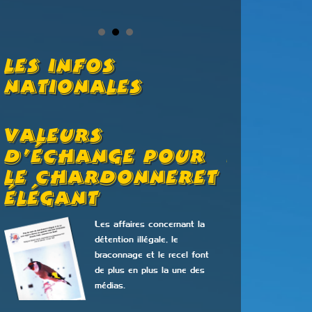
Les Infos
Nationales
Valeurs
Congrè
D’échange Pour
2026
Le Chardonneret
Élégant
Les affaires concernant la
congrès de l’UOF
détention illégale, le
braconnage et le recel font
de plus en plus la une des
médias.