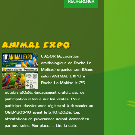
Animal Expo
Bourse
PRAYS
L’ASOR (Association
ornithologique de Roche La
Molière) organise son 10ème
salon ANIMAL EXPO à
Roche La Molière le 25
octobre 2026. Encagement gratuit, pas de
participation retenue sur les ventes. Pour
les éleveurs, le 
participer, dossier avec règlement à demander au
17h. Restauration s
0613430940 avant le 5/10/2026. Les
somme de 20€ (12€
attestations de provenance seront demandées
de 12 ans). … Lire 
par nos soins. Sur place, … Lire la suite