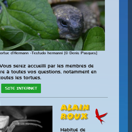
ortue d’Hermann -Testudo hermanni [© Denis Pasques]
w
Antibes 31
 Vous serez accueilli par les membres de
Grand
Octobre Et 01
dre à toutes vos questions, notamment en
outes les tortues.
Novembre 2026
SITE INTERNET
Alain
ROUX
Habitué de