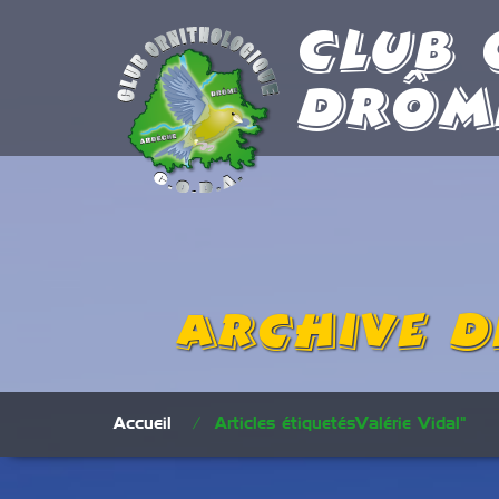
Club 
Drôm
Archive d
Accueil
/
Articles étiquetésValérie Vidal"