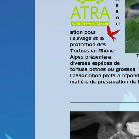
s
s
o
ci
ation pour
l’élevage et la
protection des
Tortues en Rhône-
T
Alpes présentera
diverses espèces de
5ième Sho
tortues petites ou grosses.
Exotique 
l’association prêts à répon
matière de préservation de t
Sud