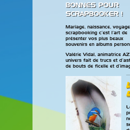
BONNES POUR
SCRAPBOOKER !
Mariage, naissance, voyag
scrapbooking c’est l’art de
présenter vos plus beaux
souvenirs en albums personn
Valérie Vidal, animatrice A
univers fait de trucs et d’as
de bouts de ficelle et d’imag
L
p
n
ultats Des
Les Nouvel
s