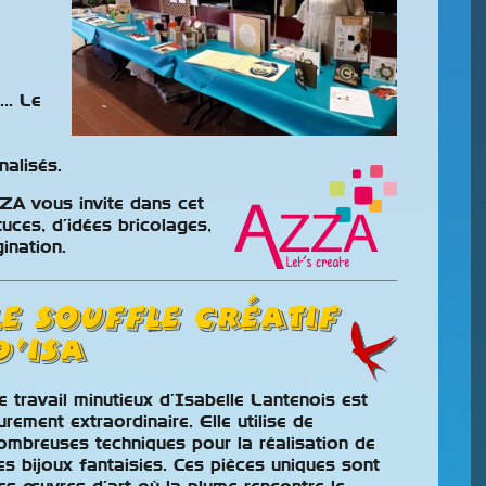
e… Le
alisés.
ZZA vous invite dans cet
tuces, d’idées bricolages,
ination.
Le Souffle Créatif
d’ISA
e travail minutieux d’Isabelle Lantenois est
urement extraordinaire. Elle utilise de
ombreuses techniques pour la réalisation de
les
Championnat De
es bijoux fantaisies. Ces pièces uniques sont