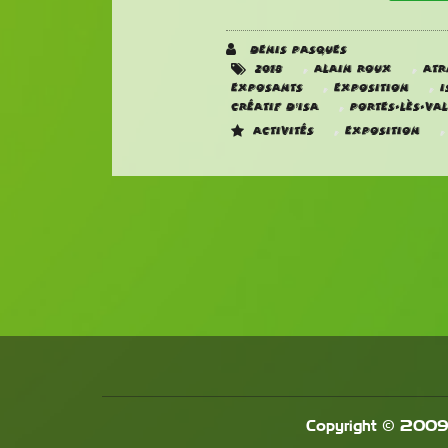
Denis Pasques
,
,
2018
Alain Roux
ATR
,
,
Exposants
Exposition
I
,
créatif d'ISA
Portes-Lès-Va
,
Activités
Exposition
Copyright © 2009