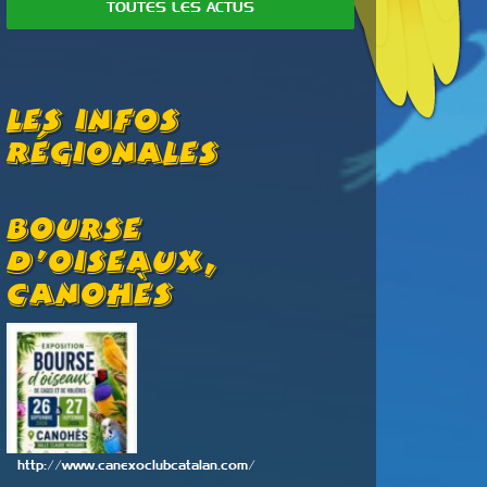
TOUTES LES ACTUS
Les Infos
Régionales
Bourse
5ième 
D’oiseaux,
Exoti
Canohès
Sud
http://www.canexoclubcatalan.com/