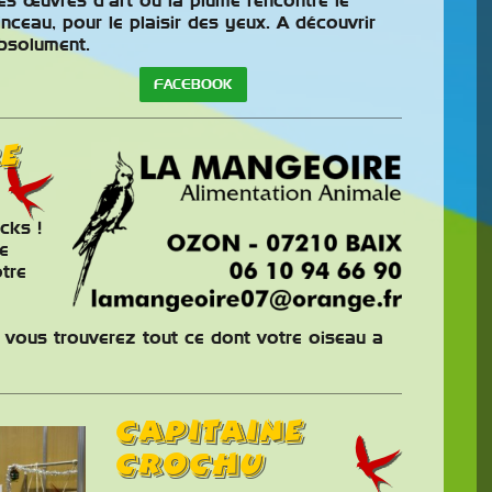
oncours
France Saint
es œuvres d’art où la plume rencontre le
inceau, pour le plaisir des yeux. A découvrir
s
Avold 2026
bsolument.
 n°14.1 des classes
Un événement ornithologique
FACEBOOK
officielles
de portée internationale à
, outre de
Saint Avold. Les passionnés
E
es modifications
d’oiseaux ont de quoi se
version initiale, la
réjouir : le plus prestigieux
 posture.
concours de beauté et de chant organisé sur le
cks !
Continuer la lecture
e
otre
, vous trouverez tout ce dont votre oiseau a
Capitaine
Crochu