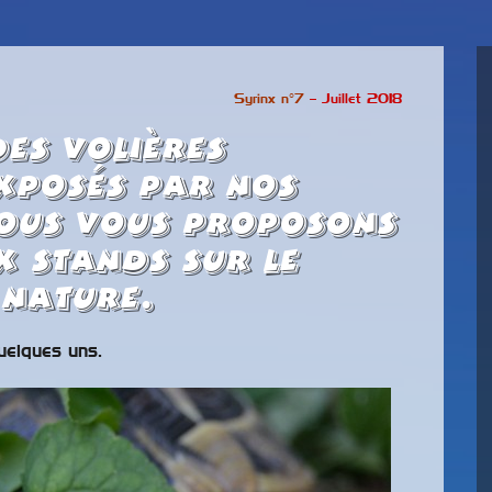
Syrinx n°7
– Juillet 2018
es volières
xposés par nos
ous vous proposons
 stands sur le
 nature.
elques uns.
position Bourse les
 et 28 septembre
Le parc des perroquets à
Rétrospective de 40 ans
025
Bren
de la vie du club.