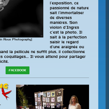
l’exposition, ce
passionné de nature
sait l’immortaliser
de diverses
manières. Son
violon d’Ingres
c’est la photo. Il
sait à la perfection
ain Roux Photography]
saisir le regard
e L’UOF
Ornitho-Juge Et
d’une araignée ou
nd la pellicule ne suffit plus, il collectionne
Ornitho-Expo :
 les coquillages… Il vous attend pour partager
Des Nouveautés
cité.
 1 (Région
ogique Centre Ouest)
FACEBOOK
Inscrivez-vous aux
it du 15 au 17 mai le
formations pour la prise en
ce), à
main des dernières versions
ng
d'Ornitho-Juge et Ornitho-
Expo.
T