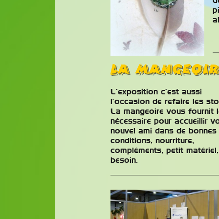
assements
Classes C
d
p
mpétiteurs
Nationale
a
ur La Saison
Correctif
5-2026
concours 
contenant
Nous avons le plaisir de
LA MANGEOIR
nombreus
transmettre les résultats des
depuis la 
ents compétiteurs pour la saison 2025-
L’exposition c’est aussi
classification des Canaris de
es classements, créés en 2016,
l’occasion de refaire les sto
ent un franc succès et montrent que
La mangeoire vous fournit l
nion attache Continuer la lecture
nécessaire pour accueillir v
nouvel ami dans de bonnes
conditions, nourriture,
compléments, petit matériel
besoin.