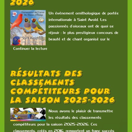
2026
Un événement ornithologique de portée
internationale à Saint Avold. Les
passionnés d’oiseaux ont de quoi se
réjouir : le plus prestigieux concours de
beauté et de chant organisé sur le
Continuer la lecture
Résultats Des
Classements
Compétiteurs Pour
La Saison 2025-2026
Nous avons le plaisir de transmettre
les résultats des classements
compétiteurs pour la saison 2025-2026. Ces
classements, créés en 2016, remportent un franc succès