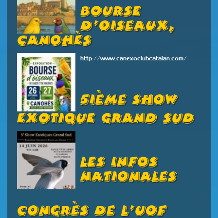
Bourse
D’oiseaux,
Canohès
http://www.canexoclubcatalan.com/
5ième Show
Exotique Grand Sud
Les Infos
Nationales
Congrès De L’UOF