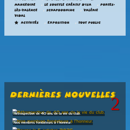
,
,
mangeoire
Le Souffle créatif d'ISA
Portes-
,
,
Lès-Valence
Scrapbooking
Valérie
Vidal
,
,
Activités
Exposition
Tout public
Dernières Nouvelles
Rétrospective de 40 ans de la vie du club.
Nos membres fondateurs à l’honneur.