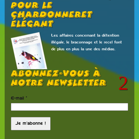
Pour Le
Chardonneret
Élégant
Les affaires concernant la détention
illégale, le braconnage et le recel font
de plus en plus la une des médias.
Abonnez-vous à
notre newsletter
E-mail
*