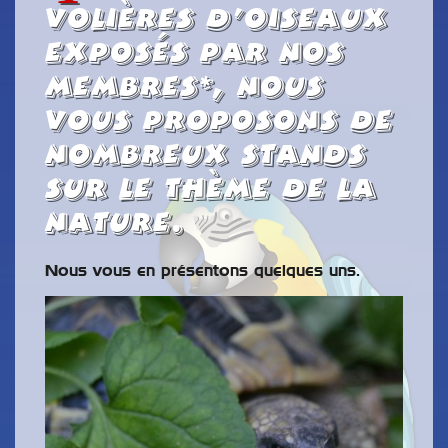
volières d’oiseaux
exposés par nos
membres*, nous
vous proposons de
nombreux stands
sur le thème de la
nature.
Nous vous en présentons quelques uns.