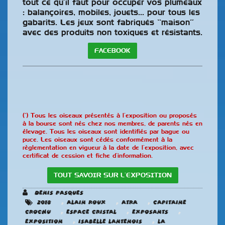
tout ce qu’il faut pour occuper vos plumeaux
: balançoires, mobiles, jouets… pour tous les
gabarits. Les jeux sont fabriqués “maison”
avec des produits non toxiques et résistants.
FACEBOOK
(*) Tous les oiseaux présentés à l’exposition ou proposés
à la bourse sont nés chez nos membres, de parents nés en
élevage. Tous les oiseaux sont identifiés par bague ou
puce. Les oiseaux sont cédés conformément à la
règlementation en vigueur à la date de l’exposition, avec
certificat de cession et fiche d’information.
TOUT SAVOIR SUR L’EXPOSITION
Denis Pasques
,
,
,
2018
Alain Roux
ATRA
Capitaine
,
,
,
Crochu
Espace Cristal
Exposants
,
,
Exposition
Isabelle Lantenois
La