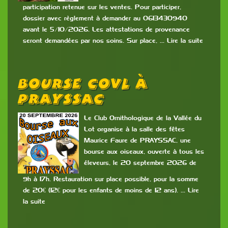
participation retenue sur les ventes. Pour participer,
dossier avec règlement à demander au 0613430940
avant le 5/10/2026. Les attestations de provenance
seront demandées par nos soins. Sur place, … Lire la suite
Bourse COVL À
PRAYSSAC
Le Club Ornithologique de la Vallée du
Lot organise à la salle des fêtes
Maurice Faure de PRAYSSAC, une
bourse aux oiseaux, ouverte à tous les
éleveurs, le 20 septembre 2026 de
9h à 17h. Restauration sur place possible, pour la somme
de 20€ (12€ pour les enfants de moins de 12 ans). … Lire
la suite