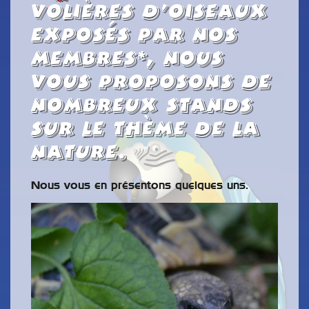
volières d’oiseaux
exposés par nos
membres*, nous
vous proposons de
nombreux stands
sur le thème de la
nature.
Nous vous en présentons quelques uns.