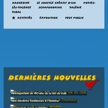
,
,
mangeoire
Le Souffle créatif d'ISA
Portes-
,
,
Lès-Valence
Scrapbooking
Valérie
Vidal
,
,
Activités
Exposition
Tout public
Dernières Nouvelles
Rétrospective de 40 ans de la vie du club.
Nos membres fondateurs à l’honneur.