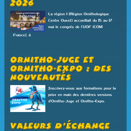
2026
La région 1 (Région Ornithologique
Centre Ouest) accueillait du 15 au 17
mai le congrès de l’UOF (COM
France), à
Ornitho-Juge Et
Ornitho-Expo : Des
Nouveautés
Inscrivez-vous aux formations pour la
prise en main des dernières versions
d'Ornitho-Juge et Ornitho-Expo.
Valeurs D’échange