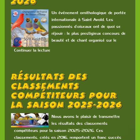
2026
Un événement ornithologique de portée
internationale à Saint Avold. Les
passionnés d’oiseaux ont de quoi se
réjouir : le plus prestigieux concours de
beauté et de chant organisé sur le
Continuer la lecture
Résultats Des
Classements
Compétiteurs Pour
La Saison 2025-2026
Nous avons le plaisir de transmettre
les résultats des classements
compétiteurs pour la saison 2025-2026. Ces
classements, créés en 2016, remportent un franc succès