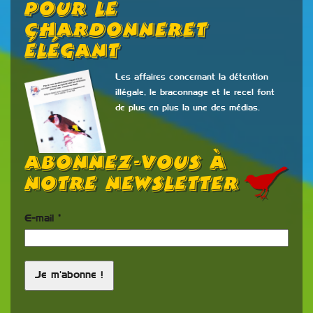
Pour Le
Chardonneret
Élégant
Les affaires concernant la détention
illégale, le braconnage et le recel font
de plus en plus la une des médias.
Abonnez-vous à
notre newsletter
E-mail
*