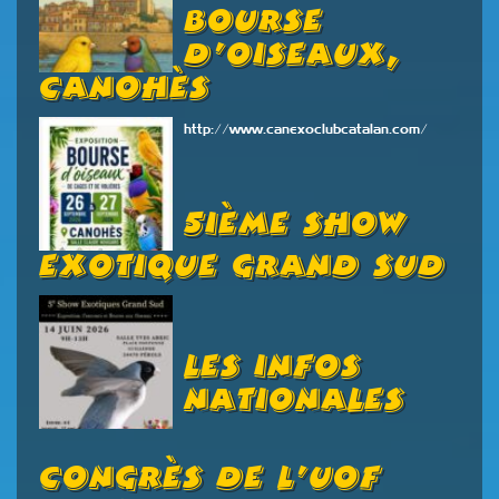
Bourse
D’oiseaux,
Canohès
http://www.canexoclubcatalan.com/
5ième Show
Exotique Grand Sud
Les Infos
Nationales
Congrès De L’UOF