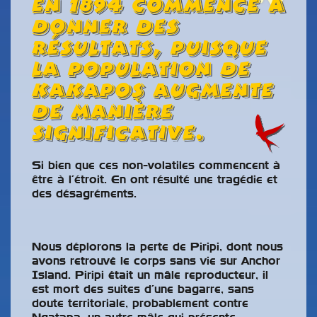
en 1894 commence à
donner des
résultats, puisque
la population de
Kakapos augmente
de manière
significative.
Si bien que ces non-volatiles commencent à
Les premiers
être à l’étroit. En ont résulté une tragédie et
Kohitatea le premier
poussins de la
des désagréments.
né de l'année, est
saison - Photo
déjà bien gros.
Andrew Digby
Nous déplorons la perte de Piripi, dont nous
avons retrouvé le corps sans vie sur Anchor
Island. Piripi était un mâle reproducteur, il
est mort des suites d’une bagarre, sans
doute territoriale, probablement contre