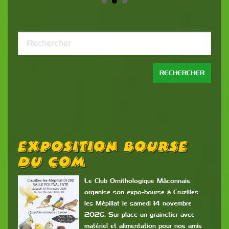
Exposition Bourse
A
Du COM
 du
Le Club Ornithologique Mâconnais
organise son expo-bourse à Cruzilles
les Mépillat le samedi 14 novembre
 les
2026. Sur place un grainetier avec
de
matériel et alimentation pour nos amis
part