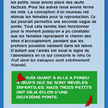
les petits, nous avons placé des œufs
factices, Pour les autres nous avons fermé
les nids. La conception d’un nouveau nid
stimule les femelles pour la reproduction. Ce
qui pourrait permettre une seconde vague de
ponte. Tout cela semble bien fonctionner
pour le moment puisqu’on a pu constater
que les femelles reprenaient le chemin des
sites d’accouplement, pendant que les
premiers poussins naissent dans les labos.
D’autant que l’année est sous le signe de
l’abondance en ce qui concerne le rimu (
le
fruit dont les kakapos sont extrêmement
friands
).
KUÏA QUANT À ELLE A PONDU
4 ŒUFS QUI SE SONT RÉVÉLÉS
INFERTILES, MAIS TROIS PETITS
ONT DÉJÀ ÉCLOS D’UNE
DEUXIÈME PONTE.