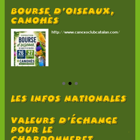
Bourse D’oiseaux,
5
26
Canohès
G
http://www.canexoclubcatalan.com/
Les Infos Nationales
Valeurs D’échange
C
s
Pour Le
2
Chardonneret