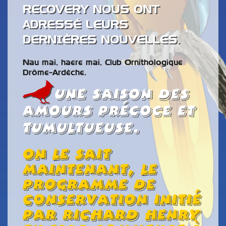
RECOVERY NOUS ONT
ADRESSÉ LEURS
DERNIÈRES NOUVELLES.
Nau mai, haere mai, Club Ornithologique
Drôme-Ardèche.
Une saison des
amours précoce et
tumultueuse.
On le sait
maintenant, le
programme de
conservation initié
par Richard Henry