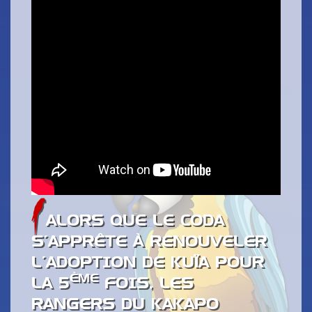
ALORS QUE LE CODA
S’APPRÊTE À RENOUVELER
L’ADOPTION DE KUÏA POUR
ÈME
LA 5
FOIS, LES
RANGERS DU KAKAPO