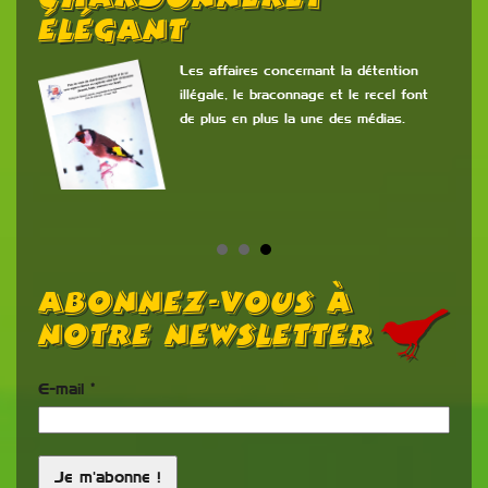
Élégant
 la
s
Les affaires concernant la détention
Fran
illégale, le braconnage et le recel font
de plus en plus la une des médias.
Abonnez-vous à
notre newsletter
E-mail
*