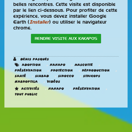
belles rencontres. Cette visite est disponible
par le lien ci-dessous. Pour profiter de cette
expérience, vous devez installer Google
Earth (
Installer
) ou utiliser le navigateur
chrome.
RENDRE VISITE AUX KAKAPOS
Denis Pasques
,
,
,
adoption
Kakapo
Mascotte
,
,
,
préservation
Protection
reproduction
,
,
,
Santé
Sinbad
Sirocco
Strigops
,
habroptila
vidéos
,
,
,
Activités
Kakapo
Préservation
Tout public