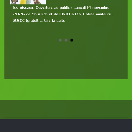
dos
me
les oiseaux. Ouverture au public : samedi 14 novembre
ava
ire
2026 de 9h à 12h et de 13h30 à 17h, Entrée visiteurs :
sero
2,50€ (gratuit … Lire la suite
Copyright © 2009-
2026
Club Ornithologique Drôme-