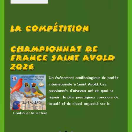
La Compétition
Championnat De
R
France Saint Avold
C
2026
C
L
rs
Un événement ornithologique de portée
internationale à Saint Avold. Les
a
passionnés d’oiseaux ont de quoi se
s
réjouir : le plus prestigieux concours de
com
beauté et de chant organisé sur le
cla
et m
Continuer la lecture