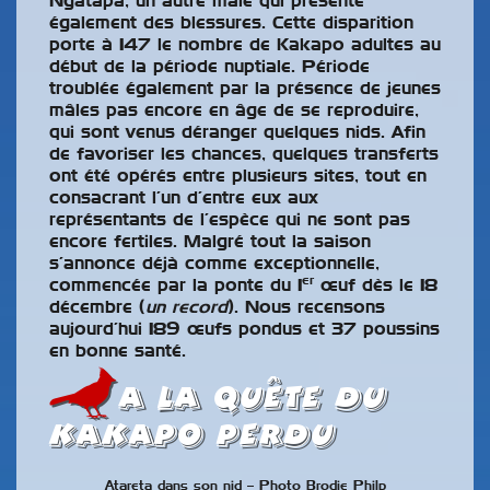
Ngatapa, un autre mâle qui présente
également des blessures. Cette disparition
porte à 147 le nombre de Kakapo adultes au
début de la période nuptiale. Période
troublée également par la présence de jeunes
mâles pas encore en âge de se reproduire,
qui sont venus déranger quelques nids. Afin
de favoriser les chances, quelques transferts
ont été opérés entre plusieurs sites, tout en
consacrant l’un d’entre eux aux
représentants de l’espèce qui ne sont pas
encore fertiles. Malgré tout la saison
s’annonce déjà comme exceptionnelle,
er
commencée par la ponte du 1
œuf dès le 18
décembre (
un record
). Nous recensons
aujourd’hui 189 œufs pondus et 37 poussins
en bonne santé.
A la quête du
Kakapo perdu
Atareta dans son nid – Photo Brodie Philp