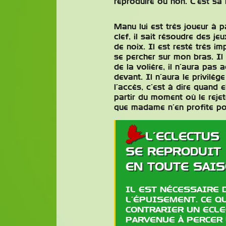
reproduire ou non. C’est sa
Manu lui est très joueur à 
clef, il sait résoudre des j
de noix. Il est resté très im
se percher sur mon bras. Il
de la volière, il n’aura pas
devant. Il n’aura le privilèg
l’accès, c’est à dire quand e
partir du moment où le reje
que madame n’en profite pou
L’ECLECTUS
SE REPRODUIT
EN TOUTE SAIS
IL EST NÉCESSAIRE 
L’ÉPUISEMENT. CE Q
CONTRARIER UN ECLEC
PARVENUE À PERCER 