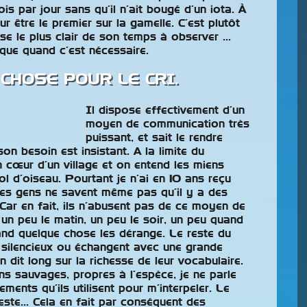
ois par jour sans qu’il n’ait bougé d’un iota. À
r être le premier sur la gamelle. C’est plutôt
sse le plus clair de son temps à observer …
que quand c’est nécessaire.
 CHOSE POUR LE CRI.
Il dispose effectivement d’un
moyen de communication très
puissant, et sait le rendre
on besoin est insistant. A la limite du
in cœur d’un village et on entend les miens
 d’oiseau. Pourtant je n’ai en 10 ans reçu
des gens ne savent même pas qu’il y a des
 Car en fait, ils n’abusent pas de ce moyen de
, un peu le matin, un peu le soir, un peu quand
and quelque chose les dérange. Le reste du
 silencieux ou échangent avec une grande
n dit long sur la richesse de leur vocabulaire.
ns sauvages, propres à l’espèce, je ne parle
ements qu’ils utilisent pour m’interpeler. Le
ieste… Cela en fait par conséquent des