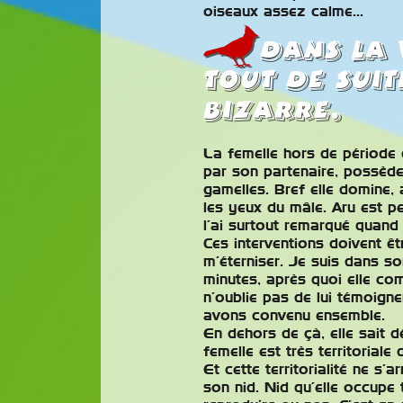
oiseaux assez calme…
Dans la 
tout de sui
bizarre.
La femelle hors de période 
par son partenaire, possède 
gamelles. Bref elle domine, 
les yeux du mâle. Aru est pe
l’ai surtout remarqué quand j
Ces interventions doivent êt
m’éterniser. Je suis dans so
minutes, après quoi elle c
n’oublie pas de lui témoign
avons convenu ensemble.
En dehors de çà, elle sait d
femelle est très territorial
Et cette territorialité ne s’
son nid. Nid qu’elle occupe t