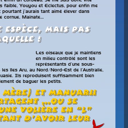
 et enfin un Corbeau. Je me suis donc vite
s faible, Youyou et Eclectus, pour enfin me
 pourtant j’aurais tant aimé élever dans
he cornue, Mainate…
e espèce, mais pas
quelle !
Les oiseaux que je maintiens
en milieu contrôlé sont les
représentants d’une sous-
les îles Aru, au Nord/Nord-Est de l’Australie,
ouasie. Ils reproduisent suffisamment bien
ement de baguer les petits.
 mère) et Manuarii
artagent …ou se
une volière en “L”
tant d’avoir leur