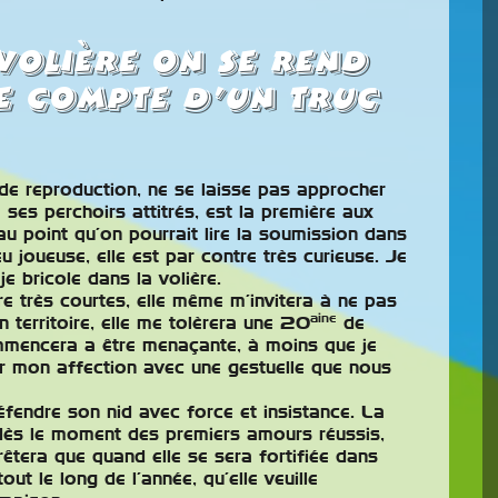
volière on se rend
te compte d’un truc
de reproduction, ne se laisse pas approcher
ses perchoirs attitrés, est la première aux
au point qu’on pourrait lire la soumission dans
u joueuse, elle est par contre très curieuse. Je
e bricole dans la volière.
re très courtes, elle même m’invitera à ne pas
aine
n territoire, elle me tolèrera une 20
de
ommencera a être menaçante, à moins que je
er mon affection avec une gestuelle que nous
éfendre son nid avec force et insistance. La
e dès le moment des premiers amours réussis,
arrêtera que quand elle se sera fortifiée dans
out le long de l’année, qu’elle veuille