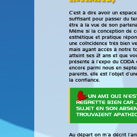
C’est à dire avoir un espace
suffisant pour passer du t
être à la vue de son partena
Même si la conception de ce
esthétique et pratique répond
une coïncidence très bien ve
mais ayant accès à notre ton
atteint ses 2 ans et que vo
présente à l’expo du CODA d
encore parmi nous en septe
parents, elle est l’objet d’u
la confiance.
UN AMI QUI N’ES
REGRETTE BIEN CAR 
SUJET EN SON ABSENC
TROUVAIENT APATHIQ
Au départ on m’a décrit l’a