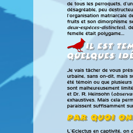
de tous les perroquets, d’un
désagréable, peu destructe
l’organisation matriarcale d
fruits et son dimorphisme s
deux-espèces-distinctes
), d
femelle était polygame…
Il est t
quelques id
Je vais tâcher de vous prés
urbaine, sans on-dit, mais s
été témoin ou que plusieurs
sont malheureusement limité
et Dr. R. Heinsohn (
observa
exhaustives. Mais cela perm
paraissent suffisamment sur
Par quoi on
L’Eclectus en captivité, on 