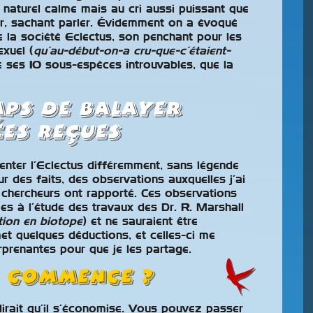
 naturel calme mais au cri aussi puissant que
ur, sachant parler. Évidemment on a évoqué
e la société Eclectus, son penchant pour les
exuel (
qu’au-début-on-a cru-que-c’étaient-
e ses 10 sous-espèces introuvables, que la
emps de balayer
ées reçues
enter l’Eclectus différemment, sans légende
ur des faits, des observations auxquelles j’ai
 chercheurs ont rapporté. Ces observations
es à l’étude des travaux des Dr. R. Marshall
tion en biotope
) et ne sauraient être
et quelques déductions, et celles-ci me
prenantes pour que je les partage.
 commence ?
dirait qu’il s’économise. Vous pouvez passer