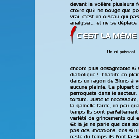
devant la volière plusieurs f
croire qu’il ne bouge que pou
vrai, c’est un oiseau qui pa
analyser… et ne se déplace 
C’EST LA MÊME
Un cri puissant
encore plus désagréable si s
diabolique ! J’habite en ple
dans un rayon de 3kms à vol
aucune plainte. La plupart 
perroquets dans le secteur.
torture. Juste le nécessaire
la gamelle tarde, un peu qu
temps ils sont parfaitement
variété de grincements qui e
Et là je ne parle que des so
pas des imitations, des siffl
reste du temps ils font la s