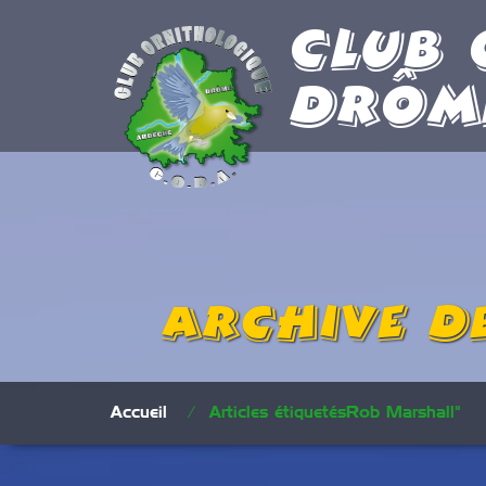
Club 
Drôm
Archive de
Accueil
/
Articles étiquetésRob Marshall"