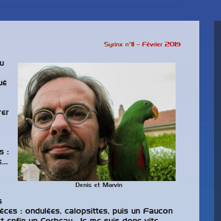
Syrinx n°11
– Février 2019
u
ué
rer
s :
ce…
Denis et Marvin
s
spèces : ondulées, calopsittes, puis un Faucon