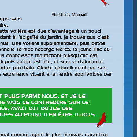
Ahu’Ura & Manuarii
emps sans
ire.
tte volière est due d’avantage à un souci
ant à l’exiguïté du jardin, je trouve que c’est
nue. Une volière supplémentaire, plus petite
nelle fermée héberge Néréa, la jeune fille qui
us connaissez maintenant puisqu’elle est
epuis qu’elle est née, et sera certainement
mbre prochain. Élevée naturellement par ses
ne expérience visant à la rendre apprivoisée par
T PLUS PARMI NOUS, ET JE LE
JE VAIS LE CONTREDIRE SUR CE
E, AVAIT DIT QU’ILS LES
UES AU POINT D’EN ÊTRE IDIOTS.
nimal comme ayant le plus mauvais caractère