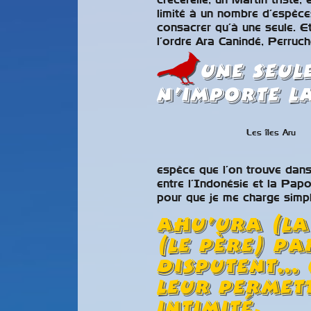
crécerelle, un Martin triste,
limité à un nombre d’espèce
consacrer qu’à une seule. Et
l’ordre Ara Canindé, Perruc
Une seul
n’importe la
Les îles Aru
espèce que l’on trouve dans 
entre l’Indonésie et la Pap
pour que je me charge simpl
Ahu’Ura (la
(le père) p
disputent… 
leur permet
intimité,