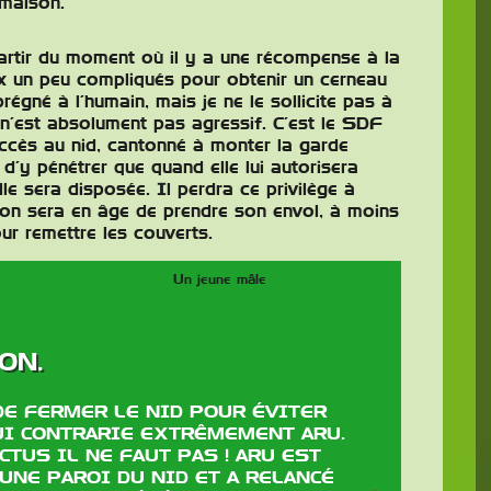
 maison.
partir du moment où il y a une récompense à la
eux un peu compliqués pour obtenir un cerneau
prégné à l’humain, mais je ne le sollicite pas à
 n’est absolument pas agressif. C’est le SDF
 accès au nid, cantonné à monter la garde
e d’y pénétrer que quand elle lui autorisera
lle sera disposée. Il perdra ce privilège à
ton sera en âge de prendre son envol, à moins
r remettre les couverts.
Un jeune mâle
ON.
DE FERMER LE NID POUR ÉVITER
UI CONTRARIE EXTRÊMEMENT ARU.
TUS IL NE FAUT PAS ! ARU EST
UNE PAROI DU NID ET A RELANCÉ