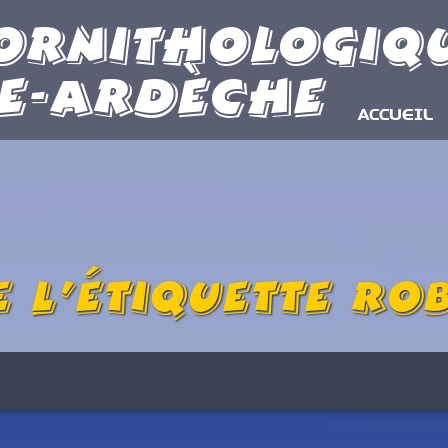
Ornithologiq
e-Ardèche
ACCUEIL
 l’étiquette
Ro