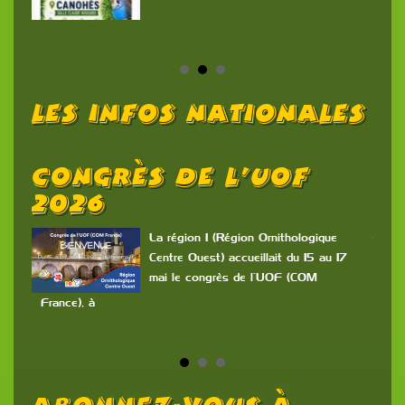
Les Infos Nationales
Congrès De L’UOF
O
2026
O
N
La région 1 (Région Ornithologique
Centre Ouest) accueillait du 15 au 17
mai le congrès de l’UOF (COM
n
France), à
ont