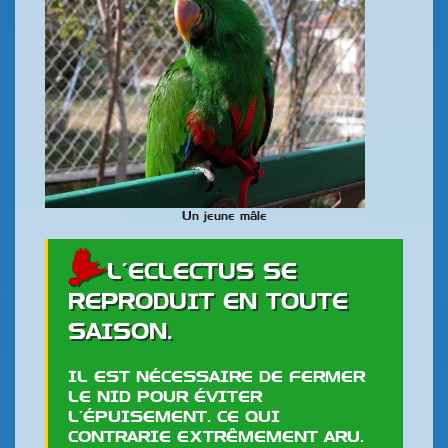
Un jeune mâle
L’ECLECTUS SE
REPRODUIT EN TOUTE
SAISON.
IL EST NÉCESSAIRE DE FERMER
LE NID POUR ÉVITER
L’ÉPUISEMENT. CE QUI
CONTRARIE EXTRÊMEMENT ARU.