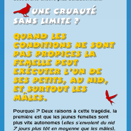
Une cruauté
sans limite ?
Quand les
conditions ne sont
pas propices la
femelle peut
exécuter l’un de
ses petits, au nid,
et surtout les
mâles.
Pourquoi ? Deux raiso
ns à cette tragédie, la
première est que les jeunes femelles sont
plus vite autonomes (
elles s’envolent du nid
7 jours plus tôt en moyenne que les mâles
),