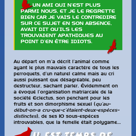
UN AMI QUI N’EST PLUS
PARMI NOUS, ET JE LE REGRETTE
BIEN CAR JE VAIS LE CONTREDIRE
SUR CE SUJET EN SON ABSENCE,
AVAIT DIT QU’ILS LES
TROUVAIENT APATHIQUES AU
POINT D’EN ÊTRE IDIOTS.
Au départ on m’a décrit l’animal comme
ayant le plus mauvais caractère de tous les
perroquets, d’un naturel calme mais au cri
aussi puissant que désagréable, peu
destructeur, sachant parler. Évidemment on
a évoqué l’organisation matriarcale de la
société Eclectus, son penchant pour les
fruits et son dimorphisme sexuel (
qu’au-
début-on-a cru-que-c’étaient-deux-espèces-
distinctes
), de ses 10 sous-espèces
introuvables, que la femelle était polygame…
Il est temps de