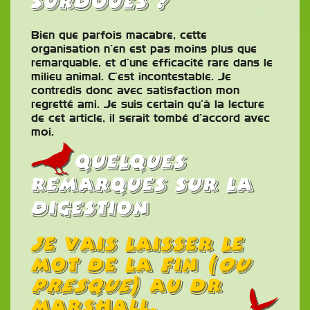
surdoués ?
Bien que parfois macabre, cette
organisation n’en est pas moins plus que
remarquable, et d’une efficacité rare dans le
milieu animal. C’est incontestable. Je
contredis donc avec satisfaction mon
regretté ami. Je suis certain qu’à la lecture
de cet article, il serait tombé d’accord avec
moi.
Quelques
remarques sur la
digestion
Je vais laisser le
mot de la fin (
ou
presque
) au Dr
Marshall.