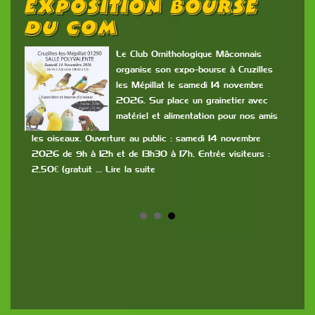
Exposition Bourse
A
Du COM
 du
Le Club Ornithologique Mâconnais
organise son expo-bourse à Cruzilles
les Mépillat le samedi 14 novembre
 les
2026. Sur place un grainetier avec
de
matériel et alimentation pour nos amis
part
dos
me
les oiseaux. Ouverture au public : samedi 14 novembre
ava
ire
2026 de 9h à 12h et de 13h30 à 17h, Entrée visiteurs :
sero
2,50€ (gratuit … Lire la suite