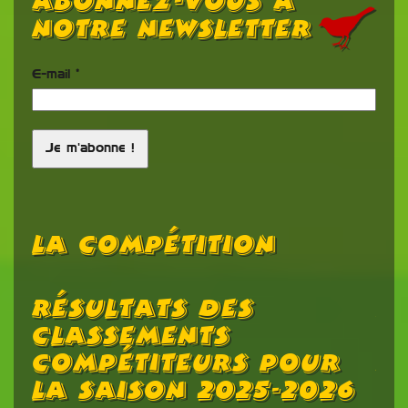
Abonnez-vous à
notre newsletter
E-mail
*
La Compétition
Résultats Des
L
d
Classements
C
Compétiteurs Pour
N
La Saison 2025-2026
rtée