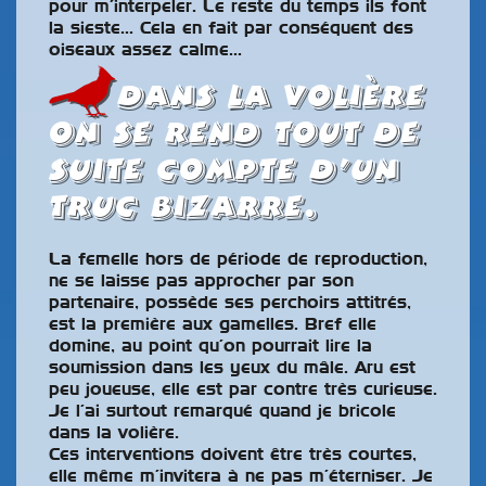
pour m’interpeler. Le reste du temps ils font
la sieste… Cela en fait par conséquent des
oiseaux assez calme…
Dans la volière
on se rend tout de
suite compte d’un
truc bizarre.
La femelle hors de période de reproduction,
ne se laisse pas approcher par son
partenaire, possède ses perchoirs attitrés,
est la première aux gamelles. Bref elle
domine, au point qu’on pourrait lire la
soumission dans les yeux du mâle. Aru est
peu joueuse, elle est par contre très curieuse.
Je l’ai surtout remarqué quand je bricole
dans la volière.
Ces interventions doivent être très courtes,
elle même m’invitera à ne pas m’éterniser. Je