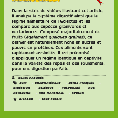
Dans la série de vidéos illustrant cet article,
il analyse le système digestif ainsi que le
régime alimentaire de l’Eclectus et les
compare aux espèces granivores et
nectarivores. Composé majoritairement de
fruits (
également quelques graines
), ce
dernier est naturellement riche en sucres et
pauvre en protéines. Ces aliments sont
rapidement assimilés, il est préconisé
d’appliquer un régime identique en captivité
dans la variété des repas et des roulements,
pour une digestion parfaite.
Denis Pasques
,
,
,
2019
Comportement
Denis Pasques
,
,
,
Digestion
Eclectus
Polygamie
Rob
,
,
Heinsohn
Rob Marshall
Syrinx
,
Oiseaux
Tout public