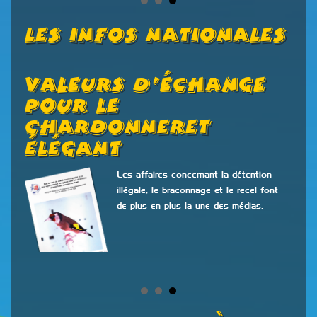
Les Infos Nationales
Valeurs D’échange
C
s
Pour Le
2
Chardonneret
Élégant
 la
s
Les affaires concernant la détention
Fran
illégale, le braconnage et le recel font
de plus en plus la une des médias.