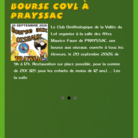
Bourse COVL À
E
PRAYSSAC
D
e de
0ème
Le Club Ornithologique de la Vallée du
Lot organise à la salle des fêtes
Maurice Faure de PRAYSSAC, une
bourse aux oiseaux, ouverte à tous les
éleveurs, le 20 septembre 2026 de
9h à 17h. Restauration sur place possible, pour la somme
les 
de 20€ (12€ pour les enfants de moins de 12 ans). … Lire
202
uite
la suite
2,50