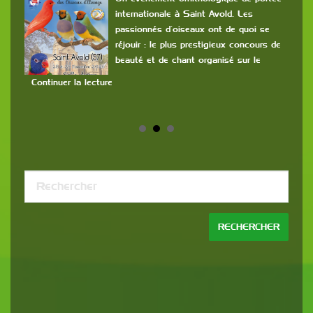
internationale à Saint Avold. Les
a
passionnés d’oiseaux ont de quoi se
s
réjouir : le plus prestigieux concours de
com
beauté et de chant organisé sur le
cla
et m
Continuer la lecture