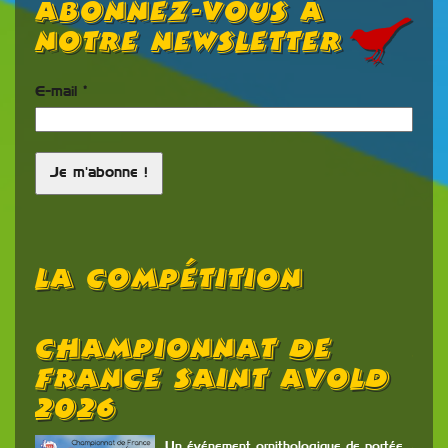
Abonnez-vous à
notre newsletter
E-mail
*
La Compétition
Championnat De
R
France Saint Avold
C
2026
C
L
rs
Un événement ornithologique de portée