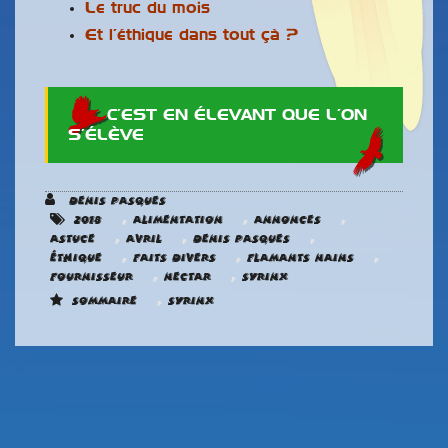
Le truc du mois
Et l’éthique dans tout çà ?
C’EST EN ÉLEVANT QUE L’ON
S’ÉLÈVE
Denis Pasques
,
,
,
2018
Alimentation
Annonces
,
,
,
astuce
Avril
Denis Pasques
,
,
,
éthique
Faits divers
Flamants nains
,
,
Fournisseur
Nectar
Syrinx
,
Sommaire
Syrinx