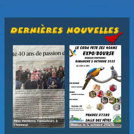
Dernières Nouvelles
de
Nos membres fondateurs à
Expo
l’honneur.
Bourse le 5 octobre 2025
28 