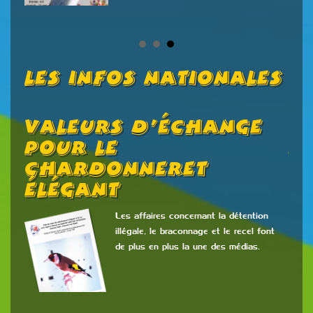
Les Infos Nationales
Valeurs D’échange
C
s
Pour Le
2
Chardonneret
Élégant
 la
s
Les affaires concernant la détention
Fran
illégale, le braconnage et le recel font
de plus en plus la une des médias.