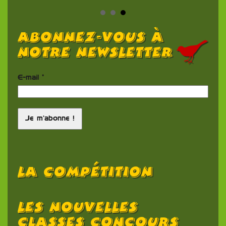
Abonnez-vous à
notre newsletter
E-mail
*
La Compétition
Les Nouvelles
C
Classes Concours
F