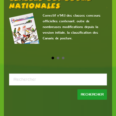
Nationales
2
6
Correctif n°14.1 des classes concours
officielles contenant, outre de
e
nombreuses modifications depuis la
version initiale, la classification des
Canaris de posture.
ès
re
Cont