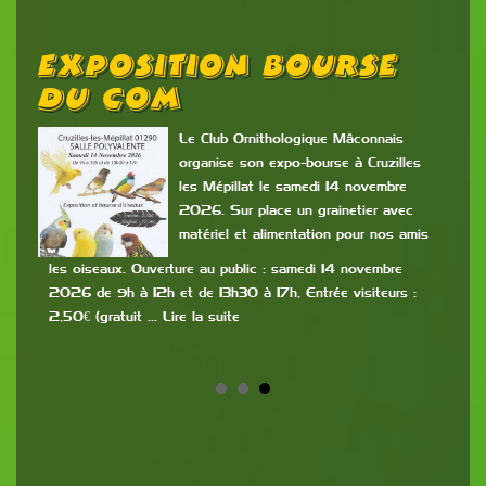
Exposition Bourse
A
Du COM
 du
Le Club Ornithologique Mâconnais
organise son expo-bourse à Cruzilles
les Mépillat le samedi 14 novembre
 les
2026. Sur place un grainetier avec
de
matériel et alimentation pour nos amis
part
dos
me
les oiseaux. Ouverture au public : samedi 14 novembre
ava
ire
2026 de 9h à 12h et de 13h30 à 17h, Entrée visiteurs :
sero
2,50€ (gratuit … Lire la suite