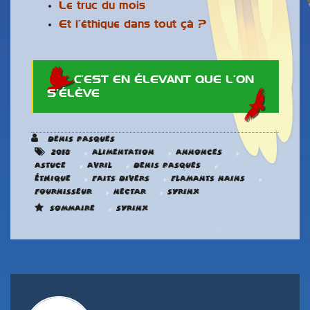
Le truc du mois
Et l’éthique dans tout çà ?
C’EST EN ÉLEVANT QUE L’ON
S’ÉLÈVE
Denis Pasques
,
,
,
2018
Alimentation
Annonces
,
,
,
astuce
Avril
Denis Pasques
,
,
,
éthique
Faits divers
Flamants nains
,
,
Fournisseur
Nectar
Syrinx
,
Sommaire
Syrinx