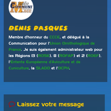
Denis Pasques
Membre d'honneur du
CCCE
, et délégué à la
Communication pour l'
Union Ornithologique de
France
. Je suis également administrateur web pour
les Régions 13 (
ROSE
), 8 (
ROFAP
) et 2 (
ROEF
),
l'
Entente Européenne d'Aviculture et de
Cuniculture
, la
SLADO
et l'
OCPH
.
Laissez votre message