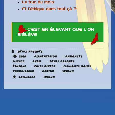
Le truc du mois
Et l’éthique dans tout çà ?
C’EST EN ÉLEVANT QUE L’ON
S’ÉLÈVE
Denis Pasques
,
,
,
2018
Alimentation
Annonces
,
,
,
astuce
Avril
Denis Pasques
,
,
,
éthique
Faits divers
Flamants nains
,
,
Fournisseur
Nectar
Syrinx
,
Sommaire
Syrinx