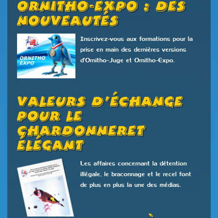
Ornitho-Expo : Des
Nouveautés
Inscrivez-vous aux formations pour la
prise en main des dernières versions
d'Ornitho-Juge et Ornitho-Expo.
Valeurs D’échange
Pour Le
Chardonneret
Élégant
Les affaires concernant la détention
illégale, le braconnage et le recel font
de plus en plus la une des médias.