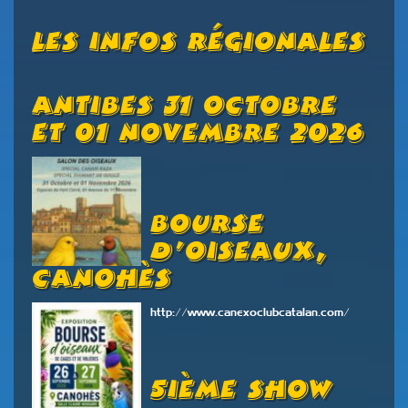
Les Infos Régionales
Antibes 31 Octobre
Et 01 Novembre 2026
Bourse
D’oiseaux,
Canohès
http://www.canexoclubcatalan.com/
5ième Show