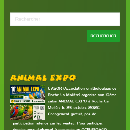
Animal Expo
B
P
L’ASOR (Association ornithologique de
Roche La Molière) organise son 10ème
salon ANIMAL EXPO à Roche La
es
Molière le 25 octobre 2026.
Encagement gratuit, pas de
c
mis
participation retenue sur les ventes. Pour participer,
dossier avec règlement à demander au 0613430940