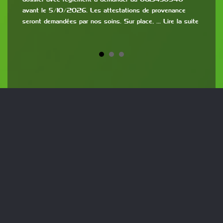
9h à
avant le 5/10/2026. Les attestations de provenance
:
de 2
seront demandées par nos soins. Sur place, … Lire la suite
la s
Copyright © 2009-
2026
Club Ornithologique Drôme-
Ardèche
|
Communi-Maginé au
Studio