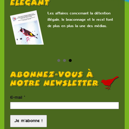
Élégant
 la
s
Les affaires concernant la détention
Fran
illégale, le braconnage et le recel font
de plus en plus la une des médias.
Abonnez-vous à
notre newsletter
E-mail
*