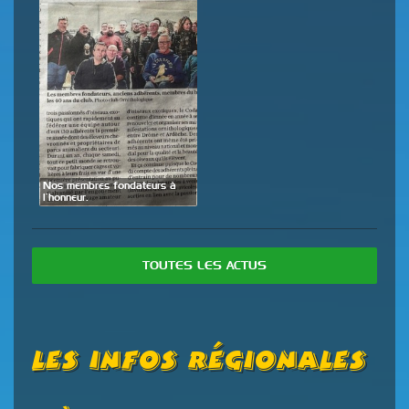
de
Nos membres fondateurs à
Expo
l’honneur.
28 
TOUTES LES ACTUS
Les Infos Régionales