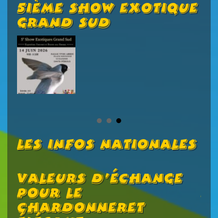
5ième Show Exotique
A
Grand Sud
E
/
Les Infos Nationales
Valeurs D’échange
C
s
Pour Le
2
Chardonneret