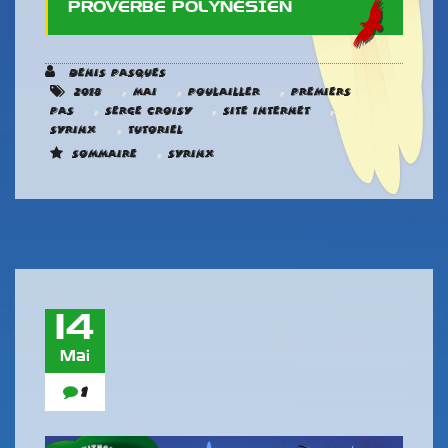
PROVERBE POLYNÉSIEN
Denis Pasques
,
,
,
2018
mai
Poulailler
Premiers
,
,
,
pas
Serge Croisy
Site internet
,
Syrinx
Tutoriel
,
Sommaire
Syrinx
14
Mai
1