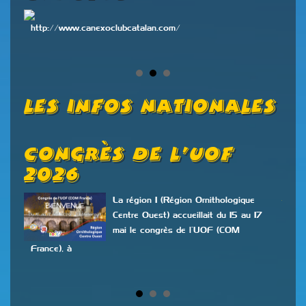
http://www.canexoclubcatalan.com/
Les Infos Nationales
Congrès De L’UOF
O
2026
O
N
La région 1 (Région Ornithologique
Centre Ouest) accueillait du 15 au 17
mai le congrès de l’UOF (COM
n
France), à
ont