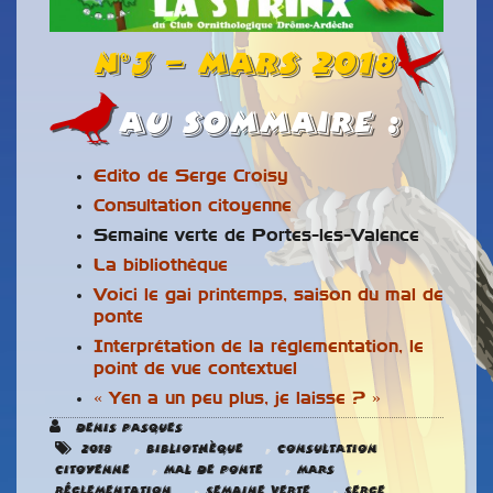
n°3 – MARS 2018
Au Sommaire :
Edito de Serge Croisy
Consultation citoyenne
Semaine verte de Portes-les-Valence
La bibliothèque
Voici le gai printemps, saison du mal de
ponte
Interprétation de la règlementation, le
point de vue contextuel
« Yen a un peu plus, je laisse ? »
Denis Pasques
,
,
2018
Bibliothèque
Consultation
,
,
,
citoyenne
Mal de ponte
Mars
,
,
Réglementation
Semaine verte
Serge