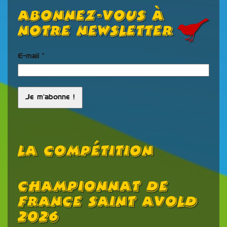
Abonnez-vous à
notre newsletter
E-mail
*
La Compétition
Championnat De
R
France Saint Avold
C
2026
C