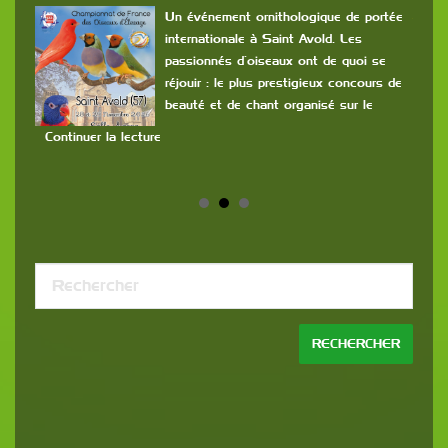
L
rs
Un événement ornithologique de portée
internationale à Saint Avold. Les
a
passionnés d’oiseaux ont de quoi se
s
réjouir : le plus prestigieux concours de
com
beauté et de chant organisé sur le
cla
et m
Continuer la lecture