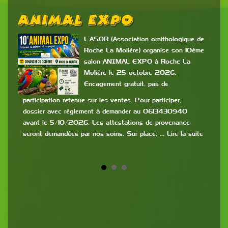
Animal Expo
B
P
L’ASOR (Association ornithologique de
Roche La Molière) organise son 10ème
salon ANIMAL EXPO à Roche La
es
Molière le 25 octobre 2026.
Encagement gratuit, pas de
c
mis
participation retenue sur les ventes. Pour participer,
dossier avec règlement à demander au 0613430940
9h à
avant le 5/10/2026. Les attestations de provenance
:
de 2
seront demandées par nos soins. Sur place, … Lire la suite
la s