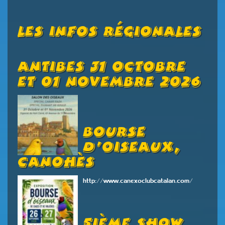
Les Infos Régionales
Antibes 31 Octobre
Et 01 Novembre 2026
Bourse
D’oiseaux,
Canohès
http://www.canexoclubcatalan.com/
5ième Show