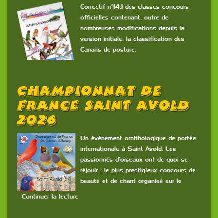
Correctif n°14.1 des classes concours
officielles contenant, outre de
nombreuses modifications depuis la
version initiale, la classification des
Canaris de posture.
Championnat De
France Saint Avold
2026
Un événement ornithologique de portée
internationale à Saint Avold. Les
passionnés d’oiseaux ont de quoi se
réjouir : le plus prestigieux concours de
beauté et de chant organisé sur le
Continuer la lecture