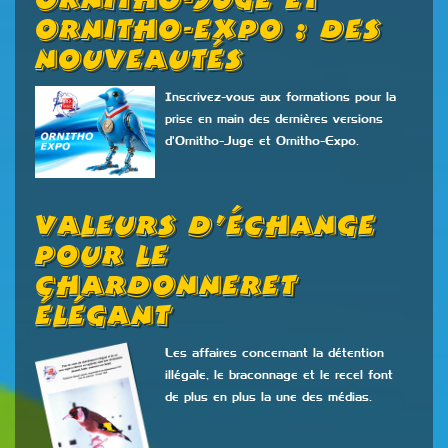
Ornitho-Juge Et
Ornitho-Expo : Des
Nouveautés
Inscrivez-vous aux formations pour la
prise en main des dernières versions
d'Ornitho-Juge et Ornitho-Expo.
Valeurs D’échange
Pour Le
Chardonneret
Élégant
Les affaires concernant la détention
illégale, le braconnage et le recel font
de plus en plus la une des médias.