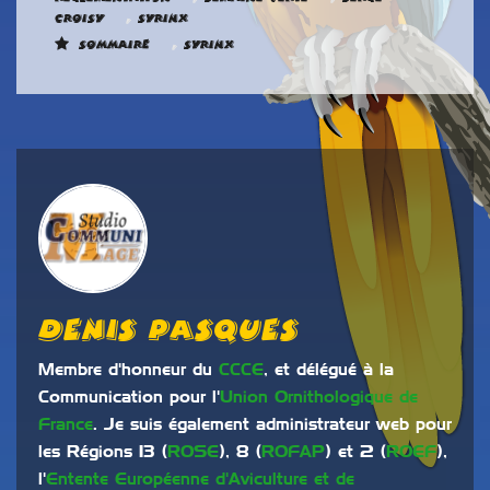
,
Croisy
Syrinx
,
Sommaire
Syrinx
Denis Pasques
Membre d'honneur du
CCCE
, et délégué à la
Communication pour l'
Union Ornithologique de
France
. Je suis également administrateur web pour
les Régions 13 (
ROSE
), 8 (
ROFAP
) et 2 (
ROEF
),
l'
Entente Européenne d'Aviculture et de