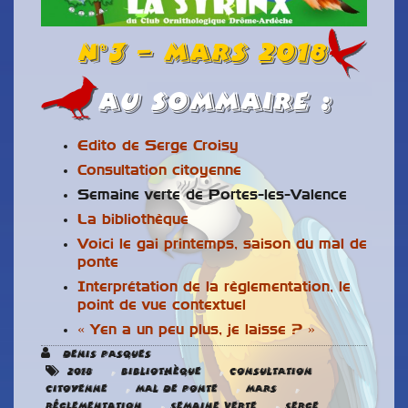
n°3 – MARS 2018
Au Sommaire :
Edito de Serge Croisy
Consultation citoyenne
Semaine verte de Portes-les-Valence
La bibliothèque
Voici le gai printemps, saison du mal de
ponte
Interprétation de la règlementation, le
point de vue contextuel
« Yen a un peu plus, je laisse ? »
Denis Pasques
,
,
2018
Bibliothèque
Consultation
,
,
,
citoyenne
Mal de ponte
Mars
,
,
Réglementation
Semaine verte
Serge