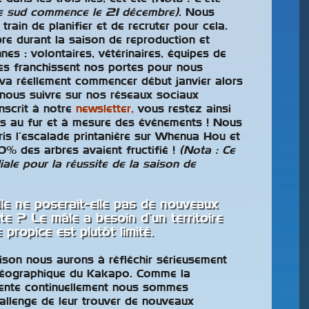
re sud commence le 21 décembre)
. Nous
ain de planifier et de recruter pour cela.
e durant la saison de reproduction et
nes : volontaires, vétérinaires, équipes de
tes franchissent nos portes pour nous
va réellement commencer début janvier alors
 nous suivre sur nos réseaux sociaux
inscrit à notre
newsletter,
vous restez ainsi
es au fur et à mesure des événements ! Nous
is l’escalade printanière sur Whenua Hou et
% des arbres avaient fructifié !
(Nota : Ce
iale pour la réussite de la saison de
lle ne poserait-elle pas de nouveaux
nte ? Le mâle a besoin d’un territoire
 propice est plutôt limité.
aison nous aurons à réfléchir sérieusement
 géographique du Kakapo. Comme la
ente continuellement nous sommes
allenge de leur trouver de nouveaux