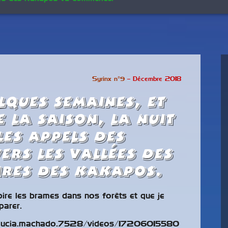
Syrinx n°9
– Décembre 2018
lques semaines, et
 la saison, la nuit
les appels des
ers les vallées des
ires des Kakapos.
pire les brames dans nos forêts et que je
parer.
/lucia.machado.7528/videos/17206015580