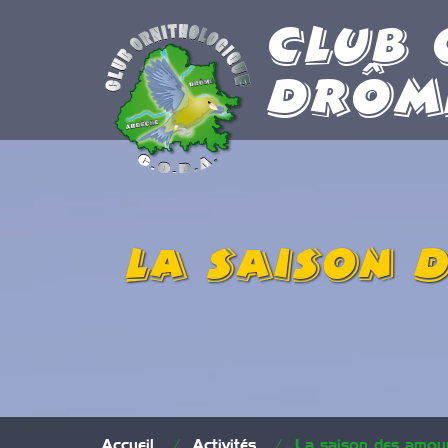
Club 
Drôm
La saison 
Accueil
/
Activités
/
La saison des amou