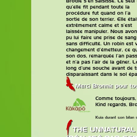
Brodie s’en saisisse. Le seul 
qu’elle fit pendant toute la
procédure fut quand on l’a
sortie de son terrier. Elle étai
extrêmement calme et s’est
laissée manipuler. Nous avo
pu lui faire une prise de sang
sans difficulté. Un robin es
changement d’émetteur, ce qu
son dos, remarquée l’an pass
et n’a pas l’air de la gêner. 
long d’une souche avant de t
disparaissant dans le sol ép
Merci Bronnie pour tou
Comme toujours, m
Kind regards, Br
Kuia durant son bilan
THE UNNATURAL