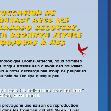
l’occasion de
ontact avec les
Kakapo recovery,
er Bronwyn Jeynes
toujours à mes
nithologique Drôme-Ardèche, nous sommes
 longue attente afin d’avoir des nouvelles
s à notre décharge beaucoup de péripéties
au sein de l’équipe quelque peu
que tous les indicateurs sont au “vert”
ction, cette année.
s prévoyons une saison de reproduction
 dans les trois îles, cet été
(Nota : L’été