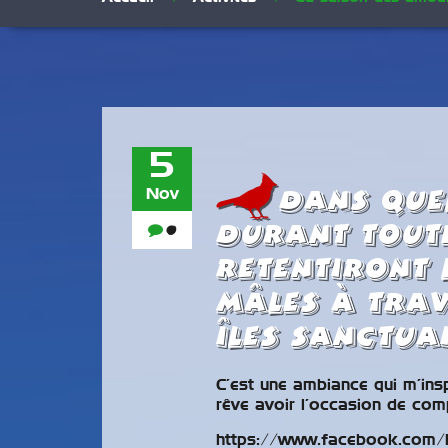
5
Dans que
Nov
durant toute
0
retentiront 
mâles à trav
îles sanctua
C’est une ambiance qui m’ins
rêve avoir l’occasion de com
https://www.facebook.com