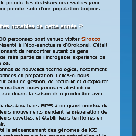
i de prendre les décisions nécessaires pour
our prendre soin d’une population toujours
lités notables de cette année ?
00 personnes sont venues visiter
Sirocco
présenté à l’éco-sanctuaire d’Orokonui. C’était
ionnant de rencontrer autant de gens
de faire partie de l’incroyable expérience de
n os.
nnes de nouvelles technologies, notamment
onnées en préparation. Celles-ci nous
r outil de gestion, de recueillir et d’exploiter
bservations, nous pourrons ainsi mieux
seaux durant la saison de reproduction avec
.
llé des émetteurs GPS à un grand nombre de
 leurs mouvements pendant la préparation de
eurs cuvettes, et établir leurs territoires en
r.
été le séquencement des génomes de 169