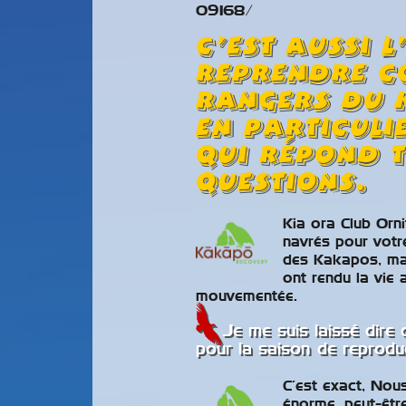
09168/
C’est aussi 
reprendre c
rangers du 
en particuli
qui répond 
questions.
Kia ora Club Or
navrés pour votre
des Kakapos, mai
ont rendu la vie 
mouvementée.
Je me suis laissé dire 
pour la saison de reprodu
C’est exact, Nou
énorme, peut-être