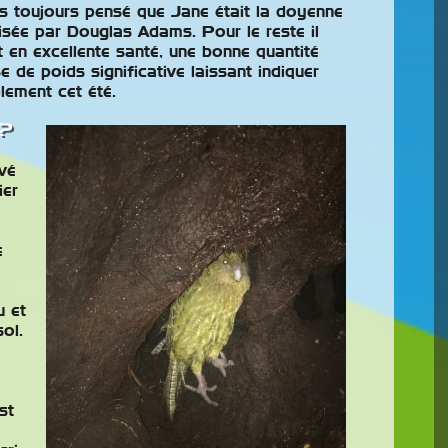
s toujours pensé que Jane était la doyenne
isée par Douglas Adams. Pour le reste il
 en excellente santé, une bonne quantité
e de poids significative laissant indiquer
lement cet été.
 ?
vé
ier
e
u et
sol.
st