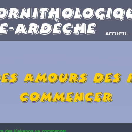
Ornithologiq
e-Ardèche
ACCUEIL
des amours des
commencer
rs des Kakapos va commencer