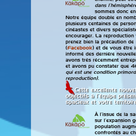
dans l’hémisphè
sommes donc en tr
Notre équipe double en nombr
plusieurs centaines de person
cinéastes et divers spécialis
encourager. La reproduction 
prenez bien la précaution de
(
Facebook
) et de vous être 
informé des dernière nouvell
avons très récemment entrepr
et avons pu constater que 40
qui est une condition primord
reproduction).
Cette excellente nouve
objectifs à l’équipe prése
spacieux et votre territoire
À l’issue de la s
sur l’expansion
population augm
confrontés au ch