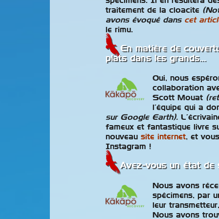
spécimens. Il en résultera de
traitement de la cloacite
(Not
avons évoqué dans
cet articl
le rimu.
En matière de couvertu
plats dans les grands…
Oui, nous espéro
collaboration ave
Scott Mouat
(re
l’équipe qui a 
sur Google Earth).
L’écrivai
fameux et fantastique livre 
nouveau
site internet
, et vou
Instagram !
Avez-vous un état de 
Nous avons récem
spécimens, par un
leur transmetteur
Nous avons trouv