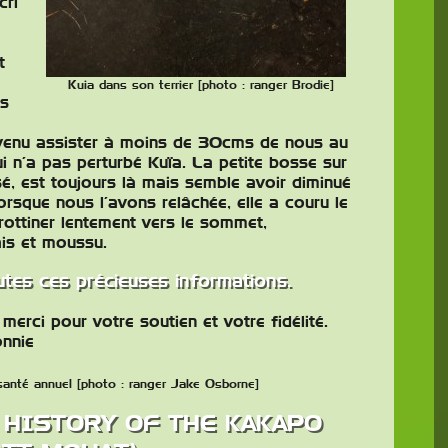
cri
t
Kuia dans son terrier [photo : ranger Brodie]
ns
t venu assister à moins de 30cms de nous au
i n’a pas perturbé Kuïa.
La peti
te bosse sur
é, est toujours là mais semble avoir diminué
Lorsque nous l’avons relâchée, elle a couru le
rottiner lentement vers le sommet,
ais et moussu.
tes ces précieuses informations.
erci pour votre soutien et votre fidélité.
onnie
 santé annuel [photo : ranger Jake Osborne]
 HISTORY OF THE KAKAPO