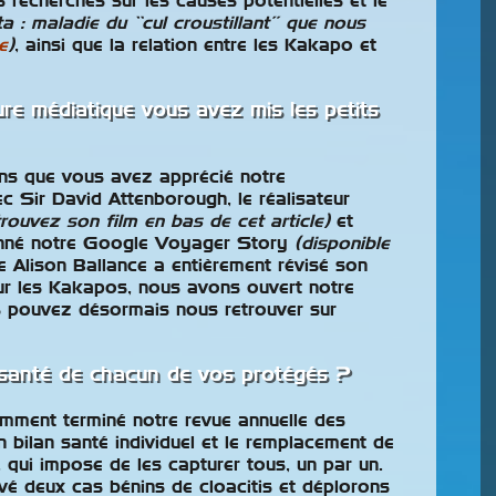
s recherches sur les causes potentielles et le
a : maladie du “cul croustillant” que nous
e
)
, ainsi que la relation entre les Kakapo et
re médiatique vous avez mis les petits
ns que vous avez apprécié notre
c Sir David Attenborough, le réalisateur
trouvez son film en bas de cet article)
et
donné notre Google Voyager Story
(disponible
ne Alison Ballance a entièrement révisé son
sur les Kakapos, nous avons ouvert notre
s pouvez désormais nous retrouver sur
santé de chacun de vos protégés ?
ment terminé notre revue annuelle des
 bilan santé individuel et le remplacement de
, qui impose de les capturer tous, un par un.
é deux cas bénins de cloacitis et déplorons