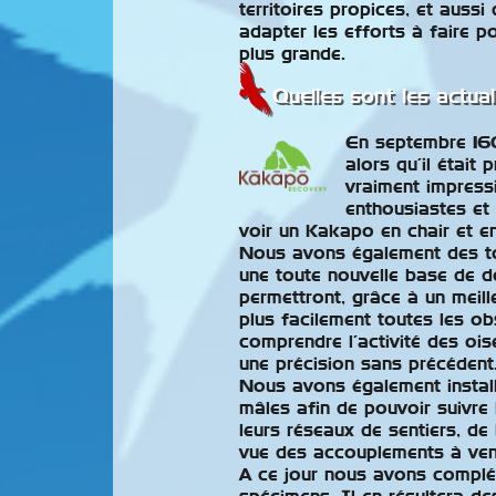
territoires propices, et auss
adapter les efforts à faire p
plus grande.
Quelles sont les actua
En septembre 16
alors qu’il était 
vraiment impress
enthousiastes et 
voir un Kakapo en chair et e
Nous avons également des to
une toute nouvelle base de d
permettront, grâce à un meilleu
plus facilement toutes les o
comprendre l’activité des oi
une précision sans précédent
Nous avons également insta
mâles afin de pouvoir suivre
leurs réseaux de sentiers, de l
vue des accouplements à veni
A ce jour nous avons compl