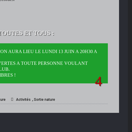
TOUTES ET TOUS :
N AURA LIEU LE LUNDI 13 JUIN A 20H30 A
VERTES A TOUTE PERSONNE VOULANT
LUB.
BRES !
,
ture
Activités
Sortie nature