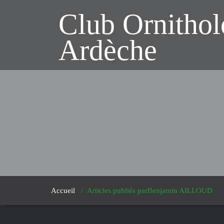
Club Ornitho
Ardèche
Accueil
/
Articles publiés parBenjamin AILLOUD