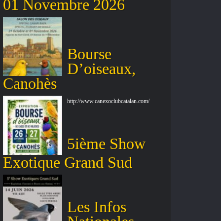
01 Novembre 2026
Bourse
D’oiseaux,
Canohès
http://www.canexoclubcatalan.com/
5ième Show
Exotique Grand Sud
Les Infos