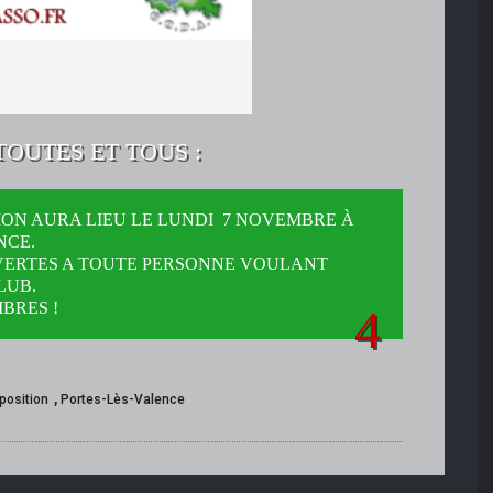
TOUTES ET TOUS :
ON AURA LIEU LE LUNDI 7 NOVEMBRE À
NCE.
VERTES A TOUTE PERSONNE VOULANT
LUB.
BRES !
,
position
Portes-Lès-Valence