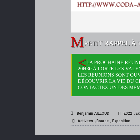
PETIT RAPPEL À 
LA PROCHAINE RÉUNI
20H30 À PORTE LES VALE
LES RÉUNIONS SONT OU
DÉCOUVRIR LA VIE DU C
CONTACTEZ UN DES MEM
,
Benjamin AILLOUD
2022
Ex
,
,
Activités
Bourse
Exposition