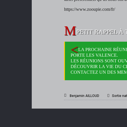
https://www.zooupie.com/fr/
PETIT RAPPEL À 
LA PROCHAINE RÉUNIO
PORTE LES VALENCE.
LES RÉUNIONS SONT OU
DÉCOUVRIR LA VIE DU C
CONTACTEZ UN DES MEM
Benjamin AILLOUD
Sortie na