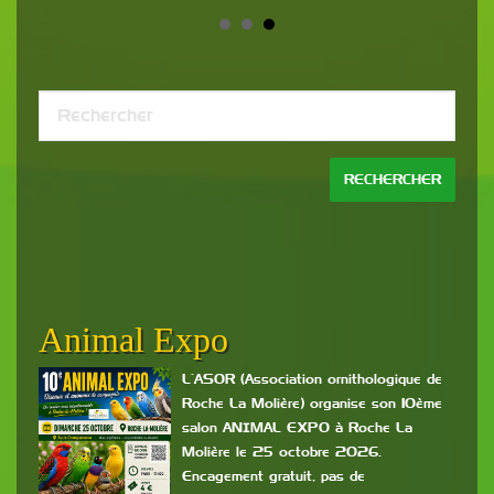
OM
Animal Expo
Bo
P
L’ASOR (Association ornithologique de
es
Roche La Molière) organise son 10ème
salon ANIMAL EXPO à Roche La
c
Molière le 25 octobre 2026.
mis
Encagement gratuit, pas de