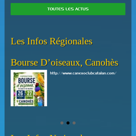
TOUTES LES ACTUS
Les Infos Régionales
Bourse D’oiseaux, Canohès
5i
Su
http://www.canexoclubcatalan.com/