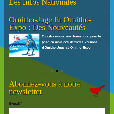
Les Infos Nationales
Ornitho-Juge Et Ornitho-
Va
Expo : Des Nouveautés
Ch
17
Inscrivez-vous aux formations pour la
prise en main des dernières versions
d'Ornitho-Juge et Ornitho-Expo.
Abonnez-vous à notre
newsletter
E-mail
*