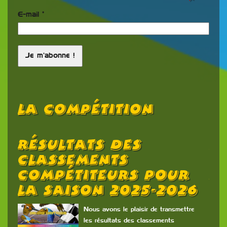
E-mail
*
La Compétition
Résultats Des
L
d
Classements
C
Compétiteurs Pour
N
La Saison 2025-2026
rtée
Nous avons le plaisir de transmettre
se
les résultats des classements