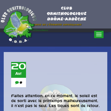
Club
Ornithologique
Drôme-Ardèche
Archive de l’étiquette
Surveillance
Accueil
/
Articles étiquetésSurveillance"
T
o
g
g
l
e
n
20
a
v
Avr
i
g
0
a
t
Faites attention, en ce moment, le soleil est
i
de sorti avec le printemps malheureusement,
o
n
il n’est pas le seul. Les tiques sont de retour.