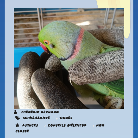
Frédéric REYNAUD
,
Surveillance
tiques
,
,
Astuces
Conseils d'éleveur
Non
classé