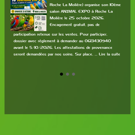
Roche La Molière) organise son 10ème
salon ANIMAL EXPO à Roche La
es
Molière le 25 octobre 2026.
Encagement gratuit, pas de
c
mis
participation retenue sur les ventes. Pour participer,
dossier avec règlement à demander au 0613430940
9h à
avant le 5/10/2026. Les attestations de provenance
:
de 2
seront demandées par nos soins. Sur place, … Lire la suite
la s