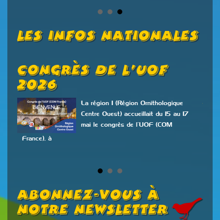
Les Infos Nationales
Congrès De L’UOF
O
2026
O
N
La région 1 (Région Ornithologique
Centre Ouest) accueillait du 15 au 17
mai le congrès de l’UOF (COM
n
France), à
ont
Abonnez-vous à
notre newsletter