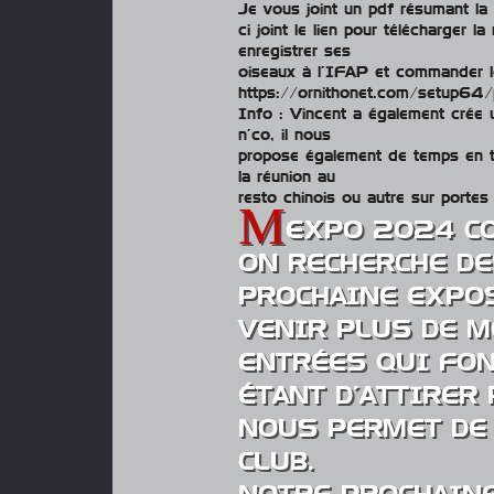
Je vous joint un pdf résumant la 
ci joint le lien pour télécharger l
enregistrer ses
oiseaux à l’IFAP et commander l
https://ornithonet.com/setup64/
Info : Vincent a également cré
n’co, il nous
propose également de temps en t
la réunion au
resto chinois ou autre sur portes 
EXPO 2024 CO
ON RECHERCHE DE
PROCHAINE EXPOS
VENIR PLUS DE M
ENTRÉES QUI FON
ÉTANT D’ATTIRER
NOUS PERMET DE 
CLUB.