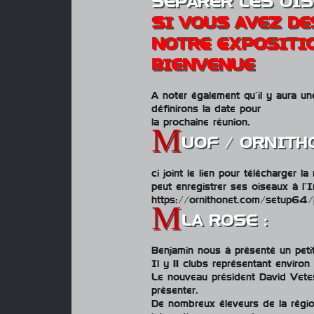
SÉPARER LES OIS
SI VOUS AVEZ DE
NOTRE EXPOSITIO
BIENVENUE
A noter également qu’il y aura u
définirons la date pour
la prochaine réunion.
UOF / ORNITH
ci joint le lien pour télécharger la
peut enregistrer ses oiseaux à 
https://ornithonet.com/setup64/
LA ROSE :
Benjamin nous à présenté un petit
Il y 11 clubs représentant enviro
Le nouveau président David Vetes
présenter.
De nombreux éleveurs de la régio