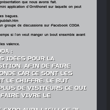
présentation que nous avons fait.
a mini application d’Ornithonet sur laquelle on peut
es bagues.
publish.htm
e un groupe de discussions sur Facebook CODA
emps si l’on veut manger un bout ensemble avant
les valence.
DA :
S IDÉES POUR LA
ITION, AFIN DE FAIRE
ONDE CAR CE SONT LES
T LE CHIFFRE. LE BUT
 PLUS DE VISITEURS CE QUI
FAIRE VIVRE LE