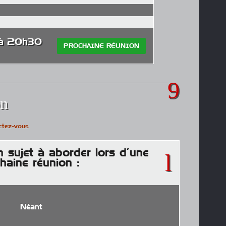
 à 20h30
PROCHAINE RÉUNION
on
ctez-vous
n sujet à aborder lors d’une
haine réunion :
Néant