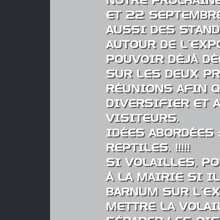
NOTRE PROCHAINE
ET 22 SEPTEMBR
AUSSI DES STAN
AUTOUR DE L’EXPO
POUVOIR DÉJÀ DÉ
SUR LES DEUX P
RÉUNIONS AFIN Q
DIVERSIFIER ET 
VISITEURS.
IDÉES ABORDÉES :
REPTILES. !!!!!
SI VOLAILLES, P
À LA MAIRIE SI 
BARNUM SUR L’E
METTRE LA VOLAI