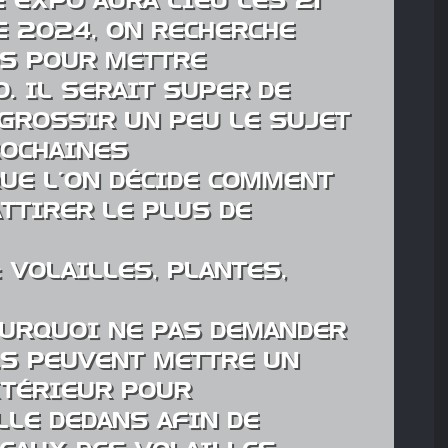
 EXPO AURA LIEU LES 21
E 2024, ON RECHERCHE
DS POUR METTRE
. IL SERAIT SUPER DE
GROSSIR UN PEU LE SUJET
ROCHAINES
UE L’ON DÉCIDE COMMENT
ATTIRER LE PLUS DE
 VOLAILLES, PLANTES,
OURQUOI NE PAS DEMANDER
ILS PEUVENT METTRE UN
XTÉRIEUR POUR
LLE DEDANS AFIN DE