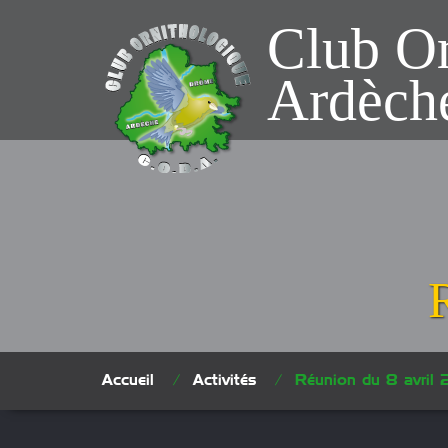
Club O
Ardèch
Accueil
/
Activités
/
Réunion du 8 avri