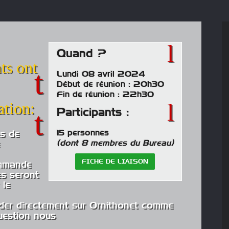
Quand ?
ts ont
Lundi 08 avril 2024
Début de réunion : 20h30
Fin de réunion : 22h30
Rétrospective de 40 ans
de la vie du club.
ation:
Participants :
15 personnes
s de
(dont 8 membres du Bureau)
FICHE DE LIAISON
mmande
position Bourse les
 et 28 septembre
Le parc des perroquets à
es seront
025
Bren
 le
er directement sur Ornithonet comme
question nous