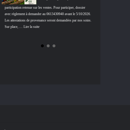
participation retenue sur les ventes. Pour participer, dossier
avec règlement à demander au 0613430940 avant le 5/10/2026.
à 17h. Restauration sur
Les attestations de provenance seront demandées par nos soins.
(12€ pour les enfants d
Sur place, … Lire la suite