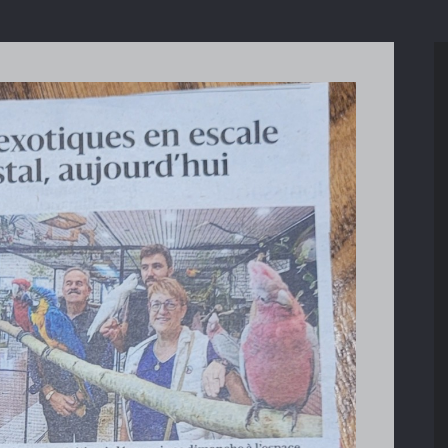
Le parc des perroquets à
Bren
osition Bourse les 27 et
Rétrospective de 40 ans de la
 septembre 2025
vie du club.