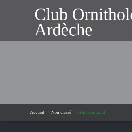
Club Ornitho
Ardèche
Accueil
/
Non classé
/
Article journal