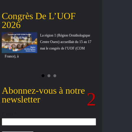
Congrès De L’UOF
Ornitho-
2026
Ornitho-
Nouveaut
La région 1 (Région Ornithologique
Centre Ouest) accueillait du 15 au 17
mai le congrès de l’UOF (COM
France), à
Abonnez-vous à notre
newsletter
E-mail
*