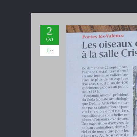
2
Oct
0
Exp
28