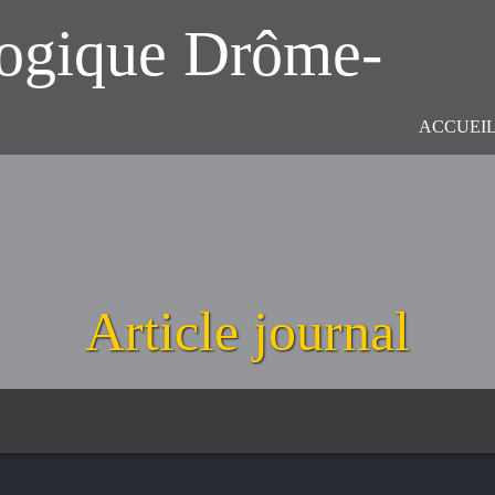
logique Drôme-
ACCUEI
Article journal