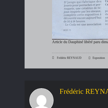
me Show Exotique
Antibes 31 Oc
nd Sud
01 Novembre 
Article du Dauphiné libéré paru di
Frédéric REYNAUD
Exposition
Frédéric REY