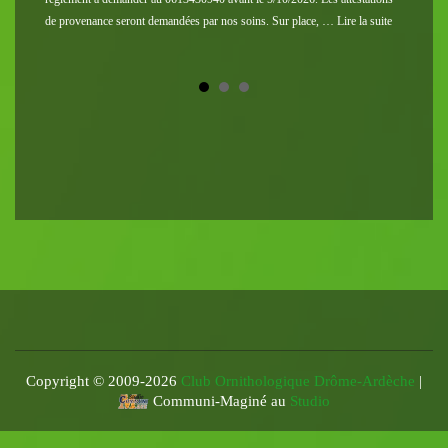
de provenance seront demandées par nos soins. Sur place, … Lire la suite
somme
Copyright © 2009-
2026
Club Ornithologique Drôme-Ardèche
|
Communi-Maginé au
Studio