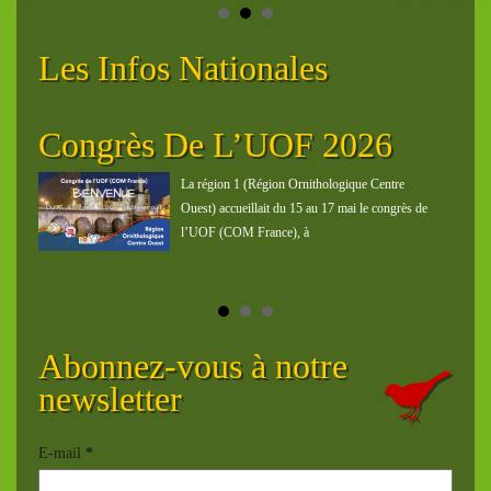
Les Infos Nationales
e
Congrès De L’UOF 2026
Or
Ex
La région 1 (Région Ornithologique Centre
Ouest) accueillait du 15 au 17 mai le congrès de
e
l’UOF (COM France), à
 une
Abonnez-vous à notre
newsletter
E-mail
*