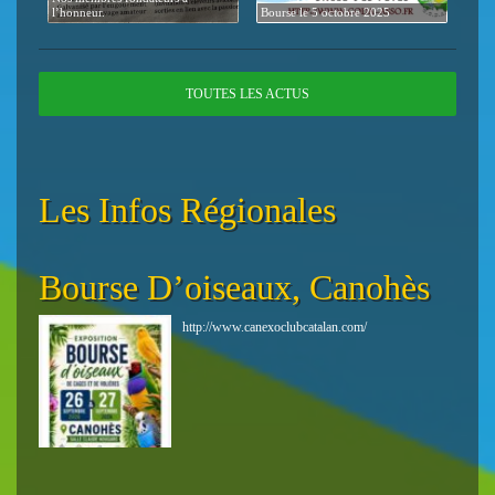
l’honneur.
Bourse le 5 octobre 2025
TOUTES LES ACTUS
Les Infos Régionales
Bourse D’oiseaux, Canohès
5i
Su
http://www.canexoclubcatalan.com/