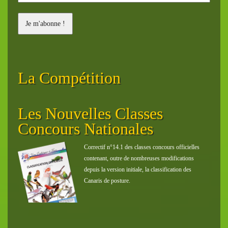
La Compétition
Les Nouvelles Classes
Ch
son
Concours Nationales
Sa
Correctif n°14.1 des classes concours officielles
contenant, outre de nombreuses modifications
tats
depuis la version initiale, la classification des
 2025-
Canaris de posture.