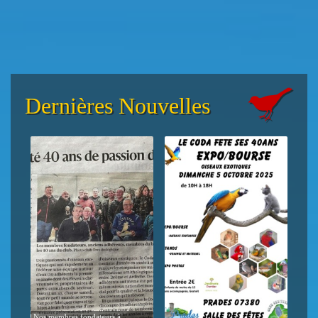
Dernières Nouvelles
Expo
sept
ie
Nos membres fondateurs à