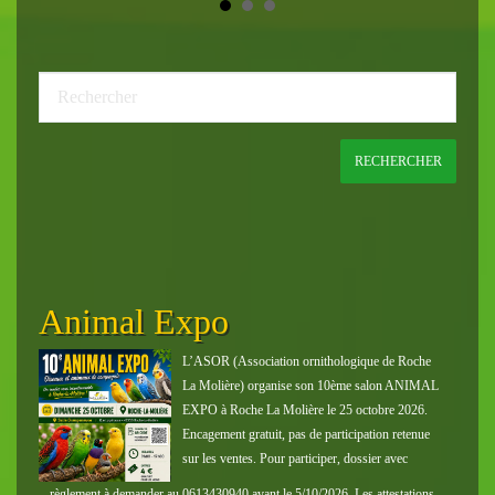
OM
Animal Expo
Bo
P
 son
L’ASOR (Association ornithologique de Roche
di 14
La Molière) organise son 10ème salon ANIMAL
EXPO à Roche La Molière le 25 octobre 2026.
eaux.
Encagement gratuit, pas de participation retenue
026
sur les ventes. Pour participer, dossier avec
la
règlement à demander au 0613430940 avant le 5/10/2026. Les attestations