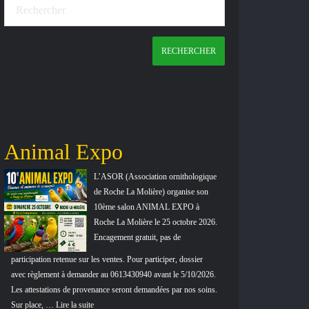
Animal Expo
Bourse 
PRAYSS
L’ASOR (Association ornithologique
de Roche La Molière) organise son
10ème salon ANIMAL EXPO à
Roche La Molière le 25 octobre 2026.
Encagement gratuit, pas de
participation retenue sur les ventes. Pour participer, dossier
avec règlement à demander au 0613430940 avant le 5/10/2026.
à 17h. Restauration sur
Les attestations de provenance seront demandées par nos soins.
(12€ pour les enfants d
Sur place, … Lire la suite