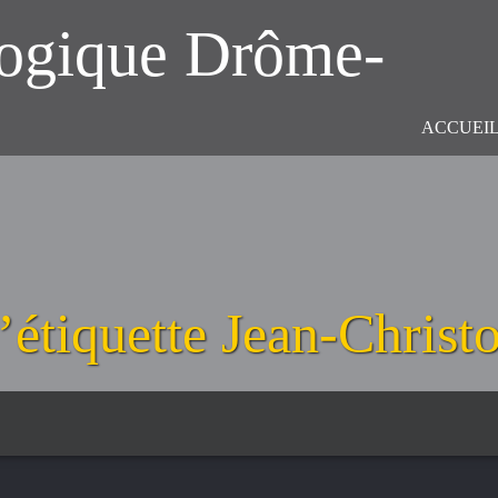
logique Drôme-
ACCUEI
’étiquette
Jean-Christ