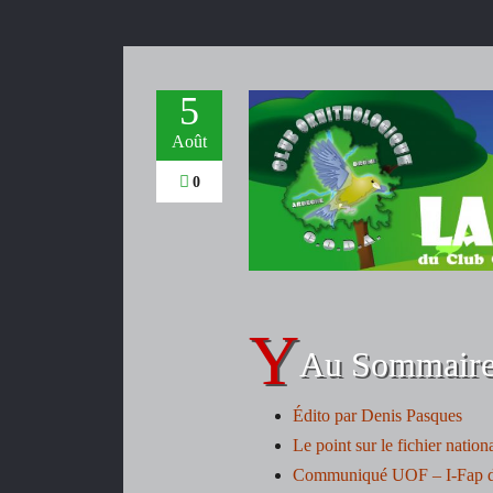
5
Août
0
Au Sommaire
Édito par Denis Pasques
Le point sur le fichier nation
Communiqué UOF – I-Fap d