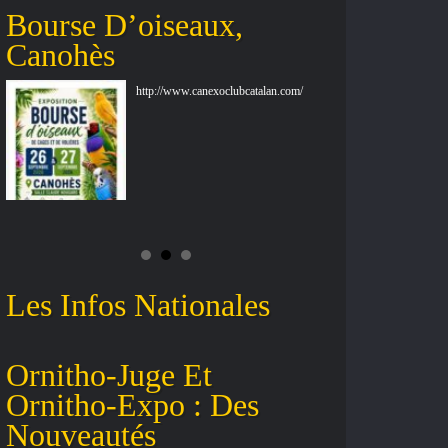
Bourse D’oiseaux,
5ième Sh
Canohès
Grand S
http://www.canexoclubcatalan.com/
Les Infos Nationales
Ornitho-Juge Et
Valeurs 
Ornitho-Expo : Des
Le Chard
Nouveautés
Élégant