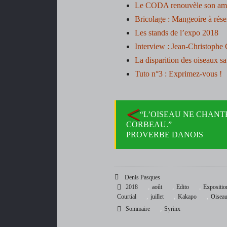
Le CODA renouvèle son amo
Bricolage : Mangeoire à rése
Les stands de l’expo 2018
Interview : Jean-Christophe 
La disparition des oiseaux s
Tuto n°3 : Exprimez-vous !
“L’OISEAU NE CHANTE
CORBEAU.”
PROVERBE DANOIS
Denis Pasques
,
,
,
2018
août
Edito
Expositio
,
,
,
Courtial
juillet
Kakapo
Oiseau
,
Sommaire
Syrinx