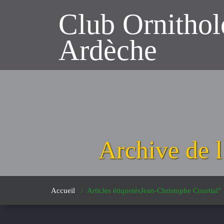
Club Ornitho
Ardèche
Archive de l
Accueil
/
Articles étiquetésJean-Christophe Courtial"