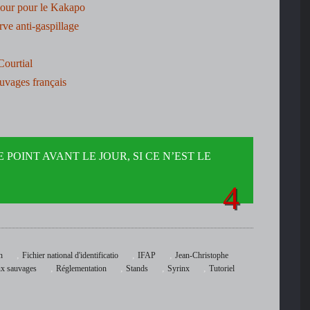
ur pour le Kakapo
rve anti-gaspillage
Courtial
auvages français
 POINT AVANT LE JOUR, SI CE N’EST LE
,
,
,
n
Fichier national d'identificatio
IFAP
Jean-Christophe
,
,
,
,
x sauvages
Réglementation
Stands
Syrinx
Tutoriel