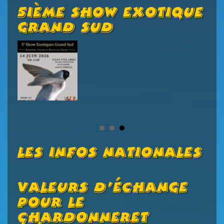
5ième Show Exotique
A
Grand Sud
E
/
Les Infos Nationales
Valeurs D’échange
C
s
Pour Le
2
Chardonneret