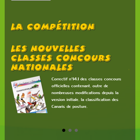
La Compétition
Les Nouvelles
C
Classes Concours
F
Nationales
2
6
Correctif n°14.1 des classes concours
officielles contenant, outre de
e
nombreuses modifications depuis la
version initiale, la classification des
Canaris de posture.
ès
re
Cont