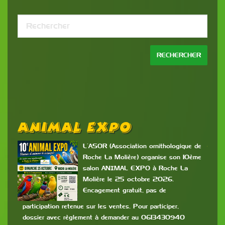
Animal Expo
B
P
L’ASOR (Association ornithologique de
Roche La Molière) organise son 10ème
salon ANIMAL EXPO à Roche La
es
Molière le 25 octobre 2026.
Encagement gratuit, pas de
c
mis
participation retenue sur les ventes. Pour participer,
dossier avec règlement à demander au 0613430940
9h à