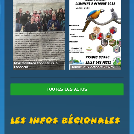
Expo
28 
de
Nos membres fondateurs à
l’honneur.
Bourse le 5 octobre 2025
TOUTES LES ACTUS
Les Infos Régionales