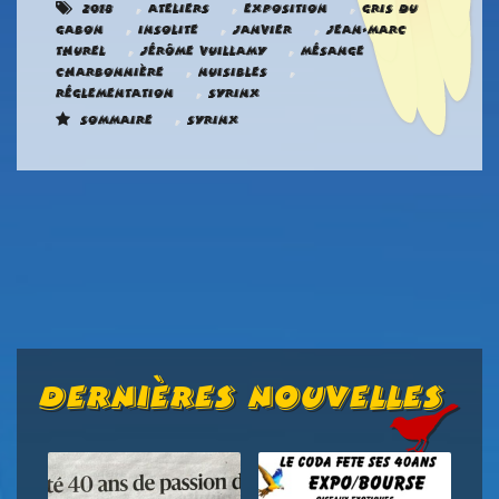
,
,
,
2018
Ateliers
Exposition
Gris du
,
,
,
Gabon
Insolite
Janvier
Jean-Marc
,
,
Thurel
Jérôme Vuillamy
Mésange
,
,
charbonnière
Nuisibles
,
Réglementation
Syrinx
,
Sommaire
Syrinx
Dernières Nouvelles