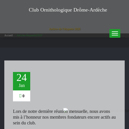
Club Ornithologique Drôme-Ardèche
Archive de l’étiquette
2026
T
Accueil
/
Articles étiquetés2026"
o
g
g
l
e
n
a
24
v
i
Jan
g
a
0
t
i
o
Lors de notre dernière réunion mensuelle, nous avons
n
mis à l’honneur nos membres fondateurs encore actifs au
sein du club.