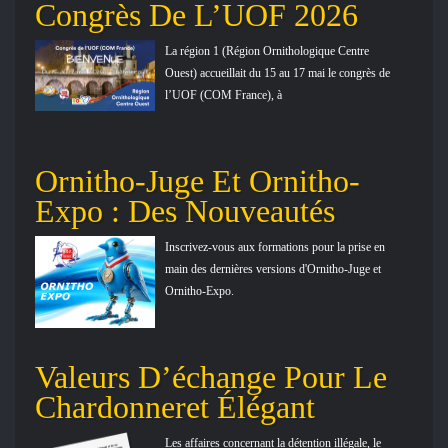
Congrès De L’UOF 2026
La région 1 (Région Ornithologique Centre
Ouest) accueillait du 15 au 17 mai le congrès de
l’UOF (COM France), à
Ornitho-Juge Et Ornitho-
Expo : Des Nouveautés
Inscrivez-vous aux formations pour la prise en
main des dernières versions d'Ornitho-Juge et
Ornitho-Expo.
Valeurs D’échange Pour Le
Chardonneret Élégant
Les affaires concernant la détention illégale, le