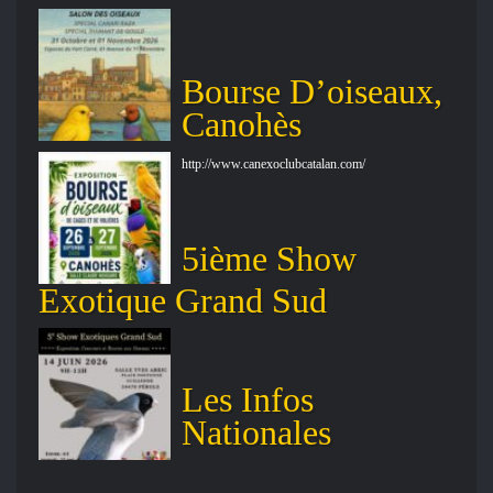
Bourse D’oiseaux,
Canohès
http://www.canexoclubcatalan.com/
5ième Show
Exotique Grand Sud
Les Infos
Nationales