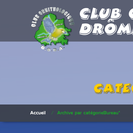
Club 
Drôm
Cate
Accueil
/
Archive par catégorieBureau"