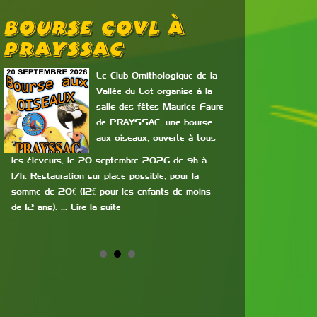
Bourse COVL À
Exposi
PRAYSSAC
Bours
Le Club Ornithologique de la
Vallée du Lot organise à la
salle des fêtes Maurice Faure
de PRAYSSAC, une bourse
aux oiseaux, ouverte à tous
les éleveurs, le 20 septembre 2026 de 9h à
un grainetier avec
17h. Restauration sur place possible, pour la
nos amis les oisea
somme de 20€ (12€ pour les enfants de moins
samedi 14 novemb
de 12 ans). … Lire la suite
13h30 à 17h, Entré
Lire la suite