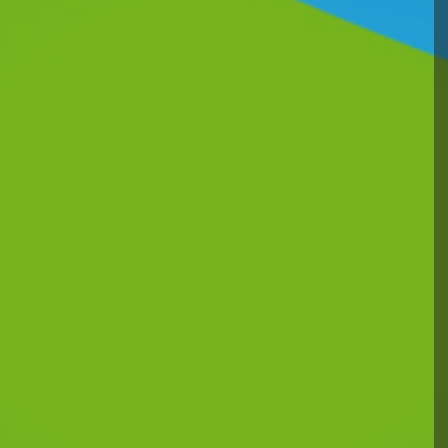
Pour La Saison
2025-2026
Nous avons le plaisir de
transmettre les résultats des
classements compétiteurs pour la saison 2025-
2026. Ces classements, créés en 2016,
remportent un franc succès et montrent que
notre Union attache Continuer la lecture