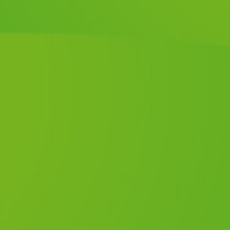
Expositio
Bourse D
Le Club 
Mâconnai
expo-bour
Mépillat 
novembre
un grainetier avec matériel e
nos amis les oiseaux. Ouvertu
samedi 14 novembre 2026 d
13h30 à 17h, Entrée visiteurs
Lire la suite