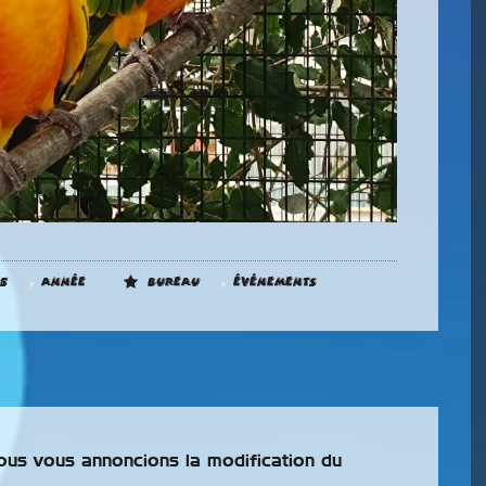
5ième Show
Exotique Grand
,
,
5
Année
Bureau
Événements
Sud
nous vous annoncions la modification du