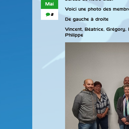
Mai
Voici une photo des membr
2
De gauche à droite
Vincent, Béatrice, Grégory, 
Philippe
Valeurs
D’échange
Le Chardo
Élégant
Les affai
détention 
braconnag
de plus e
médias.