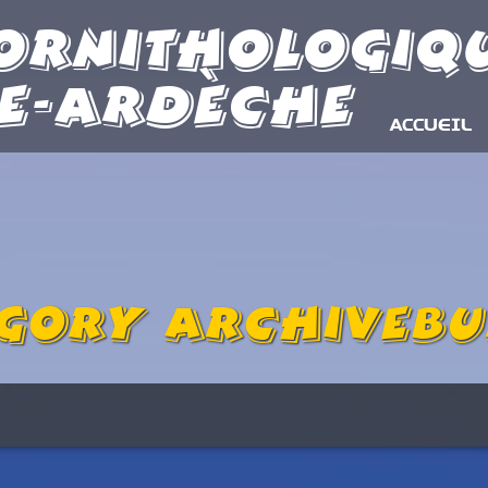
Ornithologiq
e-Ardèche
ACCUEIL
gory ArchiveB