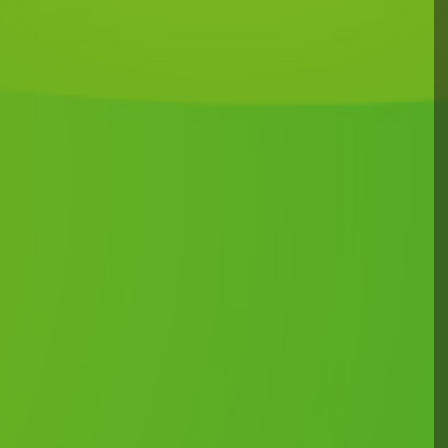
n
Animal Expo
u COM
L’ASOR (Association
ornithologique de Roche La
Ornithologique
Molière) organise son 10ème
s organise son
salon ANIMAL EXPO à
se à Cruzilles les
Roche La Molière le 25
le samedi 14
 2026. Sur place
octobre 2026. Encagement gratuit, pas de
participation retenue sur les ventes. Pour
t alimentation pour
participer, dossier avec règlement à demander au
re au public :
0613430940 avant le 5/10/2026. Les
e 9h à 12h et de
attestations de provenance seront demandées
 : 2,50€ (gratuit …
par nos soins. Sur place, … Lire la suite