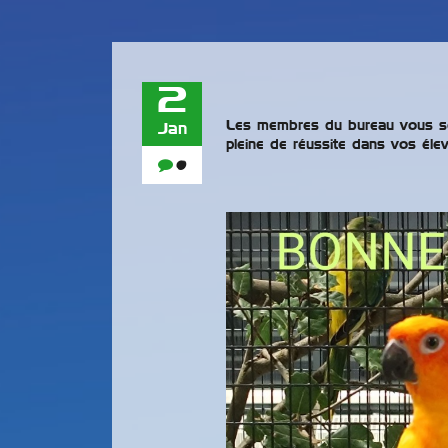
2
Les membres du bureau vous s
Jan
pleine de réussite dans vos él
0
Exp
27 
20