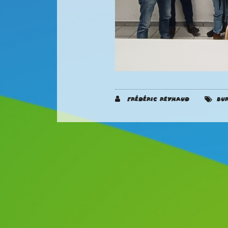
Frédéric REYNAUD
Bu