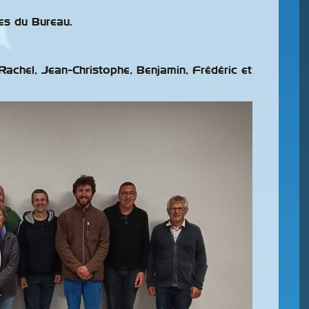
es du Bureau.
Rachel, Jean-Christophe, Benjamin, Frédéric et
Congrès De L’UOF
 Pour
2026
nneret
La région 1 (Région
Ornithologique Centre Ouest)
accueillait du 15 au 17 mai le
res concernant la
congrès de l’UOF (COM France), à
illégale, le
e et le recel font
n plus la une des