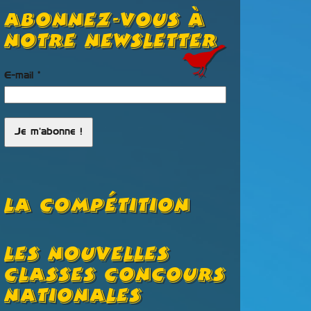
Abonnez-vous à
notre newsletter
E-mail
*
La Compétition
Les Nouvelles
Champ
Classes Concours
France
Nationales
Avold 