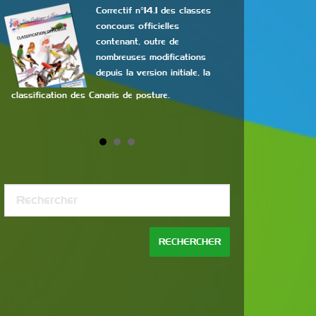
Correctif n°14.1 des classes
concours officielles
contenant, outre de
nombreuses modifications
depuis la version initiale, la
classification des Canaris de posture.
concours de beaut
Continuer la lectur