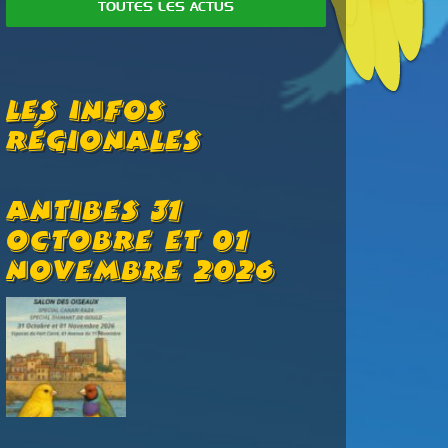
TOUTES LES ACTUS
Les Infos
Régionales
Antibes 31
Bours
Octobre Et 01
D’oise
Novembre 2026
Canoh
http://www.canex