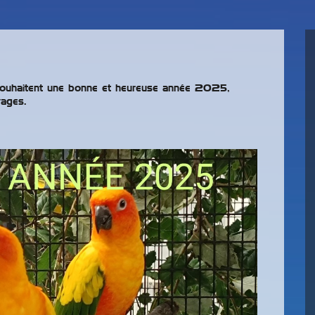
ouhaitent une bonne et heureuse année 2025,
evages.
osition Bourse les
et 28 septembre
Le parc des perroquets à
Rétrospective de 40 ans
25
Bren
de la vie du club.