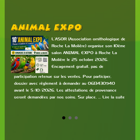
Animal Expo
B
P
L’ASOR (Association ornithologique de
Roche La Molière) organise son 10ème
salon ANIMAL EXPO à Roche La
es
Molière le 25 octobre 2026.
Encagement gratuit, pas de
c
mis
participation retenue sur les ventes. Pour participer,
dossier avec règlement à demander au 0613430940
9h à
avant le 5/10/2026. Les attestations de provenance
:
de 2
seront demandées par nos soins. Sur place, … Lire la suite
la s