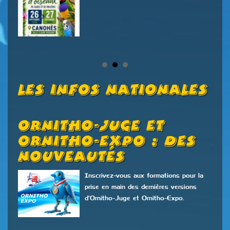
Les Infos Nationales
Ornitho-Juge Et
V
Ornitho-Expo : Des
P
Nouveautés
C
É
17
Inscrivez-vous aux formations pour la
prise en main des dernières versions
d'Ornitho-Juge et Ornitho-Expo.