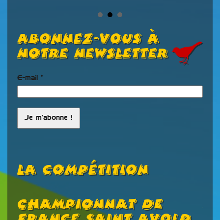
Abonnez-vous à
notre newsletter
E-mail
*
La Compétition
Championnat De
R
France Saint Avold
C