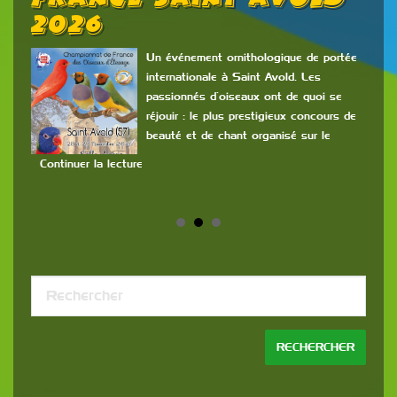
2026
C
L
rs
Un événement ornithologique de portée
internationale à Saint Avold. Les
a
passionnés d’oiseaux ont de quoi se
s
réjouir : le plus prestigieux concours de
com
beauté et de chant organisé sur le
cla
et m
Continuer la lecture