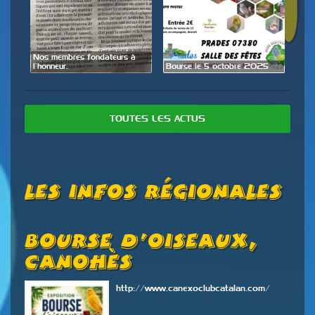
de
Nos membres fondateurs à
Expo
l’honneur.
Bourse le 5 octobre 2025
28 
TOUTES LES ACTUS
Les Infos Régionales
Bourse D’oiseaux,
5
26
Canohès
G
http://www.canexoclubcatalan.com/