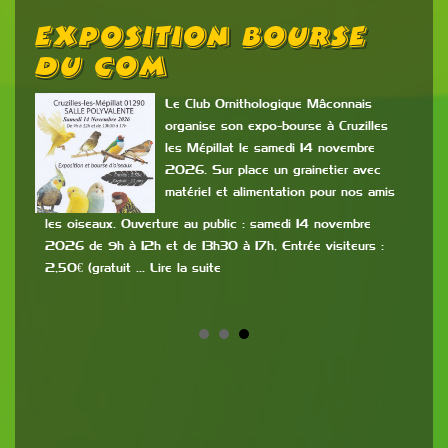
Exposition Bourse
A
Du COM
 du
Le Club Ornithologique Mâconnais
organise son expo-bourse à Cruzilles
les Mépillat le samedi 14 novembre
 les
2026. Sur place un grainetier avec
de
matériel et alimentation pour nos amis
part
dos
me
les oiseaux. Ouverture au public : samedi 14 novembre
ava
ire
2026 de 9h à 12h et de 13h30 à 17h, Entrée visiteurs :
sero
2,50€ (gratuit … Lire la suite