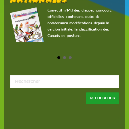
Nationales
2
6
Correctif n°14.1 des classes concours
officielles contenant, outre de
e
nombreuses modifications depuis la
version initiale, la classification des
Canaris de posture.
ès
re
Cont