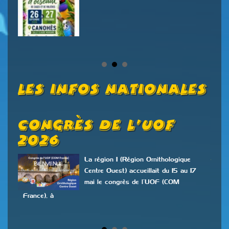
Les Infos Nationales
Congrès De L’UOF
O
2026
O
N
La région 1 (Région Ornithologique
Centre Ouest) accueillait du 15 au 17
mai le congrès de l’UOF (COM
n
France), à
ont