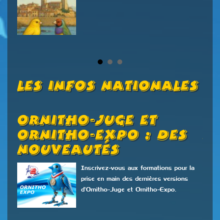
Les Infos Nationales
Ornitho-Juge Et
V
Ornitho-Expo : Des
P
Nouveautés
C
É
17
Inscrivez-vous aux formations pour la
prise en main des dernières versions
d'Ornitho-Juge et Ornitho-Expo.