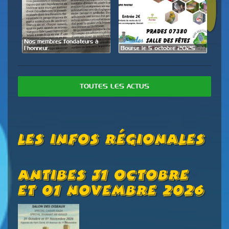
de
Nos membres fondateurs à
Expo
l’honneur.
Bourse le 5 octobre 2025
28 
TOUTES LES ACTUS
Les Infos Régionales
ue
Antibes 31 Octobre
B
Et 01 Novembre 2026
C