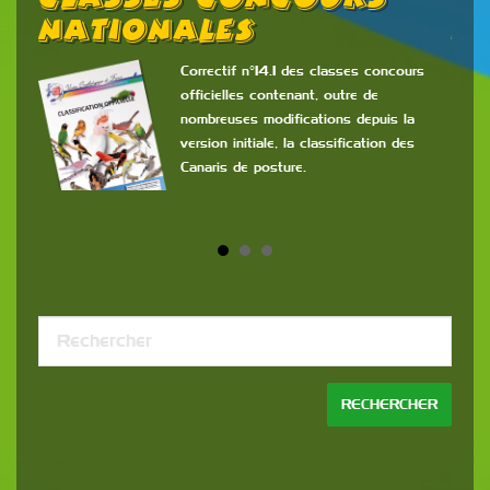
Nationales
2
6
Correctif n°14.1 des classes concours
officielles contenant, outre de
e
nombreuses modifications depuis la
version initiale, la classification des
Canaris de posture.
ès
re
Cont