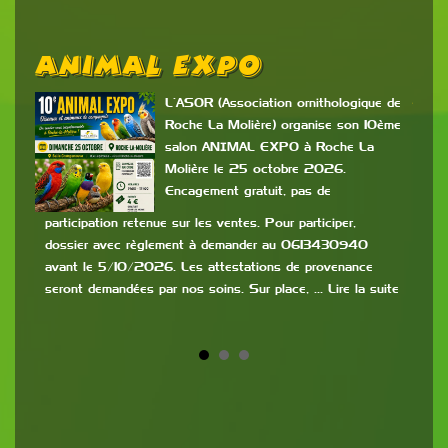
Animal Expo
B
P
L’ASOR (Association ornithologique de
Roche La Molière) organise son 10ème
salon ANIMAL EXPO à Roche La
es
Molière le 25 octobre 2026.
Encagement gratuit, pas de
c
mis
participation retenue sur les ventes. Pour participer,
dossier avec règlement à demander au 0613430940
9h à
avant le 5/10/2026. Les attestations de provenance
:
de 2
seront demandées par nos soins. Sur place, … Lire la suite
la s