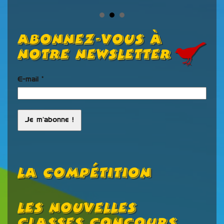
Abonnez-vous à
notre newsletter
E-mail
*
La Compétition
Les Nouvelles
C
Classes Concours
F